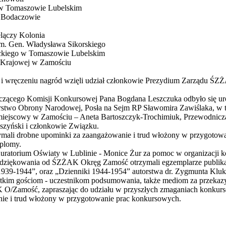
a w Tomaszowie Lubelskim
w Bodaczowie
lączy Kolonia
m. Gen. Władysława Sikorskiego
ackiego w Tomaszowie Lubelskim
 Krajowej w Zamościu
w i wręczeniu nagród wzięli udział członkowie Prezydium Zarządu ŚZŻ
niczącego Komisji Konkursowej Pana Bogdana Leszczuka odbyło się u
stwo Obrony Narodowej, Posła na Sejm RP Sławomira Zawiślaka, w ty
Zamiejscowy w Zamościu – Aneta Bartoszczyk-Trochimiuk, Przewodni
szyński i członkowie Związku.
trzymali drobne upominki za zaangażowanie i trud włożony w przygoto
yplomy.
Kuratorium Oświaty w Lublinie - Monice Żur za pomoc w organizacji 
odziękowania od ŚZŻAK Okręg Zamość otrzymali egzemplarze publika
39-1944”, oraz „Dzienniki 1944-1954” autorstwa dr. Zygmunta Klu
im gościom - uczestnikom podsumowania, także mediom za przekazywa
 O/Zamość, zapraszając do udziału w przyszłych zmaganiach konkurso
nie i trud włożony w przygotowanie prac konkursowych.