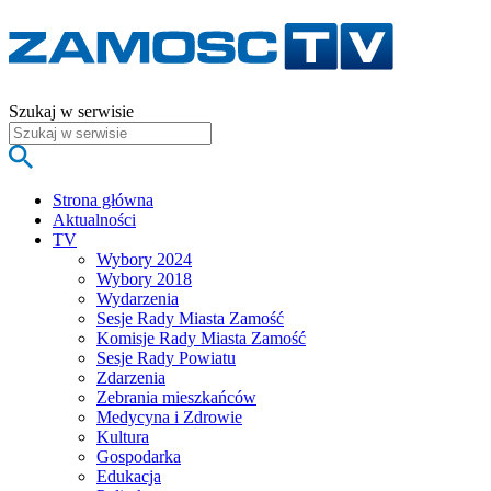
Szukaj w serwisie
Strona główna
Aktualności
TV
Wybory 2024
Wybory 2018
Wydarzenia
Sesje Rady Miasta Zamość
Komisje Rady Miasta Zamość
Sesje Rady Powiatu
Zdarzenia
Zebrania mieszkańców
Medycyna i Zdrowie
Kultura
Gospodarka
Edukacja