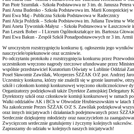
Pan Piotr Szumilak - Szkoła Podstawowa nr 3 im. dr. Janusza Peter
Pani Anna Budenko - Szkoła Podstawowa im. Marii Konopnickiej 
Pani Ewa Maj - Publiczna Szkoła Podstawowa w Radecznicy
Pani Alicja Poździk – Szkoła Podstawowa im. Juliana Tuwima w Wie
Pani Aneta Tywoniuk-Małysz - Szkoła Podstawowa w Łaszczowie i
Pan Leszek Bober – I Liceum Ogólnokształcące im. Bartosza Głow
Pani Ewa Bakun - Zespół Szkół Ponadpodstawowych nr 3 im. Armii
W uroczystym rozstrzygnięciu konkursu tj. ogłoszeniu jego wynikó
nauczyciele/opiekunowie oraz uczniowie.
Po odczytaniu protokołu z rozstrzygnięcia konkursu przez Przewod
uczestnikom wręczono nagrody rzeczowe ufundowane przez Minister
wspólnie przedstawiciel Kuratorium Oświaty w Lublinie Oddział 
Poseł Sławomir Zawiślak, Wiceprezes ŚZŻAK O/Z por. Andrzej Jaro
Uczestnicy konkursu, którzy nie znaleźli się w gronie laureatów, o
szkół i członkom komisji konkursowej wręczono okolicznościowe d
Organizatorzy podziękowali także Dyrektor Zamojskiej Delegatury 
Dyrektorzy szkół oraz członkowie komisji konkursowej w ramach p
Walki oddziałów AK i BCh w Obwodzie Hrubieszowskim w latach 19
Na zakończenie Prezes ŚZŻAK O/Z S. Zawiślak podziękował wszystk
oraz innych inicjatywach i działaniach podejmowanych przez ŚZŻAK
Serdecznie dziękujemy młodzieży oraz nauczycielom za zaangażowa
Zwycięzcom serdecznie gratulujemy i życzymy kolejnych sukcesów.
Zapraszamy do udziału w kolejnych naszych inicjatywach!