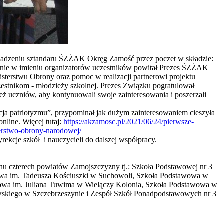
owadzeniu sztandaru ŚZŻAK Okręg Zamość przez poczet w składzie:
ępnie w imieniu organizatorów uczestników powitał Prezes ŚZŻAK
sterstwu Obrony oraz pomoc w realizacji partnerowi projektu
estnikom - młodzieży szkolnej. Prezes Związku pogratulował
ż uczniów, aby kontynuowali swoje zainteresowania i poszerzali
cja patriotyzmu”, przypominał jak dużym zainteresowaniem cieszyła
nline. Więcej tutaj:
https://akzamosc.pl/2021/06/24/pierwsze-
erstwo-obrony-narodowej/
ekcje szkół i nauczycieli do dalszej współpracy.
enu czterech powiatów Zamojszczyzny tj.: Szkoła Podstawowej nr 3
owa im. Tadeusza Kościuszki w Suchowoli, Szkoła Podstawowa w
owa im. Juliana Tuwima w Wielączy Kolonia, Szkoła Podstawowa w
wskiego w Szczebrzeszynie i Zespół Szkół Ponadpodstawowych nr 3