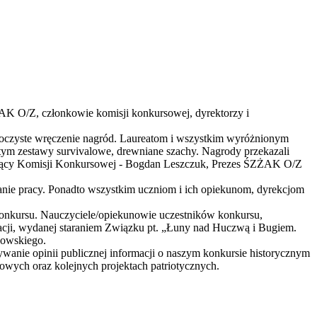
AK O/Z, członkowie komisji konkursowej, dyrektorzy i
roczyste wręczenie nagród. Laureatom i wszystkim wyróżnionym
m zestawy survivalowe, drewniane szachy. Nagrody przekazali
czący Komisji Konkursowej - Bogdan Leszczuk, Prezes ŚZŻAK O/Z
wanie pracy. Ponadto wszystkim uczniom i ich opiekunom, dyrekcjom
konkursu. Nauczyciele/opiekunowie uczestników konkursu,
cji, wydanej staraniem Związku pt. „Łuny nad Huczwą i Bugiem.
kowskiego.
nie opinii publicznej informacji o naszym konkursie historycznym
wych oraz kolejnych projektach patriotycznych.