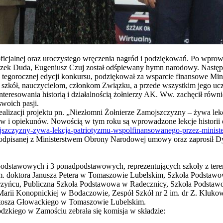
 oficjalnej oraz uroczystego wręczenia nagród i podziękowań. Po wpr
ciszek Duda, Eugeniusz Czuj został odśpiewany hymn narodowy. Nast
tegorocznej edycji konkursu, podziękował za wsparcie finansowe Mini
szkół, nauczycielom, członkom Związku, a przede wszystkim jego ucz
resowania historią i działalnością żołnierzy AK. Ww. zachęcił równie
woich pasji.
alizacji projektu pn. „Niezłomni Żołnierze Zamojszczyzny – żywa lek
iów i opiekunów. Nowością w tym roku są wprowadzone lekcje historii o
ojszczyzny-zywa-lekcja-patriotyzmu-wspolfinansowanego-przez-minist
podpisanej z Ministerstwem Obrony Narodowej umowy oraz zaprosił Dyr
 podstawowych i 3 ponadpodstawowych, reprezentujących szkoły z ter
m. doktora Janusza Petera w Tomaszowie Lubelskim, Szkoła Podstaw
zyńcu, Publiczna Szkoła Podstawowa w Radecznicy, Szkoła Podstaw
rii Konopnickiej w Bodaczowie, Zespół Szkół nr 2 im. dr Z. Kluko
rtosza Głowackiego w Tomaszowie Lubelskim.
zkiego w Zamościu zebrała się komisja w składzie: