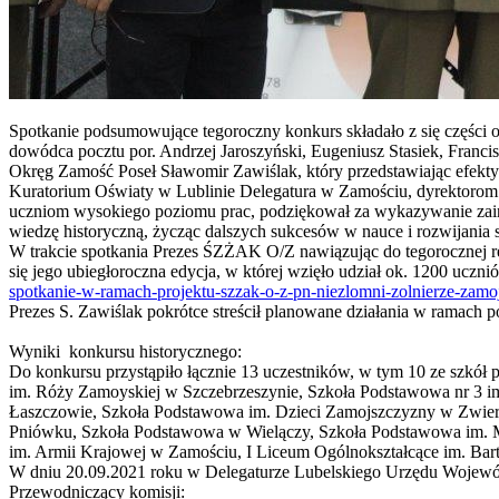
Spotkanie podsumowujące tegoroczny konkurs składało z się części
dowódca pocztu por. Andrzej Jaroszyński, Eugeniusz Stasiek, Fran
Okręg Zamość Poseł Sławomir Zawiślak, który przedstawiając efekty 
Kuratorium Oświaty w Lublinie Delegatura w Zamościu, dyrektorom 
uczniom wysokiego poziomu prac, podziękował za wykazywanie zainte
wiedzę historyczną, życząc dalszych sukcesów w nauce i rozwijania s
W trakcie spotkania Prezes ŚZŻAK O/Z nawiązując do tegorocznej re
się jego ubiegłoroczna edycja, w której wzięło udział ok. 1200 uczn
spotkanie-w-ramach-projektu-szzak-o-z-pn-niezlomni-zolnierze-zam
Prezes S. Zawiślak pokrótce streścił planowane działania w ramach 
Wyniki konkursu historycznego:
Do konkursu przystąpiło łącznie 13 uczestników, w tym 10 ze szkół
im. Róży Zamoyskiej w Szczebrzeszynie, Szkoła Podstawowa nr 3 i
Łaszczowie, Szkoła Podstawowa im. Dzieci Zamojszczyzny w Zwier
Pniówku, Szkoła Podstawowa w Wielączy, Szkoła Podstawowa im. Ma
im. Armii Krajowej w Zamościu, I Liceum Ogólnokształcące im. Ba
W dniu 20.09.2021 roku w Delegaturze Lubelskiego Urzędu Wojewód
Przewodniczący komisji: