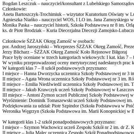
Bogdan Leszczuk – nauczyciel/konsultant z Lubelskiego Samorząd
Członkowie:
Aneta Bartoszczyk-Trochimiuk – wizytator Kuratorium Oświaty w L
Agnieszka Niańko - nauczyciel WOS, I LO im. Jana Zamoyskiego 
Monika Paska – nauczyciel historii, Szkoła Podstawowa nr 8 im. O
ks. dr Piotr Brodziak – Kuria Diecezjalna Diecezji Zamojsko-Lubacz
Członkowie ŚZŻAK Okręg Zamość w osobach:
por. Andrzej Jaroszyński – Wiceprezes ŚZŻAK Okręg Zamość, Pre
Jerzy Blicharz – ŚZŻAK Okręg Zamość Koło Rejonowe Biłgoraj
Prace były oceniane w trzech kategoriach wiekowych: I kat. klas 7 – 8
W wyniku przeprowadzonej oceny merytorycznej nadesłanych prac k
W kategorii klas 7 – 8 szkół podstawowych przyznano:
I miejsce – Hanna Dworzycka uczennica Szkoły Podstawowej nr 3 i
II miejsce – Agata Wrona uczennica Szkoły Podstawowej nr 3 im. R
II miejsce – Emilia Niedźwiedź uczennica Szkoły Podstawowej im. 
II miejsce – Jakub Krawczyk uczeń Szkoły Podstawowej w Łaszczo
III miejsce – Antoni Zymon uczeń Publicznej Szkoły Podstawowej 
Wyróżnienie: Dominik Tomaszewski uczeń Szkoły Podstawowej im. 
Podziękowania za udział: Piotr Szpindor (Szkoła Podstawowa w Pn
Weronika Węgrzyn (Szkoła Podstawowa im. Marii Konopnickiej w 
W kategorii klas 1-2 szkół ponadpodstawowych przyznano:
I miejsce – Szymon Wachowicz uczeń Zespołu Szkół nr 2 im. dr Z.
II miejsce – Julia Malec uczennica Zespołu Szkół Ponadpodstawowy