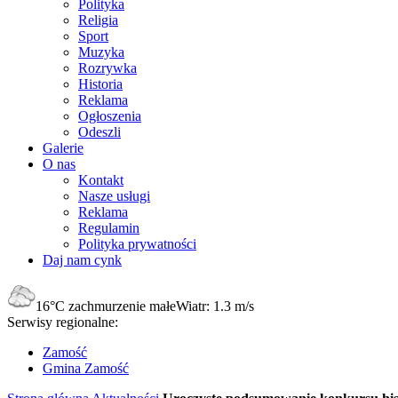
Polityka
Religia
Sport
Muzyka
Rozrywka
Historia
Reklama
Ogłoszenia
Odeszli
Galerie
O nas
Kontakt
Nasze usługi
Reklama
Regulamin
Polityka prywatności
Daj nam cynk
16°C
zachmurzenie małe
Wiatr:
1.3 m/s
Serwisy regionalne:
Zamość
Gmina Zamość