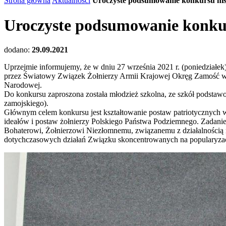
Strona główna
Aktualności
Uroczyste podsumowanie konkursu hist
Uroczyste podsumowanie konkur
dodano:
29.09.2021
Uprzejmie informujemy, że w dniu 27 września 2021 r. (poniedział
przez Światowy Związek Żołnierzy Armii Krajowej Okręg Zamość w 
Narodowej.
Do konkursu zaproszona została młodzież szkolna, ze szkół podstaw
zamojskiego).
Głównym celem konkursu jest kształtowanie postaw patriotycznych 
ideałów i postaw żołnierzy Polskiego Państwa Podziemnego. Zadanie
Bohaterowi, Żołnierzowi Niezłomnemu, związanemu z działalnością nie
dotychczasowych działań Związku skoncentrowanych na popularyzacj