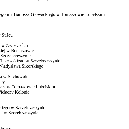
ącego im. Bartosza Głowackiego w Tomaszowie Lubelskim
w Suścu
y w Zwierzyńcu
kiej w Bodaczowie
 Szczebrzeszynie
 Klukowskiego w Szczebrzeszynie
Władysława Sikorskiego
ki w Suchowoli
icy
etera w Tomaszowie Lubelskim
ielączy Kolonia
skiego w Szczebrzeszynie
ej w Szczebrzeszynie
chowoli