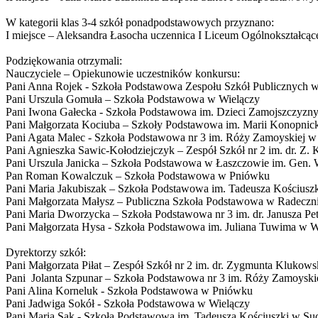
W kategorii klas 3-4 szkół ponadpodstawowych przyznano:
I miejsce – Aleksandra Łasocha uczennica I Liceum Ogólnokształc
Podziękowania otrzymali:
Nauczyciele – Opiekunowie uczestników konkursu:
Pani Anna Rojek - Szkoła Podstawowa Zespołu Szkół Publicznych 
Pani Urszula Gomuła – Szkoła Podstawowa w Wielączy
Pani Iwona Gałecka - Szkoła Podstawowa im. Dzieci Zamojszczyzn
Pani Małgorzata Kociuba – Szkoły Podstawowa im. Marii Konopnic
Pani Agata Malec - Szkoła Podstawowa nr 3 im. Róży Zamoyskiej w
Pani Agnieszka Sawic-Kołodziejczyk – Zespół Szkół nr 2 im. dr. Z.
Pani Urszula Janicka – Szkoła Podstawowa w Łaszczowie im. Gen. 
Pan Roman Kowalczuk – Szkoła Podstawowa w Pniówku
Pani Maria Jakubiszak – Szkoła Podstawowa im. Tadeusza Kościusz
Pani Małgorzata Małysz – Publiczna Szkoła Podstawowa w Radeczn
Pani Maria Dworzycka – Szkoła Podstawowa nr 3 im. dr. Janusza P
Pani Małgorzata Hysa - Szkoła Podstawowa im. Juliana Tuwima w W
Dyrektorzy szkół:
Pani Małgorzata Piłat – Zespół Szkół nr 2 im. dr. Zygmunta Klukow
Pani Jolanta Szpunar – Szkoła Podstawowa nr 3 im. Róży Zamoyski
Pani Alina Korneluk - Szkoła Podstawowa w Pniówku
Pani Jadwiga Sokół - Szkoła Podstawowa w Wielączy
Pani Maria Sak - Szkoła Podstawowa im. Tadeusza Kościuszki w Su