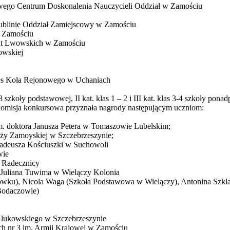
owego Centrum Doskonalenia Nauczycieli Oddział w Zamościu
ublinie Oddział Zamiejscowy w Zamościu
w Zamościu
rląt Lwowskich w Zamościu
owskiej
zes Koła Rejonowego w Uchaniach
 szkoły podstawowej, II kat. klas 1 – 2 i III kat. klas 3-4 szkoły pon
omisja konkursowa przyznała nagrody następującym uczniom:
m. doktora Janusza Petera w Tomaszowie Lubelskim;
óży Zamoyskiej w Szczebrzeszynie;
Tadeusza Kościuszki w Suchowoli
wie
w Radecznicy
Juliana Tuwima w Wielączy Kolonia
iówku), Nicola Waga (Szkoła Podstawowa w Wielączy), Antonina Szkl
Bodaczowie)
 Klukowskiego w Szczebrzeszynie
ch nr 3 im. Armii Krajowej w Zamościu