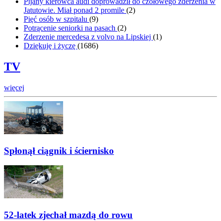
Pijany kierowca audi doprowadził do czołowego zderzenia w
Jatutowie. Miał ponad 2 promile
(
2
)
Pięć osób w szpitalu
(
9
)
Potrącenie seniorki na pasach
(
2
)
Zderzenie mercedesa z volvo na Lipskiej
(
1
)
Dziękuję i życzę
(
1686
)
TV
więcej
Spłonął ciągnik i ściernisko
52-latek zjechał mazdą do rowu