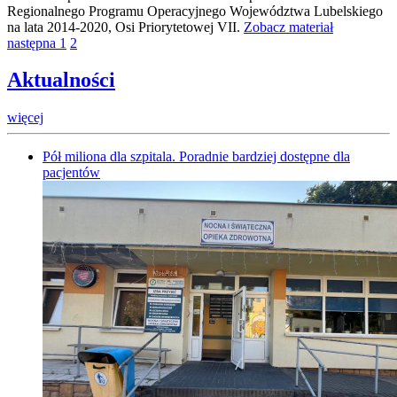
Regionalnego Programu Operacyjnego Województwa Lubelskiego
na lata 2014-2020, Osi Priorytetowej VII.
Zobacz materiał
następna
1
2
Aktualności
więcej
Pół miliona dla szpitala. Poradnie bardziej dostępne dla
pacjentów