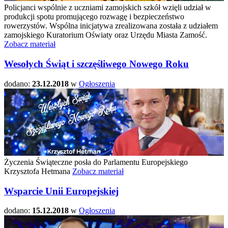
Policjanci wspólnie z uczniami zamojskich szkół wzięli udział w
produkcji spotu promującego rozwagę i bezpieczeństwo
rowerzystów. Wspólna inicjatywa zrealizowana została z udziałem
zamojskiego Kuratorium Oświaty oraz Urzędu Miasta Zamość.
Zobacz materiał
Wesołych Świąt i szczęśliwego Nowego Roku
dodano:
23.12.2018
w
Ogłoszenia
Życzenia Świąteczne posła do Parlamentu Europejskiego
Krzysztofa Hetmana
Zobacz materiał
Wsparcie Unii Europejskiej
dodano:
15.12.2018
w
Ogłoszenia