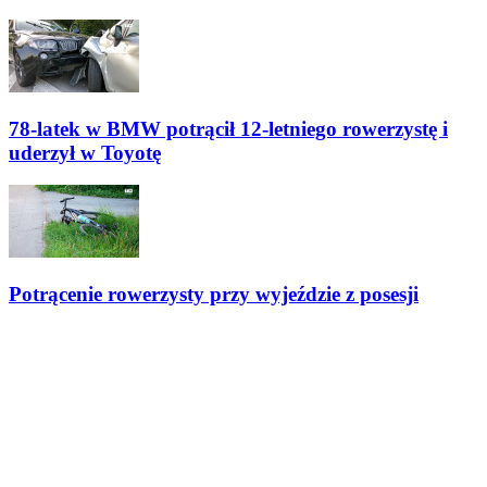
78-latek w BMW potrącił 12-letniego rowerzystę i
uderzył w Toyotę
Potrącenie rowerzysty przy wyjeździe z posesji