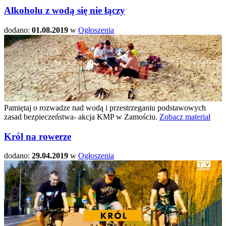
Alkoholu z wodą się nie łączy
dodano:
01.08.2019
w
Ogłoszenia
Pamiętaj o rozwadze nad wodą i przestrzeganiu podstawowych
zasad bezpieczeństwa- akcja KMP w Zamościu.
Zobacz materiał
Król na rowerze
dodano:
29.04.2019
w
Ogłoszenia