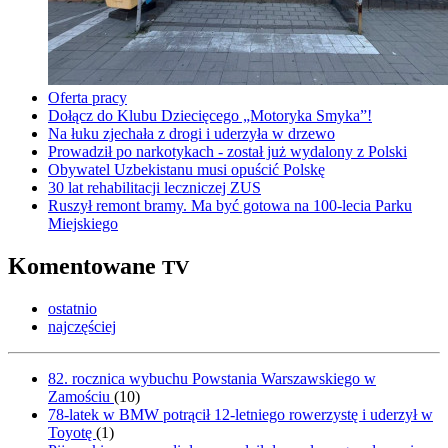
Oferta pracy
Dołącz do Klubu Dziecięcego „Motoryka Smyka”!
Na łuku zjechała z drogi i uderzyła w drzewo
Prowadził po narkotykach - został już wydalony z Polski
Obywatel Uzbekistanu musi opuścić Polskę
30 lat rehabilitacji leczniczej ZUS
Ruszył remont bramy. Ma być gotowa na 100-lecia Parku
Miejskiego
Komentowane
TV
ostatnio
najczęściej
82. rocznica wybuchu Powstania Warszawskiego w
Zamościu
(
10
)
78-latek w BMW potrącił 12-letniego rowerzystę i uderzył w
Toyotę
(
1
)