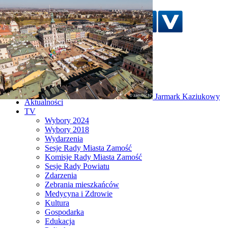
Szukaj w serwisie
Strona główna
Jarmark Kaziukowy
Aktualności
TV
Wybory 2024
Wybory 2018
Wydarzenia
Sesje Rady Miasta Zamość
Komisje Rady Miasta Zamość
Sesje Rady Powiatu
Zdarzenia
Zebrania mieszkańców
Medycyna i Zdrowie
Kultura
Gospodarka
Edukacja