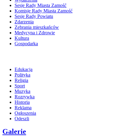
Sesje Rady Miasta Zamość
Komisje Rady Miasta Zamość
Sesje Rady Powiatu
Zdarzenia
Zebrania mieszkańców
Medycyna i Zdrowie
Kultura
Gospodarka
Edukacja
Polityka
Religia
Sport
Muzyka
Rozrywka
Historia
Reklama
Ogłoszenia
Odeszli
Galerie