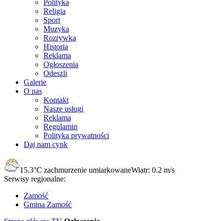
Polityka
Religia
Sport
Muzyka
Rozrywka
Historia
Reklama
Ogłoszenia
Odeszli
Galerie
O nas
Kontakt
Nasze usługi
Reklama
Regulamin
Polityka prywatności
Daj nam cynk
15.3°C
zachmurzenie umiarkowane
Wiatr:
0.2 m/s
Serwisy regionalne:
Zamość
Gmina Zamość