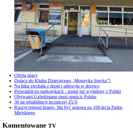
Oferta pracy
Dołącz do Klubu Dziecięcego „Motoryka Smyka”!
Na łuku zjechała z drogi i uderzyła w drzewo
Prowadził po narkotykach - został już wydalony z Polski
Obywatel Uzbekistanu musi opuścić Polskę
30 lat rehabilitacji leczniczej ZUS
Ruszył remont bramy. Ma być gotowa na 100-lecia Parku
Miejskiego
Komentowane
TV