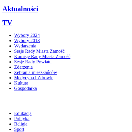
Aktualności
TV
Wybory 2024
Wybory 2018
Wydarzenia
Sesje Rady Miasta Zamość
Komisje Rady Miasta Zamość
Sesje Rady Powiatu
Zdarzenia
Zebrania mieszkańców
Medycyna i Zdrowie
Kultura
Gospodarka
Edukacja
Polityka
Religia
Sport