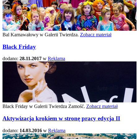
Bal Karnawałowy w Galerii Twierdza.
Zobacz materiał
Black Friday
dodano:
28.11.2017
w
Reklama
Black Friday w Galerii Twierdza Zamość.
Zobacz materiał
Aktywizacja krokiem w stronę pracy edycja II
dodano:
14.03.2016
w
Reklama