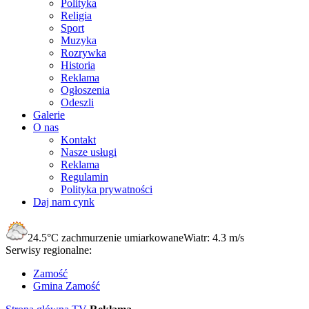
Polityka
Religia
Sport
Muzyka
Rozrywka
Historia
Reklama
Ogłoszenia
Odeszli
Galerie
O nas
Kontakt
Nasze usługi
Reklama
Regulamin
Polityka prywatności
Daj nam cynk
24.5°C
zachmurzenie umiarkowane
Wiatr:
4.3 m/s
Serwisy regionalne:
Zamość
Gmina Zamość