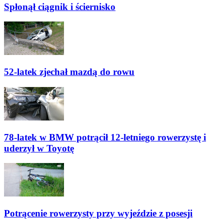
Spłonął ciągnik i ściernisko
52-latek zjechał mazdą do rowu
78-latek w BMW potrącił 12-letniego rowerzystę i
uderzył w Toyotę
Potrącenie rowerzysty przy wyjeździe z posesji