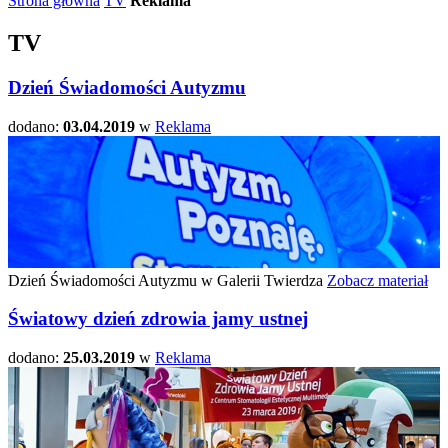
Strona główna
TV
Reklama
TV
Dzień Świadomości Autyzmu
dodano:
03.04.2019
w
Reklama
Dzień Świadomości Autyzmu w Galerii Twierdza
Zobacz materiał
Światowy dzień zdrowia jamy ustnej
dodano:
25.03.2019
w
Reklama