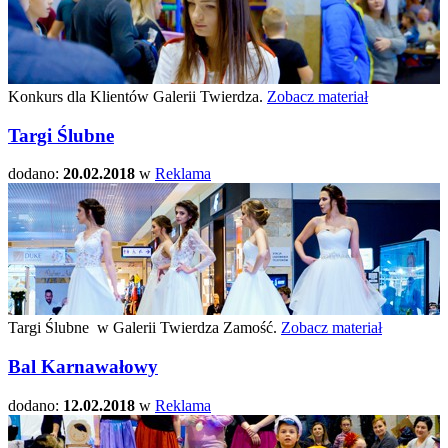
Konkurs dla Klientów Galerii Twierdza.
Zobacz materiał
Targi Ślubne
dodano:
20.02.2018
w
Reklama
Targi Ślubne w Galerii Twierdza Zamość.
Zobacz materiał
Bal Karnawałowy
dodano:
12.02.2018
w
Reklama