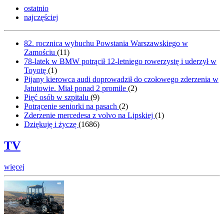
ostatnio
najczęściej
82. rocznica wybuchu Powstania Warszawskiego w
Zamościu
(
11
)
78-latek w BMW potrącił 12-letniego rowerzystę i uderzył w
Toyotę
(
1
)
Pijany kierowca audi doprowadził do czołowego zderzenia w
Jatutowie. Miał ponad 2 promile
(
2
)
Pięć osób w szpitalu
(
9
)
Potrącenie seniorki na pasach
(
2
)
Zderzenie mercedesa z volvo na Lipskiej
(
1
)
Dziękuję i życzę
(
1686
)
TV
więcej