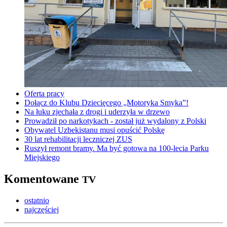
Oferta pracy
Dołącz do Klubu Dziecięcego „Motoryka Smyka”!
Na łuku zjechała z drogi i uderzyła w drzewo
Prowadził po narkotykach - został już wydalony z Polski
Obywatel Uzbekistanu musi opuścić Polskę
30 lat rehabilitacji leczniczej ZUS
Ruszył remont bramy. Ma być gotowa na 100-lecia Parku
Miejskiego
Komentowane
TV
ostatnio
najczęściej