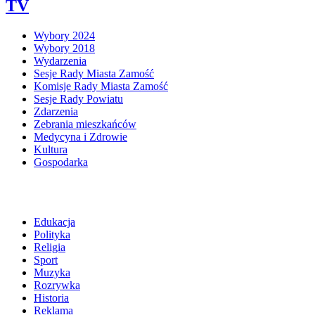
TV
Wybory 2024
Wybory 2018
Wydarzenia
Sesje Rady Miasta Zamość
Komisje Rady Miasta Zamość
Sesje Rady Powiatu
Zdarzenia
Zebrania mieszkańców
Medycyna i Zdrowie
Kultura
Gospodarka
Edukacja
Polityka
Religia
Sport
Muzyka
Rozrywka
Historia
Reklama