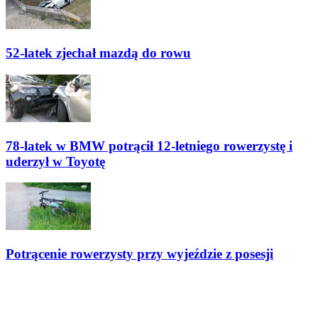
52-latek zjechał mazdą do rowu
78-latek w BMW potrącił 12-letniego rowerzystę i
uderzył w Toyotę
Potrącenie rowerzysty przy wyjeździe z posesji