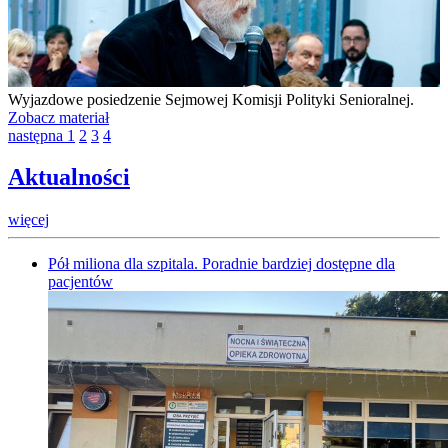
Wyjazdowe posiedzenie Sejmowej Komisji Polityki Senioralnej.
Zobacz materiał
następna
1
2
3
4
Aktualności
więcej
Pół miliona dla szpitala. Poradnie bardziej dostępne dla
pacjentów