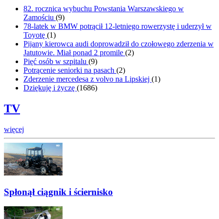
82. rocznica wybuchu Powstania Warszawskiego w
Zamościu
(
9
)
78-latek w BMW potrącił 12-letniego rowerzystę i uderzył w
Toyotę
(
1
)
Pijany kierowca audi doprowadził do czołowego zderzenia w
Jatutowie. Miał ponad 2 promile
(
2
)
Pięć osób w szpitalu
(
9
)
Potrącenie seniorki na pasach
(
2
)
Zderzenie mercedesa z volvo na Lipskiej
(
1
)
Dziękuję i życzę
(
1686
)
TV
więcej
Spłonął ciągnik i ściernisko