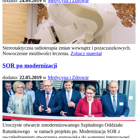
dodano:
24.09.2019
w
Medycyna i Zdrowie
Stereotaktyczna radioterapia zmian wewnątrz i pozaczaszkowych.
Nowoczesne możliwości leczenia.
Zobacz materiał
SOR po modernizacji
dodano:
22.05.2019
w
Medycyna i Zdrowie
Uroczyste otwarcie zmodernizowanego Szpitalnego Oddziału
Ratunkowego w ramach projektu pn. Modernizacja SOR z
uwzględnieniem utworzenia stanowiska do wstępnej intensywnej