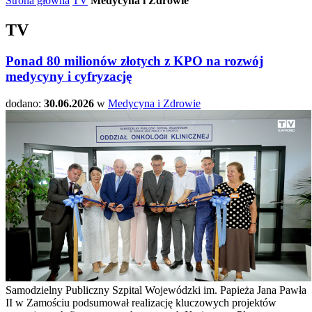
Strona główna
TV
Medycyna i Zdrowie
TV
Ponad 80 milionów złotych z KPO na rozwój
medycyny i cyfryzację
dodano:
30.06.2026
w
Medycyna i Zdrowie
Samodzielny Publiczny Szpital Wojewódzki im. Papieża Jana Pawła
II w Zamościu podsumował realizację kluczowych projektów