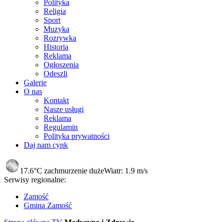
Polityka
Religia
Sport
Muzyka
Rozrywka
Historia
Reklama
Ogłoszenia
Odeszli
Galerie
O nas
Kontakt
Nasze usługi
Reklama
Regulamin
Polityka prywatności
Daj nam cynk
17.6°C
zachmurzenie duże
Wiatr:
1.9 m/s
Serwisy regionalne:
Zamość
Gmina Zamość