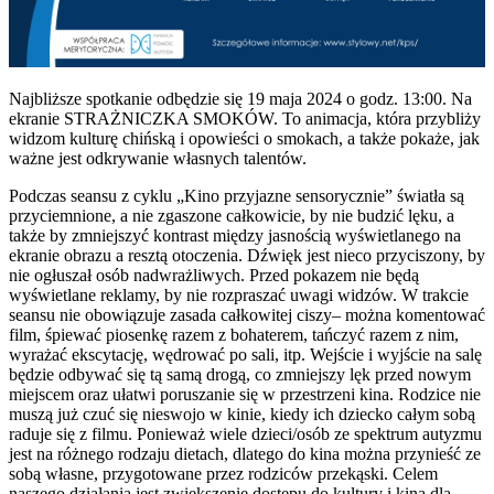
Najbliższe spotkanie odbędzie się 19 maja 2024 o godz. 13:00. Na
ekranie STRAŻNICZKA SMOKÓW. To animacja, która przybliży
widzom kulturę chińską i opowieści o smokach, a także pokaże, jak
ważne jest odkrywanie własnych talentów.
Podczas seansu z cyklu „Kino przyjazne sensorycznie” światła są
przyciemnione, a nie zgaszone całkowicie, by nie budzić lęku, a
także by zmniejszyć kontrast między jasnością wyświetlanego na
ekranie obrazu a resztą otoczenia. Dźwięk jest nieco przyciszony, by
nie ogłuszał osób nadwrażliwych. Przed pokazem nie będą
wyświetlane reklamy, by nie rozpraszać uwagi widzów. W trakcie
seansu nie obowiązuje zasada całkowitej ciszy– można komentować
film, śpiewać piosenkę razem z bohaterem, tańczyć razem z nim,
wyrażać ekscytację, wędrować po sali, itp. Wejście i wyjście na salę
będzie odbywać się tą samą drogą, co zmniejszy lęk przed nowym
miejscem oraz ułatwi poruszanie się w przestrzeni kina. Rodzice nie
muszą już czuć się nieswojo w kinie, kiedy ich dziecko całym sobą
raduje się z filmu. Ponieważ wiele dzieci/osób ze spektrum autyzmu
jest na różnego rodzaju dietach, dlatego do kina można przynieść ze
sobą własne, przygotowane przez rodziców przekąski. Celem
naszego działania jest zwiększenie dostępu do kultury i kina dla