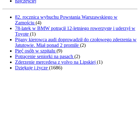
najczęściej
82. rocznica wybuchu Powstania Warszawskiego w
Zamościu
(
4
)
78-latek w BMW potrącił 12-letniego rowerzystę i uderzył w
Toyotę
(
1
)
Pijany kierowca audi doprowadził do czołowego zderzenia w
Jatutowie. Miał ponad 2 promile
(
2
)
Pięć osób w szpitalu
(
9
)
Potrącenie seniorki na pasach
(
2
)
Zderzenie mercedesa z volvo na Lipskiej
(
1
)
Dziękuję i życzę
(
1686
)