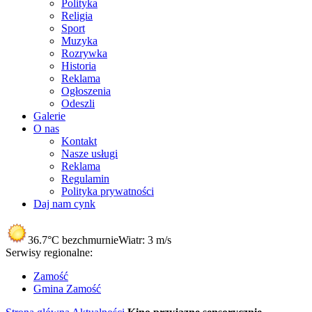
Polityka
Religia
Sport
Muzyka
Rozrywka
Historia
Reklama
Ogłoszenia
Odeszli
Galerie
O nas
Kontakt
Nasze usługi
Reklama
Regulamin
Polityka prywatności
Daj nam cynk
36.7°C
bezchmurnie
Wiatr:
3 m/s
Serwisy regionalne:
Zamość
Gmina Zamość