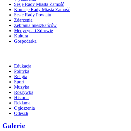
Sesje Rady Miasta Zamość
Komisje Rady Miasta Zamość
Sesje Rady Powiatu
Zdarzenia
Zebrania mieszkańców
Medycyna i Zdrowie
Kultura
Gospodarka
Edukacja
Polityka
Religia
Sport
Muzyka
Rozrywka
Historia
Reklama
Ogłoszenia
Odeszli
Galerie