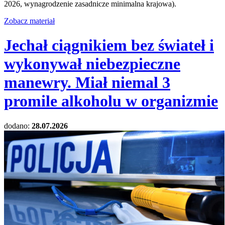
2026, wynagrodzenie zasadnicze minimalna krajowa).
Zobacz materiał
Jechał ciągnikiem bez świateł i
wykonywał niebezpieczne
manewry. Miał niemal 3
promile alkoholu w organizmie
dodano:
28.07.2026