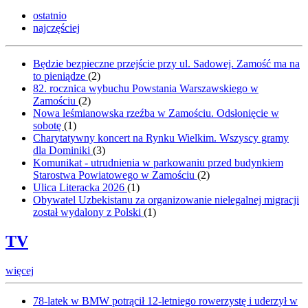
ostatnio
najczęściej
Będzie bezpieczne przejście przy ul. Sadowej. Zamość ma na
to pieniądze
(
2
)
82. rocznica wybuchu Powstania Warszawskiego w
Zamościu
(
2
)
Nowa leśmianowska rzeźba w Zamościu. Odsłonięcie w
sobotę
(
1
)
Charytatywny koncert na Rynku Wielkim. Wszyscy gramy
dla Dominiki
(
3
)
Komunikat - utrudnienia w parkowaniu przed budynkiem
Starostwa Powiatowego w Zamościu
(
2
)
Ulica Literacka 2026
(
1
)
Obywatel Uzbekistanu za organizowanie nielegalnej migracji
został wydalony z Polski
(
1
)
TV
więcej
78-latek w BMW potrącił 12-letniego rowerzystę i uderzył w