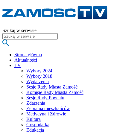
Szukaj w serwisie
Strona główna
Aktualności
TV
Wybory 2024
Wybory 2018
Wydarzenia
Sesje Rady Miasta Zamość
Komisje Rady Miasta Zamość
Sesje Rady Powiatu
Zdarzenia
Zebrania mieszkańców
Medycyna i Zdrowie
Kultura
Gospodarka
Edukacja