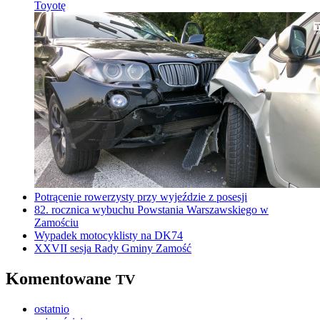
Toyotę
Potrącenie rowerzysty przy wyjeździe z posesji
82. rocznica wybuchu Powstania Warszawskiego w
Zamościu
Wypadek motocyklisty na DK74
XXVII sesja Rady Gminy Zamość
Komentowane
TV
ostatnio