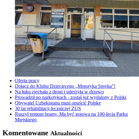
Oferta pracy
Dołącz do Klubu Dziecięcego „Motoryka Smyka”!
Na łuku zjechała z drogi i uderzyła w drzewo
Prowadził po narkotykach - został już wydalony z Polski
Obywatel Uzbekistanu musi opuścić Polskę
30 lat rehabilitacji leczniczej ZUS
Ruszył remont bramy. Ma być gotowa na 100-lecia Parku
Miejskiego
Komentowane
Aktualności