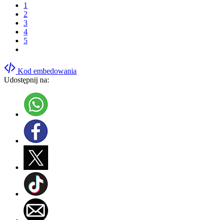
1
2
3
4
5
Kod embedowania
Udostępnij na: