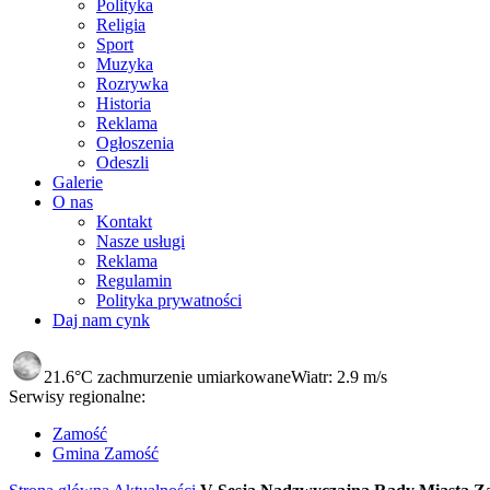
Polityka
Religia
Sport
Muzyka
Rozrywka
Historia
Reklama
Ogłoszenia
Odeszli
Galerie
O nas
Kontakt
Nasze usługi
Reklama
Regulamin
Polityka prywatności
Daj nam cynk
21.6°C
zachmurzenie umiarkowane
Wiatr:
2.9 m/s
Serwisy regionalne:
Zamość
Gmina Zamość