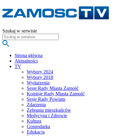
Szukaj w serwisie
Strona główna
Aktualności
TV
Wybory 2024
Wybory 2018
Wydarzenia
Sesje Rady Miasta Zamość
Komisje Rady Miasta Zamość
Sesje Rady Powiatu
Zdarzenia
Zebrania mieszkańców
Medycyna i Zdrowie
Kultura
Gospodarka
Edukacja