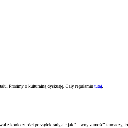
lu. Prosimy o kulturalną dyskusję. Cały regulamin
tutaj
.
ował z konieczności porządek rady,ale jak " jawny zamość" tłumaczy, t