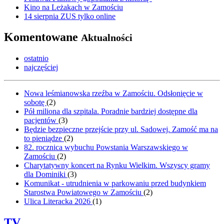
Kino na Leżakach w Zamościu
14 sierpnia ZUS tylko online
Komentowane
Aktualności
ostatnio
najczęściej
Nowa leśmianowska rzeźba w Zamościu. Odsłonięcie w
sobotę
(
2
)
Pół miliona dla szpitala. Poradnie bardziej dostępne dla
pacjentów
(
3
)
Będzie bezpieczne przejście przy ul. Sadowej. Zamość ma na
to pieniądze
(
2
)
82. rocznica wybuchu Powstania Warszawskiego w
Zamościu
(
2
)
Charytatywny koncert na Rynku Wielkim. Wszyscy gramy
dla Dominiki
(
3
)
Komunikat - utrudnienia w parkowaniu przed budynkiem
Starostwa Powiatowego w Zamościu
(
2
)
Ulica Literacka 2026
(
1
)
TV