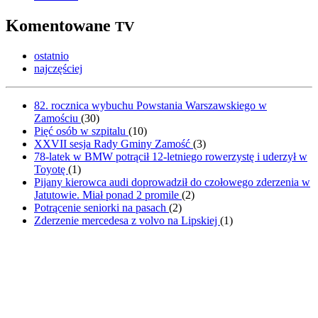
Komentowane
TV
ostatnio
najczęściej
82. rocznica wybuchu Powstania Warszawskiego w
Zamościu
(
30
)
Pięć osób w szpitalu
(
10
)
XXVII sesja Rady Gminy Zamość
(
3
)
78-latek w BMW potrącił 12-letniego rowerzystę i uderzył w
Toyotę
(
1
)
Pijany kierowca audi doprowadził do czołowego zderzenia w
Jatutowie. Miał ponad 2 promile
(
2
)
Potrącenie seniorki na pasach
(
2
)
Zderzenie mercedesa z volvo na Lipskiej
(
1
)