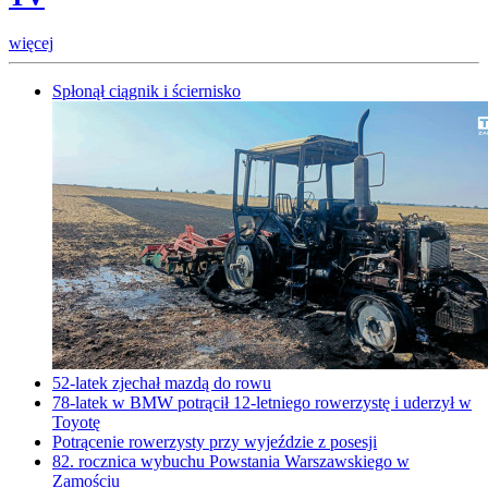
więcej
Spłonął ciągnik i ściernisko
52-latek zjechał mazdą do rowu
78-latek w BMW potrącił 12-letniego rowerzystę i uderzył w
Toyotę
Potrącenie rowerzysty przy wyjeździe z posesji
82. rocznica wybuchu Powstania Warszawskiego w
Zamościu