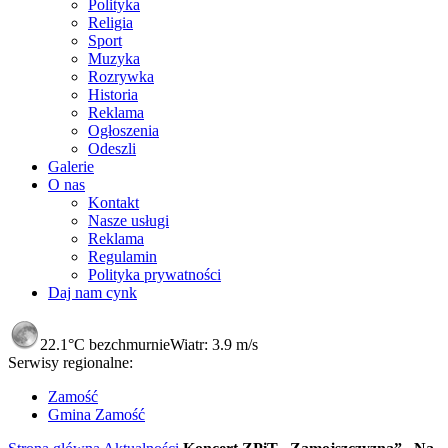
Polityka
Religia
Sport
Muzyka
Rozrywka
Historia
Reklama
Ogłoszenia
Odeszli
Galerie
O nas
Kontakt
Nasze usługi
Reklama
Regulamin
Polityka prywatności
Daj nam cynk
22.1°C
bezchmurnie
Wiatr:
3.9 m/s
Serwisy regionalne:
Zamość
Gmina Zamość