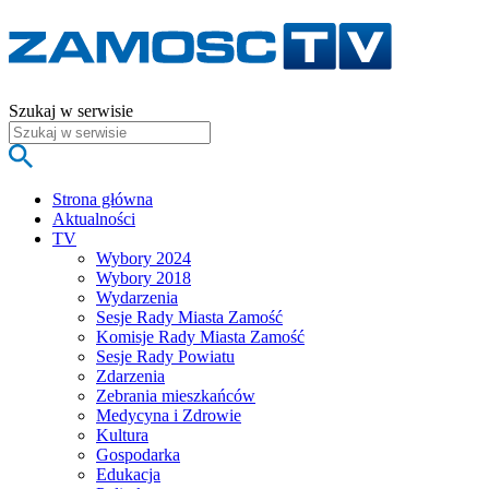
Szukaj w serwisie
Strona główna
Aktualności
TV
Wybory 2024
Wybory 2018
Wydarzenia
Sesje Rady Miasta Zamość
Komisje Rady Miasta Zamość
Sesje Rady Powiatu
Zdarzenia
Zebrania mieszkańców
Medycyna i Zdrowie
Kultura
Gospodarka
Edukacja