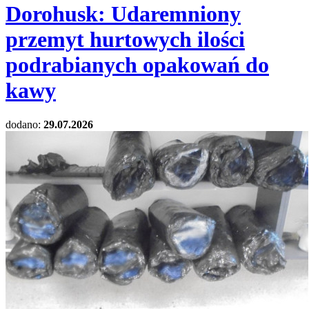
Dorohusk: Udaremniony
przemyt hurtowych ilości
podrabianych opakowań do
kawy
dodano:
29.07.2026