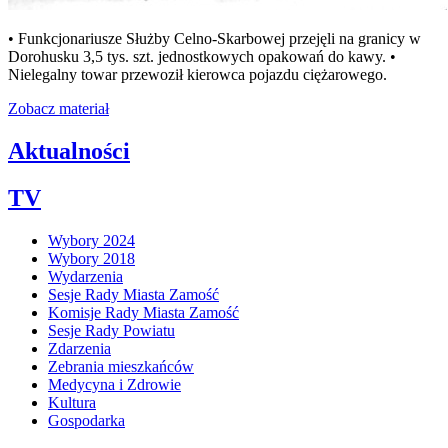
• Funkcjonariusze Służby Celno-Skarbowej przejęli na granicy w
Dorohusku 3,5 tys. szt. jednostkowych opakowań do kawy. •
Nielegalny towar przewoził kierowca pojazdu ciężarowego.
Zobacz materiał
Aktualności
TV
Wybory 2024
Wybory 2018
Wydarzenia
Sesje Rady Miasta Zamość
Komisje Rady Miasta Zamość
Sesje Rady Powiatu
Zdarzenia
Zebrania mieszkańców
Medycyna i Zdrowie
Kultura
Gospodarka