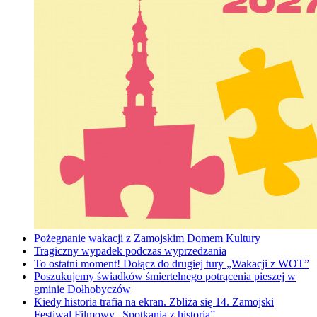
Pożegnanie wakacji z Zamojskim Domem Kultury
Tragiczny wypadek podczas wyprzedzania
To ostatni moment! Dołącz do drugiej tury „Wakacji z WOT”
Poszukujemy świadków śmiertelnego potrącenia pieszej w
gminie Dołhobyczów
Kiedy historia trafia na ekran. Zbliża się 14. Zamojski
Festiwal Filmowy „Spotkania z historią”