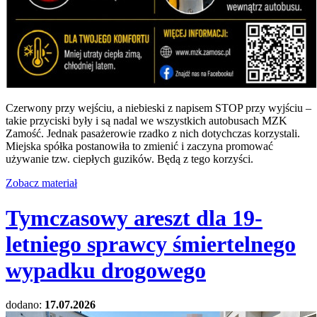
Czerwony przy wejściu, a niebieski z napisem STOP przy wyjściu –
takie przyciski były i są nadal we wszystkich autobusach MZK
Zamość. Jednak pasażerowie rzadko z nich dotychczas korzystali.
Miejska spółka postanowiła to zmienić i zaczyna promować
używanie tzw. ciepłych guzików. Będą z tego korzyści.
Zobacz materiał
Tymczasowy areszt dla 19-
letniego sprawcy śmiertelnego
wypadku drogowego
dodano:
17.07.2026