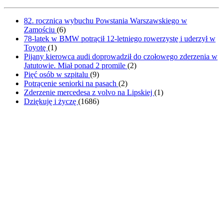
82. rocznica wybuchu Powstania Warszawskiego w
Zamościu
(
6
)
78-latek w BMW potrącił 12-letniego rowerzystę i uderzył w
Toyotę
(
1
)
Pijany kierowca audi doprowadził do czołowego zderzenia w
Jatutowie. Miał ponad 2 promile
(
2
)
Pięć osób w szpitalu
(
9
)
Potrącenie seniorki na pasach
(
2
)
Zderzenie mercedesa z volvo na Lipskiej
(
1
)
Dziękuję i życzę
(
1686
)