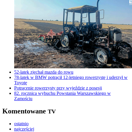
52-latek zjechał mazdą do rowu
78-latek w BMW potrącił 12-letniego rowerzystę i uderzył w
Toyotę
Potrącenie rowerzysty przy wyjeździe z posesji
82. rocznica wybuchu Powstania Warszawskiego w
Zamościu
Komentowane
TV
ostatnio
najczęściej