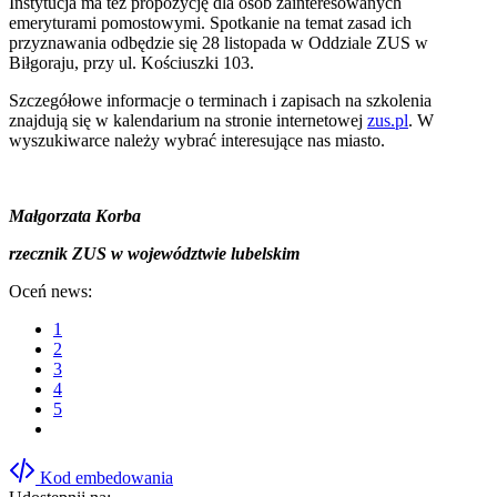
Instytucja ma też propozycję dla osób zainteresowanych
emeryturami pomostowymi. Spotkanie na temat zasad ich
przyznawania odbędzie się 28 listopada w Oddziale ZUS w
Biłgoraju, przy ul. Kościuszki 103.
Szczegółowe informacje o terminach i zapisach na szkolenia
znajdują się w kalendarium na stronie internetowej
zus.pl
. W
wyszukiwarce należy wybrać interesujące nas miasto.
Małgorzata Korba
rzecznik ZUS w województwie lubelskim
Oceń news:
1
2
3
4
5
Kod embedowania