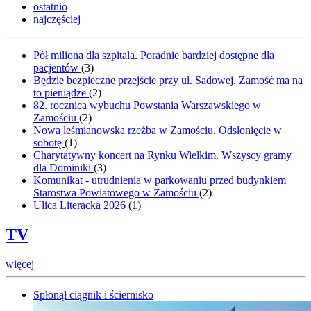
ostatnio
najczęściej
Pół miliona dla szpitala. Poradnie bardziej dostępne dla
pacjentów
(
3
)
Będzie bezpieczne przejście przy ul. Sadowej. Zamość ma na
to pieniądze
(
2
)
82. rocznica wybuchu Powstania Warszawskiego w
Zamościu
(
2
)
Nowa leśmianowska rzeźba w Zamościu. Odsłonięcie w
sobotę
(
1
)
Charytatywny koncert na Rynku Wielkim. Wszyscy gramy
dla Dominiki
(
3
)
Komunikat - utrudnienia w parkowaniu przed budynkiem
Starostwa Powiatowego w Zamościu
(
2
)
Ulica Literacka 2026
(
1
)
TV
więcej
Spłonął ciągnik i ściernisko