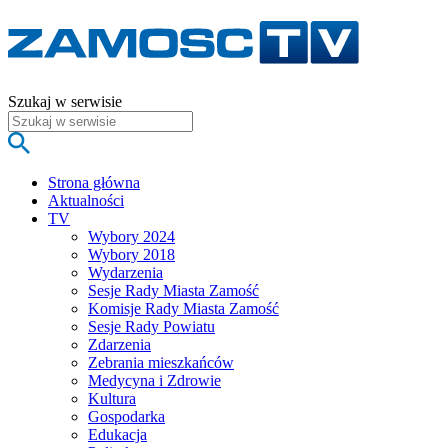
Szukaj w serwisie
Strona główna
Aktualności
TV
Wybory 2024
Wybory 2018
Wydarzenia
Sesje Rady Miasta Zamość
Komisje Rady Miasta Zamość
Sesje Rady Powiatu
Zdarzenia
Zebrania mieszkańców
Medycyna i Zdrowie
Kultura
Gospodarka
Edukacja