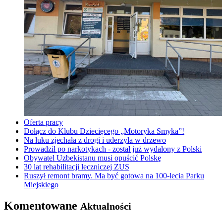
Oferta pracy
Dołącz do Klubu Dziecięcego „Motoryka Smyka”!
Na łuku zjechała z drogi i uderzyła w drzewo
Prowadził po narkotykach - został już wydalony z Polski
Obywatel Uzbekistanu musi opuścić Polskę
30 lat rehabilitacji leczniczej ZUS
Ruszył remont bramy. Ma być gotowa na 100-lecia Parku
Miejskiego
Komentowane
Aktualności