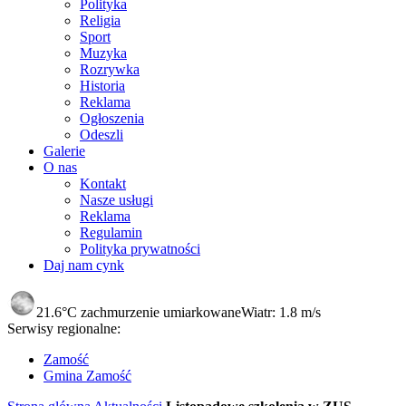
Polityka
Religia
Sport
Muzyka
Rozrywka
Historia
Reklama
Ogłoszenia
Odeszli
Galerie
O nas
Kontakt
Nasze usługi
Reklama
Regulamin
Polityka prywatności
Daj nam cynk
21.6°C
zachmurzenie umiarkowane
Wiatr:
1.8 m/s
Serwisy regionalne:
Zamość
Gmina Zamość