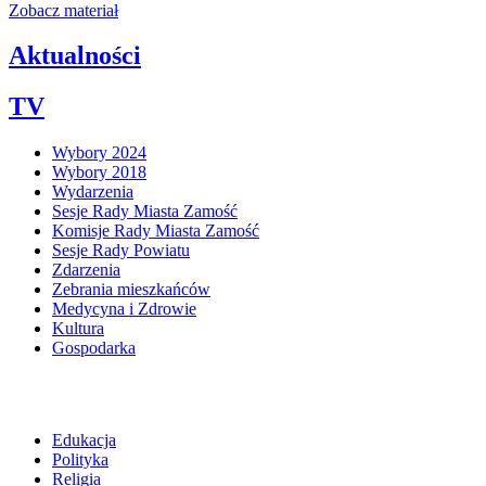
Zobacz materiał
Aktualności
TV
Wybory 2024
Wybory 2018
Wydarzenia
Sesje Rady Miasta Zamość
Komisje Rady Miasta Zamość
Sesje Rady Powiatu
Zdarzenia
Zebrania mieszkańców
Medycyna i Zdrowie
Kultura
Gospodarka
Edukacja
Polityka
Religia