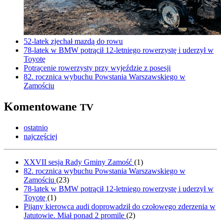
52-latek zjechał mazdą do rowu
78-latek w BMW potrącił 12-letniego rowerzystę i uderzył w
Toyotę
Potrącenie rowerzysty przy wyjeździe z posesji
82. rocznica wybuchu Powstania Warszawskiego w
Zamościu
Komentowane
TV
ostatnio
najczęściej
XXVII sesja Rady Gminy Zamość
(
1
)
82. rocznica wybuchu Powstania Warszawskiego w
Zamościu
(
23
)
78-latek w BMW potrącił 12-letniego rowerzystę i uderzył w
Toyotę
(
1
)
Pijany kierowca audi doprowadził do czołowego zderzenia w
Jatutowie. Miał ponad 2 promile
(
2
)