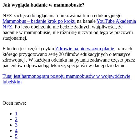
Jak wygląda badanie w mammobusie?
NFZ zachęca do oglądania i linkowania filmu edukacyjnego
Mammobus – badanie krok po kroku
na kanale
YouTube Akademia
NFZ
. Po jego obejrzeniu nie będzie żadnych wątpliwości, że
badanie w mammobusie, nie różni się niczym od tego w pracowni
stacjonarnej.
Film ten jest częścią cyklu
Zdrowie na pierwszym planie
, ramach
którego przygotowano serię 20 filmów edukacyjnych o tematyce
zdrowotnej . W każdym odcinku na pytania zadawane często przez
pacjentów odpowiadają lekarze, specjaliści w danej dziedzinie.
Tutaj jest harmonogram postoju mammobusów w województwie
lubelskim
Oceń news:
1
2
3
4
5