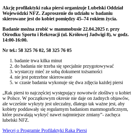
Akcję profilaktyki raka piersi organizuje Lubelski Oddział
Wojewódzki NFZ. Zaproszenie do udziału w badaniu
skierowane jest do kobiet pomiędzy 45–74 rokiem życia.
Badanie można zrobić w mammobusie 22.04.2025 r. przy
Ośrodku Sportu i Rekreacji (ul. Królowej Jadwigi 8), w godz.
14:00-16:00.
Nr tel.: 58 325 76 02, 58 325 76 05
badanie trwa kilka minut
do badania nie trzeba się specjalnie przygotowywać
wystarczy mieć ze sobą dokument tożsamości
nie jest potrzebne skierowanie
w czasie badania wykonuje się dwa zdjęcia każdej piersi
„Rak piersi to najczęściej występujący nowotwór złośliwy u kobiet
w Polsce. W początkowym okresie nie daje on żadnych objawów,
ale wcześnie wykryty jest uleczalny, dlatego tak ważne jest, aby
kobiety poddawały się regularnym badaniom mammograficznym,
które pozwalają wykryć nawet najmniejsze zmiany”- zachęca
lubelski NFZ.
Więcej o Programie Profilaktyki Raka Piersi