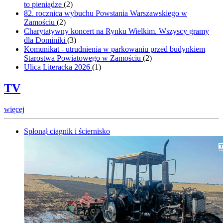
to pieniądze
(
2
)
82. rocznica wybuchu Powstania Warszawskiego w
Zamościu
(
2
)
Charytatywny koncert na Rynku Wielkim. Wszyscy gramy
dla Dominiki
(
3
)
Komunikat - utrudnienia w parkowaniu przed budynkiem
Starostwa Powiatowego w Zamościu
(
2
)
Ulica Literacka 2026
(
1
)
TV
więcej
Spłonął ciągnik i ściernisko