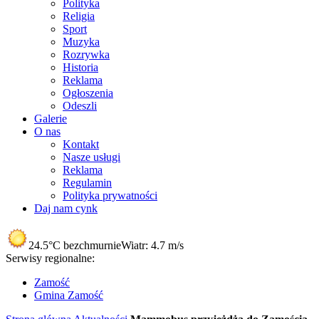
Polityka
Religia
Sport
Muzyka
Rozrywka
Historia
Reklama
Ogłoszenia
Odeszli
Galerie
O nas
Kontakt
Nasze usługi
Reklama
Regulamin
Polityka prywatności
Daj nam cynk
24.5°C
bezchmurnie
Wiatr:
4.7 m/s
Serwisy regionalne:
Zamość
Gmina Zamość