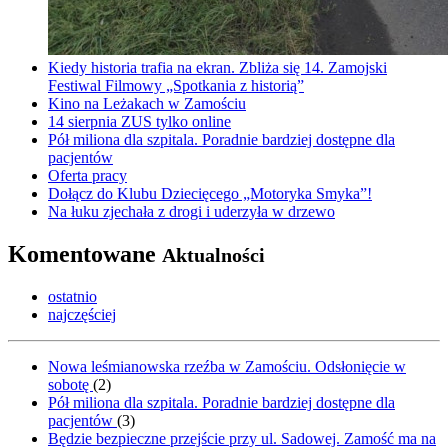
Kiedy historia trafia na ekran. Zbliża się 14. Zamojski
Festiwal Filmowy „Spotkania z historią”
Kino na Leżakach w Zamościu
14 sierpnia ZUS tylko online
Pół miliona dla szpitala. Poradnie bardziej dostępne dla
pacjentów
Oferta pracy
Dołącz do Klubu Dziecięcego „Motoryka Smyka”!
Na łuku zjechała z drogi i uderzyła w drzewo
Komentowane
Aktualności
ostatnio
najczęściej
Nowa leśmianowska rzeźba w Zamościu. Odsłonięcie w
sobotę
(
2
)
Pół miliona dla szpitala. Poradnie bardziej dostępne dla
pacjentów
(
3
)
Będzie bezpieczne przejście przy ul. Sadowej. Zamość ma na