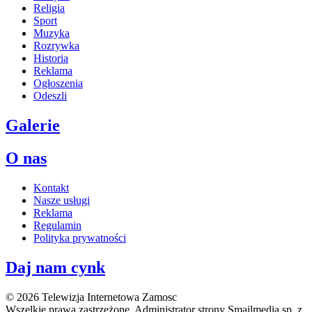
Religia
Sport
Muzyka
Rozrywka
Historia
Reklama
Ogłoszenia
Odeszli
Galerie
O nas
Kontakt
Nasze usługi
Reklama
Regulamin
Polityka prywatności
Daj nam cynk
© 2026 Telewizja Internetowa Zamosc
Wszelkie prawa zastrzeżone. Administrator strony Smailmedia sp. z