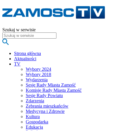
Szukaj w serwisie
Strona główna
Aktualności
TV
Wybory 2024
Wybory 2018
Wydarzenia
Sesje Rady Miasta Zamość
Komisje Rady Miasta Zamość
Sesje Rady Powiatu
Zdarzenia
Zebrania mieszkańców
Medycyna i Zdrowie
Kultura
Gospodarka
Edukacja