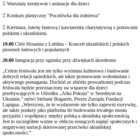
 Warsztaty kreatywne i animacje dla dzieci
 Konkurs plastyczny "Pocztówka dla żołnierza"
 Kiermasz, loterię fantową i kawiarenkę charytatywną z potrawami
polskimi i ukraińskimi.
19.00
Chór Hosanna z Lublina – Koncert ukraińskich i polskich
piosenek ludowych i popularnych
20.00
Integracja przy ognisku przy dźwiękach akordeonu
„Celem festiwalu jest nie tylko wymiana kulturowa i budowanie
dobrych relacji sąsiedzkich, ale także promowanie wolontariatu i
aktywnego pomagania. Dochód ze zbiórki prowadzonej podczas
festiwalu będzie przeznaczony na wsparcie dla dzieci
przebywających w Ośrodku „Arka Pokoju” w Serednym na
Ukrainie,” mówi Stefanie Bogaerts, Prezes Zarządu Fundacji
Lapigua. „Wierzymy, że to wydarzenie nie tylko zapewni rozrywkę,
ale także posłuży jako platforma do budowania trwałego mostu
przyjaźni i współpracy między polską a ukraińską społecznością.
Jest to szczególnie ważne w obliczu rosnących napięć społecznych i
negatywnej narracji skierowanej przeciwko ukraińskiej
społeczności.”