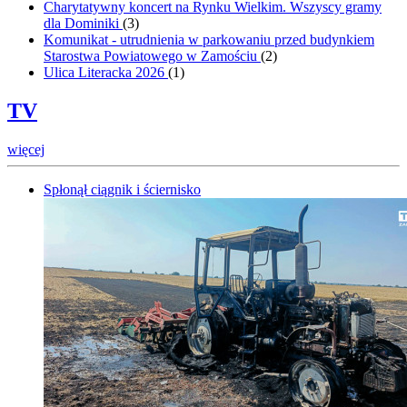
Charytatywny koncert na Rynku Wielkim. Wszyscy gramy
dla Dominiki
(
3
)
Komunikat - utrudnienia w parkowaniu przed budynkiem
Starostwa Powiatowego w Zamościu
(
2
)
Ulica Literacka 2026
(
1
)
TV
więcej
Spłonął ciągnik i ściernisko