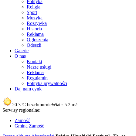
Polityka
Religia
Sport
Muzyka
Rozrywka
Historia
Reklama
Ogłoszenia
Odeszli
Galerie
O nas
Kontakt
Nasze usługi
Reklama
Regulamin
Polityka prywatności
Daj nam cynk
20.3°C
bezchmurnie
Wiatr:
5.2 m/s
Serwisy regionalne:
Zamość
Gmina Zamość