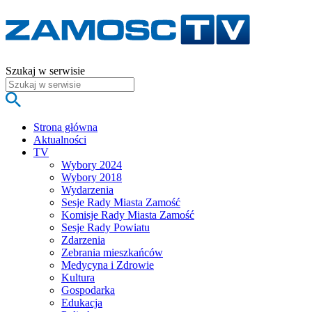
Szukaj w serwisie
Strona główna
Aktualności
TV
Wybory 2024
Wybory 2018
Wydarzenia
Sesje Rady Miasta Zamość
Komisje Rady Miasta Zamość
Sesje Rady Powiatu
Zdarzenia
Zebrania mieszkańców
Medycyna i Zdrowie
Kultura
Gospodarka
Edukacja