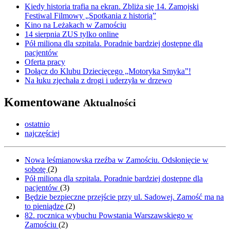
Kiedy historia trafia na ekran. Zbliża się 14. Zamojski
Festiwal Filmowy „Spotkania z historią”
Kino na Leżakach w Zamościu
14 sierpnia ZUS tylko online
Pół miliona dla szpitala. Poradnie bardziej dostępne dla
pacjentów
Oferta pracy
Dołącz do Klubu Dziecięcego „Motoryka Smyka”!
Na łuku zjechała z drogi i uderzyła w drzewo
Komentowane
Aktualności
ostatnio
najczęściej
Nowa leśmianowska rzeźba w Zamościu. Odsłonięcie w
sobotę
(
2
)
Pół miliona dla szpitala. Poradnie bardziej dostępne dla
pacjentów
(
3
)
Będzie bezpieczne przejście przy ul. Sadowej. Zamość ma na
to pieniądze
(
2
)
82. rocznica wybuchu Powstania Warszawskiego w
Zamościu
(
2
)