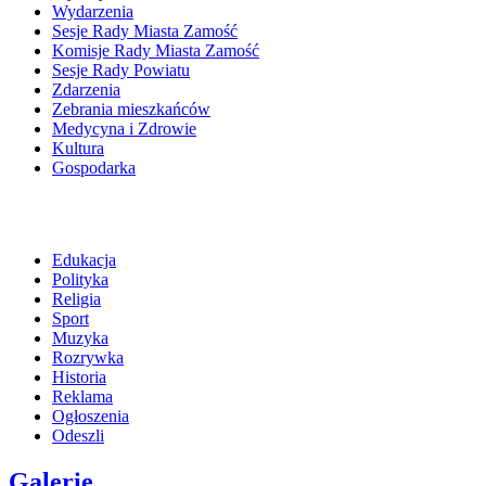
Wydarzenia
Sesje Rady Miasta Zamość
Komisje Rady Miasta Zamość
Sesje Rady Powiatu
Zdarzenia
Zebrania mieszkańców
Medycyna i Zdrowie
Kultura
Gospodarka
Edukacja
Polityka
Religia
Sport
Muzyka
Rozrywka
Historia
Reklama
Ogłoszenia
Odeszli
Galerie