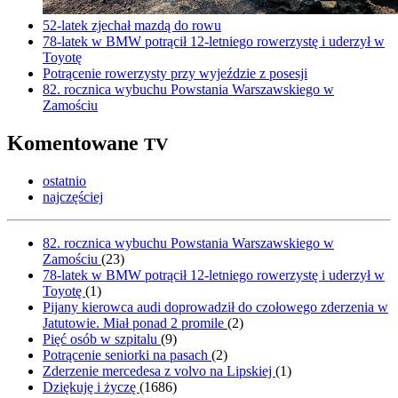
52-latek zjechał mazdą do rowu
78-latek w BMW potrącił 12-letniego rowerzystę i uderzył w
Toyotę
Potrącenie rowerzysty przy wyjeździe z posesji
82. rocznica wybuchu Powstania Warszawskiego w
Zamościu
Komentowane
TV
ostatnio
najczęściej
82. rocznica wybuchu Powstania Warszawskiego w
Zamościu
(
23
)
78-latek w BMW potrącił 12-letniego rowerzystę i uderzył w
Toyotę
(
1
)
Pijany kierowca audi doprowadził do czołowego zderzenia w
Jatutowie. Miał ponad 2 promile
(
2
)
Pięć osób w szpitalu
(
9
)
Potrącenie seniorki na pasach
(
2
)
Zderzenie mercedesa z volvo na Lipskiej
(
1
)
Dziękuję i życzę
(
1686
)