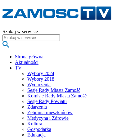
Szukaj w serwisie
Strona główna
Aktualności
TV
Wybory 2024
Wybory 2018
Wydarzenia
Sesje Rady Miasta Zamość
Komisje Rady Miasta Zamość
Sesje Rady Powiatu
Zdarzenia
Zebrania mieszkańców
Medycyna i Zdrowie
Kultura
Gospodarka
Edukacja