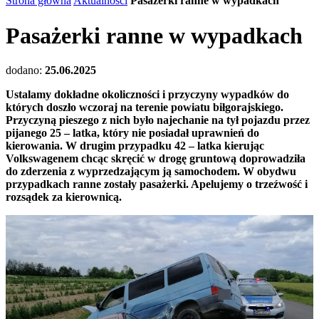
Strona główna
Aktualności
Pasażerki ranne w wypadkach
Pasażerki ranne w wypadkach
dodano:
25.06.2025
Ustalamy dokładne okoliczności i przyczyny wypadków do
których doszło wczoraj na terenie powiatu biłgorajskiego.
Przyczyną pieszego z nich było najechanie na tył pojazdu przez
pijanego 25 – latka, który nie posiadał uprawnień do
kierowania. W drugim przypadku 42 – latka kierując
Volkswagenem chcąc skręcić w drogę gruntową doprowadziła
do zderzenia z wyprzedzającym ją samochodem. W obydwu
przypadkach ranne zostały pasażerki. Apelujemy o trzeźwość i
rozsądek za kierownicą.