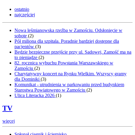
ostatnio
najczęściej
Nowa leśmianowska rzeźba w Zamościu. Odsłonięcie w
sobotę
(
2
)
Pół miliona dla szpitala. Poradnie bardziej dostępne dla
pacjentów
(
3
)
Będzie bezpieczne przejście przy ul. Sadowej. Zamość ma na
to pieniądze
(
2
)
82. rocznica wybuchu Powstania Warszawskiego w
Zamościu
(
2
)
Charytatywny koncert na Rynku Wielkim. Wszyscy gramy
dla Dominiki
(
3
)
Komunikat - utrudnienia w parkowaniu przed budynkiem
Starostwa Powiatowego w Zamościu
(
2
)
Ulica Literacka 2026
(
1
)
TV
więcej
Spłonął ciągnik i ściernisko