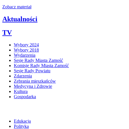
Zobacz materiał
Aktualności
TV
Wybory 2024
Wybory 2018
Wydarzenia
Sesje Rady Miasta Zamość
Komisje Rady Miasta Zamość
Sesje Rady Powiatu
Zdarzenia
Zebrania mieszkańców
Medycyna i Zdrowie
Kultura
Gospodarka
Edukacja
Polityka