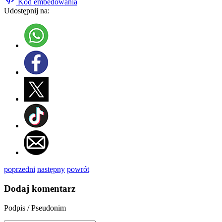
Kod embedowania
Udostępnij na:
poprzedni
następny
powrót
Dodaj komentarz
Podpis / Pseudonim