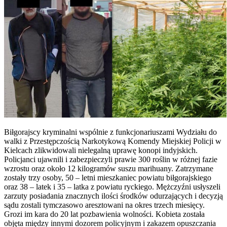
Biłgorajscy kryminalni wspólnie z funkcjonariuszami Wydziału do
walki z Przestępczością Narkotykową Komendy Miejskiej Policji w
Kielcach zlikwidowali nielegalną uprawę konopi indyjskich.
Policjanci ujawnili i zabezpieczyli prawie 300 roślin w różnej fazie
wzrostu oraz około 12 kilogramów suszu marihuany. Zatrzymane
zostały trzy osoby, 50 – letni mieszkaniec powiatu biłgorajskiego
oraz 38 – latek i 35 – latka z powiatu ryckiego. Mężczyźni usłyszeli
zarzuty posiadania znacznych ilości środków odurzających i decyzją
sądu zostali tymczasowo aresztowani na okres trzech miesięcy.
Grozi im kara do 20 lat pozbawienia wolności. Kobieta została
objęta między innymi dozorem policyjnym i zakazem opuszczania