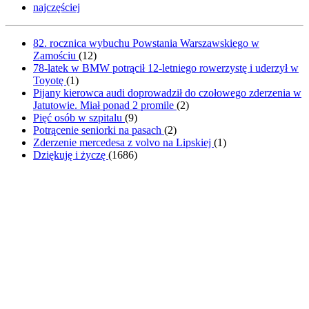
najczęściej
82. rocznica wybuchu Powstania Warszawskiego w
Zamościu
(
12
)
78-latek w BMW potrącił 12-letniego rowerzystę i uderzył w
Toyotę
(
1
)
Pijany kierowca audi doprowadził do czołowego zderzenia w
Jatutowie. Miał ponad 2 promile
(
2
)
Pięć osób w szpitalu
(
9
)
Potrącenie seniorki na pasach
(
2
)
Zderzenie mercedesa z volvo na Lipskiej
(
1
)
Dziękuję i życzę
(
1686
)