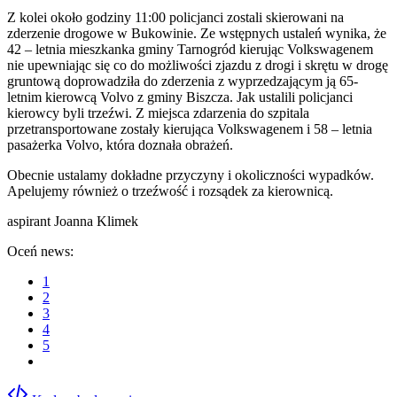
Z kolei około godziny 11:00 policjanci zostali skierowani na
zderzenie drogowe w Bukowinie. Ze wstępnych ustaleń wynika, że
42 – letnia mieszkanka gminy Tarnogród kierując Volkswagenem
nie upewniając się co do możliwości zjazdu z drogi i skrętu w drogę
gruntową doprowadziła do zderzenia z wyprzedzającym ją 65-
letnim kierowcą Volvo z gminy Biszcza. Jak ustalili policjanci
kierowcy byli trzeźwi. Z miejsca zdarzenia do szpitala
przetransportowane zostały kierująca Volkswagenem i 58 – letnia
pasażerka Volvo, która doznała obrażeń.
Obecnie ustalamy dokładne przyczyny i okoliczności wypadków.
Apelujemy również o trzeźwość i rozsądek za kierownicą.
aspirant Joanna Klimek
Oceń news:
1
2
3
4
5