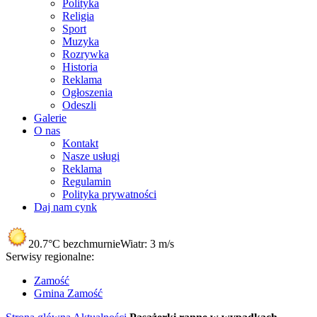
Polityka
Religia
Sport
Muzyka
Rozrywka
Historia
Reklama
Ogłoszenia
Odeszli
Galerie
O nas
Kontakt
Nasze usługi
Reklama
Regulamin
Polityka prywatności
Daj nam cynk
20.7°C
bezchmurnie
Wiatr:
3 m/s
Serwisy regionalne:
Zamość
Gmina Zamość