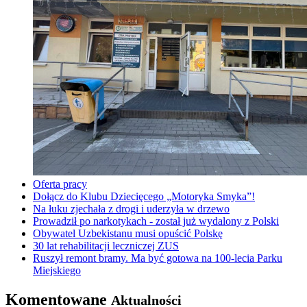
Oferta pracy
Dołącz do Klubu Dziecięcego „Motoryka Smyka”!
Na łuku zjechała z drogi i uderzyła w drzewo
Prowadził po narkotykach - został już wydalony z Polski
Obywatel Uzbekistanu musi opuścić Polskę
30 lat rehabilitacji leczniczej ZUS
Ruszył remont bramy. Ma być gotowa na 100-lecia Parku
Miejskiego
Komentowane
Aktualności