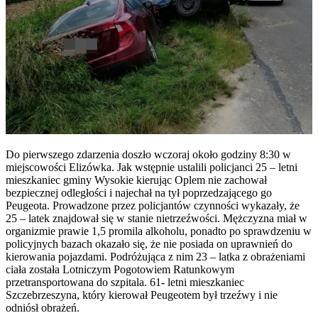
Do pierwszego zdarzenia doszło wczoraj około godziny 8:30 w
miejscowości Elizówka. Jak wstępnie ustalili policjanci 25 – letni
mieszkaniec gminy Wysokie kierując Oplem nie zachował
bezpiecznej odległości i najechał na tył poprzedzającego go
Peugeota. Prowadzone przez policjantów czynności wykazały, że
25 – latek znajdował się w stanie nietrzeźwości. Mężczyzna miał w
organizmie prawie 1,5 promila alkoholu, ponadto po sprawdzeniu w
policyjnych bazach okazało się, że nie posiada on uprawnień do
kierowania pojazdami. Podróżująca z nim 23 – latka z obrażeniami
ciała została Lotniczym Pogotowiem Ratunkowym
przetransportowana do szpitala. 61- letni mieszkaniec
Szczebrzeszyna, który kierował Peugeotem był trzeźwy i nie
odniósł obrażeń.