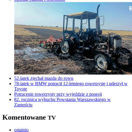
52-latek zjechał mazdą do rowu
78-latek w BMW potrącił 12-letniego rowerzystę i uderzył w
Toyotę
Potrącenie rowerzysty przy wyjeździe z posesji
82. rocznica wybuchu Powstania Warszawskiego w
Zamościu
Komentowane
TV
ostatnio