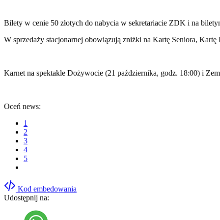
Bilety w cenie 50 złotych do nabycia w sekretariacie ZDK i na bilety
W sprzedaży stacjonarnej obowiązują zniżki na Kartę Seniora, Kartę
Karnet na spektakle Dożywocie (21 października, godz. 18:00) i Zems
Oceń news:
1
2
3
4
5
Kod embedowania
Udostępnij na: