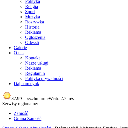
Polityka
Religia
Sport
Muzyka
Rozrywka
Historia
Reklama
Ogłoszenia
Odeszli
Galerie
O nas
Kontakt
Nasze usługi
Reklama
Regulamin
Polityka prywatności
Daj nam cynk
37.9°C
bezchmurnie
Wiatr:
2.7 m/s
Serwisy regionalne:
Zamość
Gmina Zamość