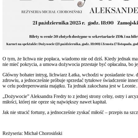
O tym, że lichwa nie popłaca, wiadomo nie od dziś. Kiedy jednak ma s
nie mieć pokrycia, a umowa dożywocia przestaje być opłacalna, bo je
Główny bohater intryg, lichwiarz Łatka, wchodzi w posiadanie tzw.
zdrowiu, a jednocześnie próbuje sprzedać tytułowe świadczenie inn
w celu podreperowania majątku. Ta jednak zakochana jest w Leoni
„Dożywocie” Aleksandra Fredry to z jednej strony celny, ostry i arcy
miłości, której nie oprze się największy nawet kapitał.
Jak nie stracić fortuny, a jednocześnie zyskać miłość – przepis na s
Reżyseria: Michał Chorosiński