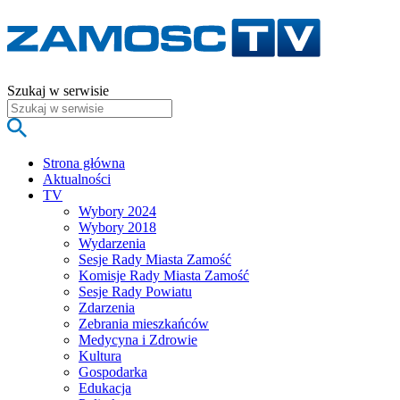
Szukaj w serwisie
Strona główna
Aktualności
TV
Wybory 2024
Wybory 2018
Wydarzenia
Sesje Rady Miasta Zamość
Komisje Rady Miasta Zamość
Sesje Rady Powiatu
Zdarzenia
Zebrania mieszkańców
Medycyna i Zdrowie
Kultura
Gospodarka
Edukacja