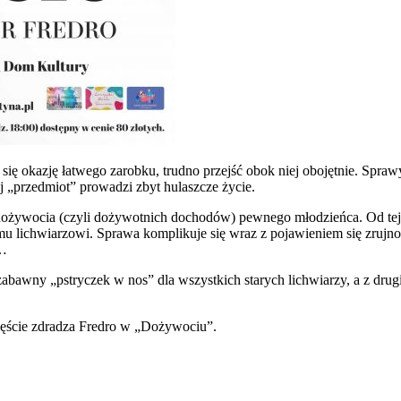
ię okazję łatwego zarobku, trudno przejść obok niej obojętnie. Sprawy 
j „przedmiot” prowadzi zbyt hulaszcze życie.
 dożywocia (czyli dożywotnich dochodów) pewnego młodzieńca. Od tej 
emu lichwiarzowi. Sprawa komplikuje się wraz z pojawieniem się zruj
e…
zabawny „pstryczek w nos” dla wszystkich starych lichwiarzy, a z drugi
zczęście zdradza Fredro w „Dożywociu”.