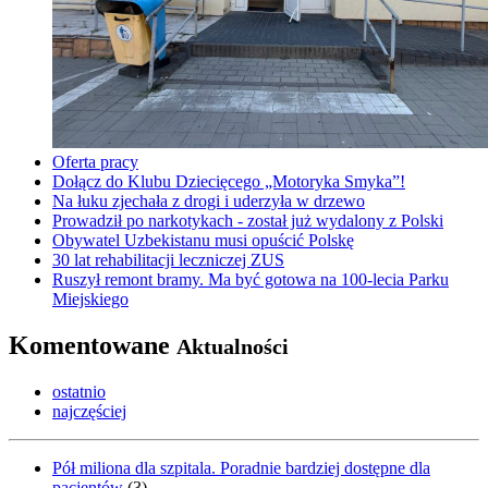
Oferta pracy
Dołącz do Klubu Dziecięcego „Motoryka Smyka”!
Na łuku zjechała z drogi i uderzyła w drzewo
Prowadził po narkotykach - został już wydalony z Polski
Obywatel Uzbekistanu musi opuścić Polskę
30 lat rehabilitacji leczniczej ZUS
Ruszył remont bramy. Ma być gotowa na 100-lecia Parku
Miejskiego
Komentowane
Aktualności
ostatnio
najczęściej
Pół miliona dla szpitala. Poradnie bardziej dostępne dla
pacjentów
(
3
)