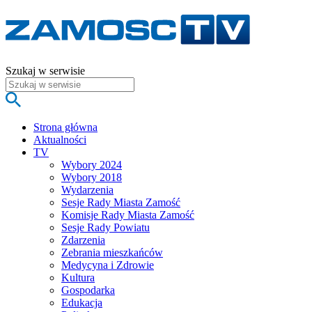
Szukaj w serwisie
Strona główna
Aktualności
TV
Wybory 2024
Wybory 2018
Wydarzenia
Sesje Rady Miasta Zamość
Komisje Rady Miasta Zamość
Sesje Rady Powiatu
Zdarzenia
Zebrania mieszkańców
Medycyna i Zdrowie
Kultura
Gospodarka
Edukacja