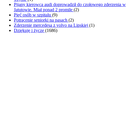
Pijany kierowca audi doprowadził do czołowego zderzenia w
Jatutowie. Miał ponad 2 promile
(
2
)
Pięć osób w szpitalu
(
9
)
Potrącenie seniorki na pasach
(
2
)
Zderzenie mercedesa z volvo na Lipskiej
(
1
)
Dziękuję i życzę
(
1686
)