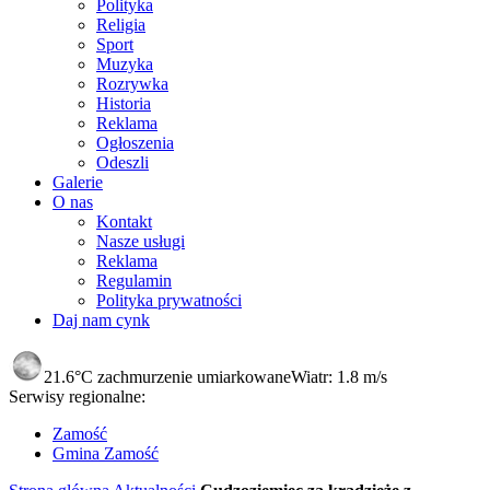
Polityka
Religia
Sport
Muzyka
Rozrywka
Historia
Reklama
Ogłoszenia
Odeszli
Galerie
O nas
Kontakt
Nasze usługi
Reklama
Regulamin
Polityka prywatności
Daj nam cynk
21.6°C
zachmurzenie umiarkowane
Wiatr:
1.8 m/s
Serwisy regionalne:
Zamość
Gmina Zamość