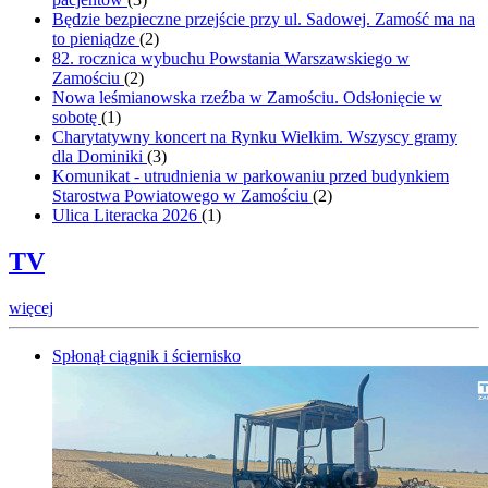
Będzie bezpieczne przejście przy ul. Sadowej. Zamość ma na
to pieniądze
(
2
)
82. rocznica wybuchu Powstania Warszawskiego w
Zamościu
(
2
)
Nowa leśmianowska rzeźba w Zamościu. Odsłonięcie w
sobotę
(
1
)
Charytatywny koncert na Rynku Wielkim. Wszyscy gramy
dla Dominiki
(
3
)
Komunikat - utrudnienia w parkowaniu przed budynkiem
Starostwa Powiatowego w Zamościu
(
2
)
Ulica Literacka 2026
(
1
)
TV
więcej
Spłonął ciągnik i ściernisko