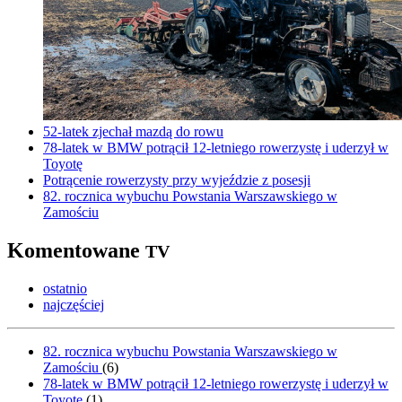
52-latek zjechał mazdą do rowu
78-latek w BMW potrącił 12-letniego rowerzystę i uderzył w
Toyotę
Potrącenie rowerzysty przy wyjeździe z posesji
82. rocznica wybuchu Powstania Warszawskiego w
Zamościu
Komentowane
TV
ostatnio
najczęściej
82. rocznica wybuchu Powstania Warszawskiego w
Zamościu
(
6
)
78-latek w BMW potrącił 12-letniego rowerzystę i uderzył w
Toyotę
(
1
)