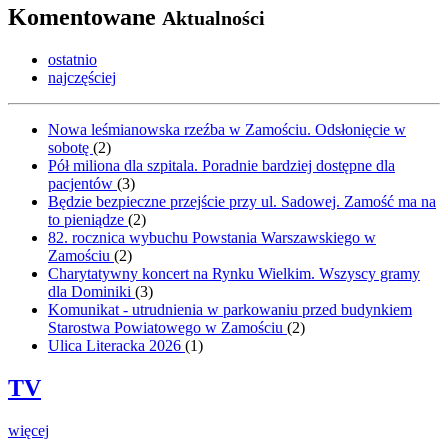
Komentowane
Aktualności
ostatnio
najczęściej
Nowa leśmianowska rzeźba w Zamościu. Odsłonięcie w
sobotę
(
2
)
Pół miliona dla szpitala. Poradnie bardziej dostępne dla
pacjentów
(
3
)
Będzie bezpieczne przejście przy ul. Sadowej. Zamość ma na
to pieniądze
(
2
)
82. rocznica wybuchu Powstania Warszawskiego w
Zamościu
(
2
)
Charytatywny koncert na Rynku Wielkim. Wszyscy gramy
dla Dominiki
(
3
)
Komunikat - utrudnienia w parkowaniu przed budynkiem
Starostwa Powiatowego w Zamościu
(
2
)
Ulica Literacka 2026
(
1
)
TV
więcej