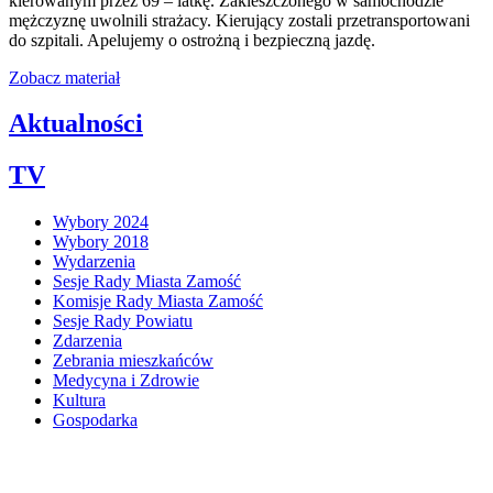
kierowanym przez 69 – latkę. Zakleszczonego w samochodzie
mężczyznę uwolnili strażacy. Kierujący zostali przetransportowani
do szpitali. Apelujemy o ostrożną i bezpieczną jazdę.
Zobacz materiał
Aktualności
TV
Wybory 2024
Wybory 2018
Wydarzenia
Sesje Rady Miasta Zamość
Komisje Rady Miasta Zamość
Sesje Rady Powiatu
Zdarzenia
Zebrania mieszkańców
Medycyna i Zdrowie
Kultura
Gospodarka