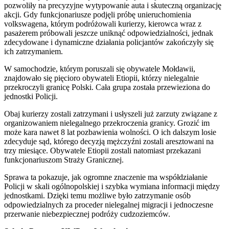
pozwoliły na precyzyjne wytypowanie auta i skuteczną organizację
akcji. Gdy funkcjonariusze podjęli próbę unieruchomienia
volkswagena, którym podróżowali kurierzy, kierowca wraz z
pasażerem próbowali jeszcze uniknąć odpowiedzialności, jednak
zdecydowane i dynamiczne działania policjantów zakończyły się
ich zatrzymaniem.
W samochodzie, którym poruszali się obywatele Mołdawii,
znajdowało się pięcioro obywateli Etiopii, którzy nielegalnie
przekroczyli granicę Polski. Cała grupa została przewieziona do
jednostki Policji.
Obaj kurierzy zostali zatrzymani i usłyszeli już zarzuty związane z
organizowaniem nielegalnego przekroczenia granicy. Grozić im
może kara nawet 8 lat pozbawienia wolności. O ich dalszym losie
zdecyduje sąd, którego decyzją mężczyźni zostali aresztowani na
trzy miesiące. Obywatele Etiopii zostali natomiast przekazani
funkcjonariuszom Straży Granicznej.
Sprawa ta pokazuje, jak ogromne znaczenie ma współdziałanie
Policji w skali ogólnopolskiej i szybka wymiana informacji między
jednostkami. Dzięki temu możliwe było zatrzymanie osób
odpowiedzialnych za proceder nielegalnej migracji i jednoczesne
przerwanie niebezpiecznej podróży cudzoziemców.