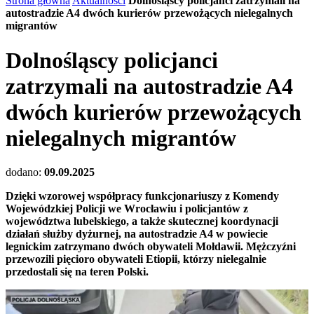
Strona główna
Aktualności
Dolnośląscy policjanci zatrzymali na
autostradzie A4 dwóch kurierów przewożących nielegalnych
migrantów
Dolnośląscy policjanci
zatrzymali na autostradzie A4
dwóch kurierów przewożących
nielegalnych migrantów
dodano:
09.09.2025
Dzięki wzorowej współpracy funkcjonariuszy z Komendy
Wojewódzkiej Policji we Wrocławiu i policjantów z
województwa lubelskiego, a także skutecznej koordynacji
działań służby dyżurnej, na autostradzie A4 w powiecie
legnickim zatrzymano dwóch obywateli Mołdawii. Mężczyźni
przewozili pięcioro obywateli Etiopii, którzy nielegalnie
przedostali się na teren Polski.