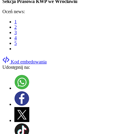
Sekcja Prasowa
KWP
we Wrocławiu
Oceń news:
1
2
3
4
5
Kod embedowania
Udostępnij na: