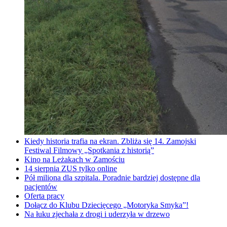
Kiedy historia trafia na ekran. Zbliża się 14. Zamojski
Festiwal Filmowy „Spotkania z historią”
Kino na Leżakach w Zamościu
14 sierpnia ZUS tylko online
Pół miliona dla szpitala. Poradnie bardziej dostępne dla
pacjentów
Oferta pracy
Dołącz do Klubu Dziecięcego „Motoryka Smyka”!
Na łuku zjechała z drogi i uderzyła w drzewo