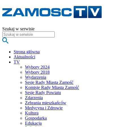
Szukaj w serwisie
Strona główna
Aktualności
TV
Wybory 2024
Wybory 2018
Wydarzenia
Sesje Rady Miasta Zamość
Komisje Rady Miasta Zamość
Sesje Rady Powiatu
Zdarzenia
Zebrania mieszkańców
Medycyna i Zdrowie
Kultura
Gospodarka
Edukacja