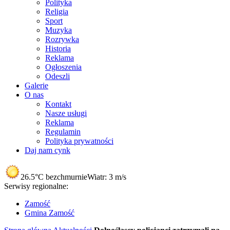
Polityka
Religia
Sport
Muzyka
Rozrywka
Historia
Reklama
Ogłoszenia
Odeszli
Galerie
O nas
Kontakt
Nasze usługi
Reklama
Regulamin
Polityka prywatności
Daj nam cynk
26.5°C
bezchmurnie
Wiatr:
3 m/s
Serwisy regionalne:
Zamość
Gmina Zamość