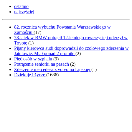
ostatnio
najczęściej
82. rocznica wybuchu Powstania Warszawskiego w
Zamościu
(
17
)
78-latek w BMW potrącił 12-letniego rowerzystę i uderzył w
Toyotę
(
1
)
Pijany kierowca audi doprowadził do czołowego zderzenia w
Jatutowie. Miał ponad 2 promile
(
2
)
Pięć osób w szpitalu
(
9
)
Potrącenie seniorki na pasach
(
2
)
Zderzenie mercedesa z volvo na Lipskiej
(
1
)
Dziękuję i życzę
(
1686
)