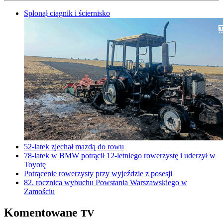
Spłonął ciągnik i ściernisko
52-latek zjechał mazdą do rowu
78-latek w BMW potrącił 12-letniego rowerzystę i uderzył w
Toyotę
Potrącenie rowerzysty przy wyjeździe z posesji
82. rocznica wybuchu Powstania Warszawskiego w
Zamościu
Komentowane
TV