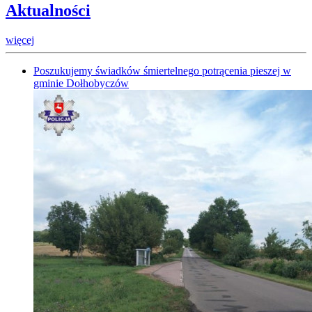
Aktualności
więcej
Poszukujemy świadków śmiertelnego potrącenia pieszej w
gminie Dołhobyczów