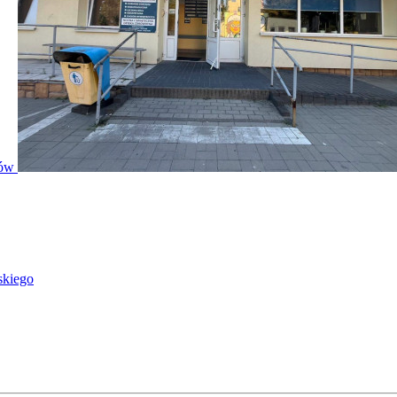
ntów
skiego