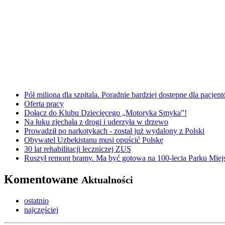
Pół miliona dla szpitala. Poradnie bardziej dostępne dla pacje
Oferta pracy
Dołącz do Klubu Dziecięcego „Motoryka Smyka”!
Na łuku zjechała z drogi i uderzyła w drzewo
Prowadził po narkotykach - został już wydalony z Polski
Obywatel Uzbekistanu musi opuścić Polskę
30 lat rehabilitacji leczniczej ZUS
Ruszył remont bramy. Ma być gotowa na 100-lecia Parku Miej
Komentowane
Aktualności
ostatnio
najczęściej