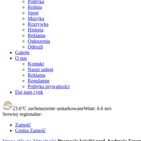
Polityka
Religia
Sport
Muzyka
Rozrywka
Historia
Reklama
Ogłoszenia
Odeszli
Galerie
O nas
Kontakt
Nasze usługi
Reklama
Regulamin
Polityka prywatności
Daj nam cynk
23.6°C
zachmurzenie umiarkowane
Wiatr:
6.6 m/s
Serwisy regionalne:
Zamość
Gmina Zamość