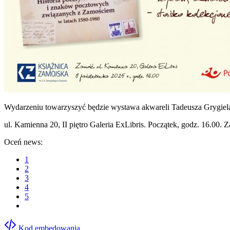
Wydarzeniu towarzyszyć będzie wystawa akwareli Tadeusza Grygiela i
ul. Kamienna 20, II piętro Galeria ExLibris. Początek, godz. 16.00. 
Oceń news:
1
2
3
4
5
Kod embedowania