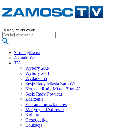
Szukaj w serwisie
Strona główna
Aktualności
TV
Wybory 2024
Wybory 2018
Wydarzenia
Sesje Rady Miasta Zamość
Komisje Rady Miasta Zamość
Sesje Rady Powiatu
Zdarzenia
Zebrania mieszkańców
Medycyna i Zdrowie
Kultura
Gospodarka
Edukacja