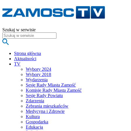
Szukaj w serwisie
Strona główna
Aktualności
TV
Wybory 2024
Wybory 2018
Wydarzenia
Sesje Rady Miasta Zamość
Komisje Rady Miasta Zamość
Sesje Rady Powiatu
Zdarzenia
Zebrania mieszkańców
Medycyna i Zdrowie
Kultura
Gospodarka
Edukacja