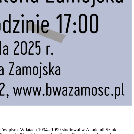
 krojów pism. W latach 1994– 1999 studiował w Akademii Sztuk