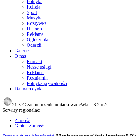
Polityka
Religia
Sport
Muzyka
Rozrywka
Historia
Reklama
Ogłoszenia
Odeszli
Galerie
O nas
Kontakt
Nasze usługi
Reklama
Regulamin
Polityka prywatności
Daj nam cynk
21.3°C
zachmurzenie umiarkowane
Wiatr:
3.2 m/s
Serwisy regionalne:
Zamość
Gmina Zamość