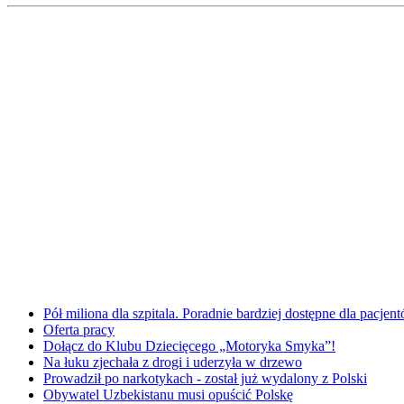
Pół miliona dla szpitala. Poradnie bardziej dostępne dla pacje
Oferta pracy
Dołącz do Klubu Dziecięcego „Motoryka Smyka”!
Na łuku zjechała z drogi i uderzyła w drzewo
Prowadził po narkotykach - został już wydalony z Polski
Obywatel Uzbekistanu musi opuścić Polskę