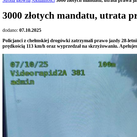
Strona główna
Aktualności
3000 złotych mandatu, utrata prawa ja
3000 złotych mandatu, utrata p
dodano:
07.10.2025
Policjanci z chełmskiej drogówki zatrzymali prawo jazdy 28-le
prędkością 113 km/h oraz wyprzedzał na skrzyżowaniu. Apeluje