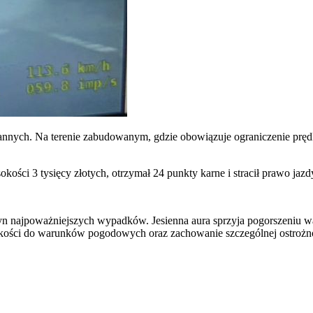
nnych. Na terenie zabudowanym, gdzie obowiązuje ograniczenie prędk
ści 3 tysięcy złotych, otrzymał 24 punkty karne i stracił prawo jazd
n najpoważniejszych wypadków. Jesienna aura sprzyja pogorszeniu war
ości do warunków pogodowych oraz zachowanie szczególnej ostrożnośc