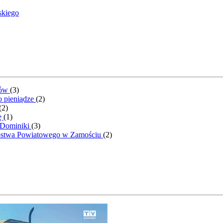
skiego
ntów
(
3
)
o pieniądze
(
2
)
(
2
)
ę
(
1
)
 Dominiki
(
3
)
rostwa Powiatowego w Zamościu
(
2
)