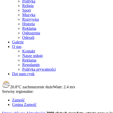
Polityka
Religia
Sport
Muzyka
Rozrywka
Historia
Reklama
Ogłoszenia
Odeszli
Galerie
O nas
Kontakt
Nasze usługi
Reklama
Regulamin
Polityka prywatności
Daj nam cynk
20.8°C
zachmurzenie duże
Wiatr:
2.4 m/s
Serwisy regionalne:
Zamość
Gmina Zamość