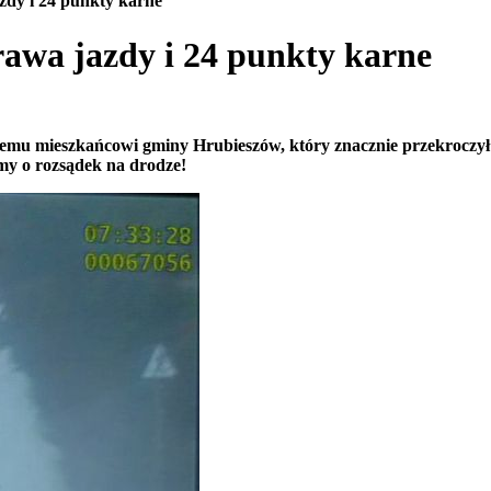
zdy i 24 punkty karne
rawa jazdy i 24 punkty karne
tniemu mieszkańcowi gminy Hrubieszów, który znacznie przekrocz
my o rozsądek na drodze!