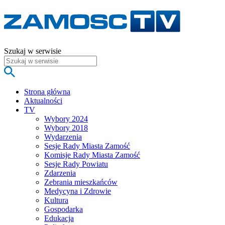
Szukaj w serwisie
Strona główna
Aktualności
TV
Wybory 2024
Wybory 2018
Wydarzenia
Sesje Rady Miasta Zamość
Komisje Rady Miasta Zamość
Sesje Rady Powiatu
Zdarzenia
Zebrania mieszkańców
Medycyna i Zdrowie
Kultura
Gospodarka
Edukacja