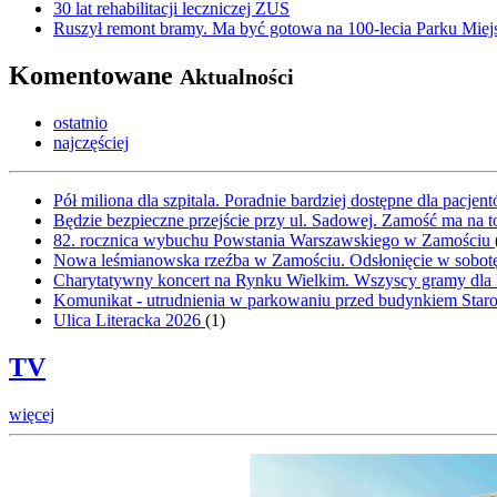
30 lat rehabilitacji leczniczej ZUS
Ruszył remont bramy. Ma być gotowa na 100-lecia Parku Miej
Komentowane
Aktualności
ostatnio
najczęściej
Pół miliona dla szpitala. Poradnie bardziej dostępne dla pacje
Będzie bezpieczne przejście przy ul. Sadowej. Zamość ma na t
82. rocznica wybuchu Powstania Warszawskiego w Zamościu
Nowa leśmianowska rzeźba w Zamościu. Odsłonięcie w sobot
Charytatywny koncert na Rynku Wielkim. Wszyscy gramy dla
Komunikat - utrudnienia w parkowaniu przed budynkiem Sta
Ulica Literacka 2026
(
1
)
TV
więcej