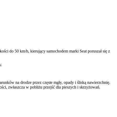
ości do 50 km/h, kierujący samochodem marki Seat poruszał się z
y.
unków na drodze przez częste mgły, opady i śliską nawierzchnię.
i, zwłaszcza w pobliżu przejść dla pieszych i skrzyżowań.