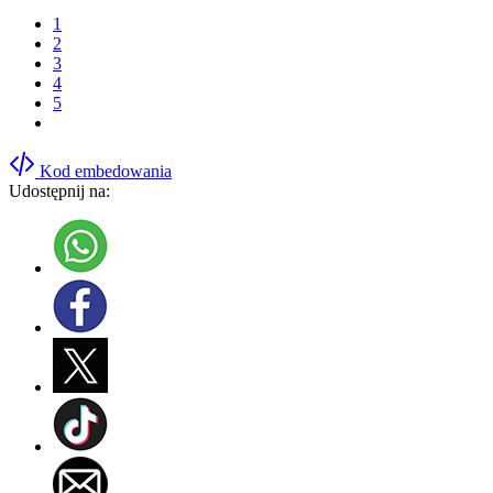
1
2
3
4
5
Kod embedowania
Udostępnij na: