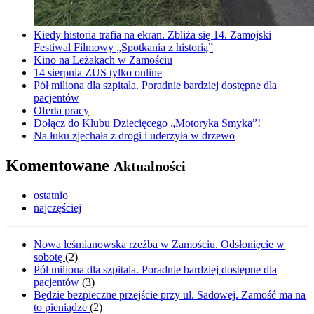
Kiedy historia trafia na ekran. Zbliża się 14. Zamojski
Festiwal Filmowy „Spotkania z historią”
Kino na Leżakach w Zamościu
14 sierpnia ZUS tylko online
Pół miliona dla szpitala. Poradnie bardziej dostępne dla
pacjentów
Oferta pracy
Dołącz do Klubu Dziecięcego „Motoryka Smyka”!
Na łuku zjechała z drogi i uderzyła w drzewo
Komentowane
Aktualności
ostatnio
najczęściej
Nowa leśmianowska rzeźba w Zamościu. Odsłonięcie w
sobotę
(
2
)
Pół miliona dla szpitala. Poradnie bardziej dostępne dla
pacjentów
(
3
)
Będzie bezpieczne przejście przy ul. Sadowej. Zamość ma na
to pieniądze
(
2
)