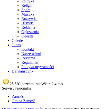
Polityka
Religia
Sport
Muzyka
Rozrywka
Historia
Reklama
Ogłoszenia
Odeszli
Galerie
O nas
Kontakt
Nasze usługi
Reklama
Regulamin
Polityka prywatności
Daj nam cynk
25.5°C
bezchmurnie
Wiatr:
2.4 m/s
Serwisy regionalne:
Zamość
Gmina Zamość