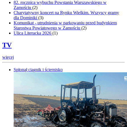
82. rocznica wybuchu Powstania Warszawskiego w
Zamościu
(
2
)
Charytatywny koncert na Rynku Wielkim. Wszyscy gramy
dla Dominiki
(
3
)
Komunikat - utrudnienia w parkowaniu przed budynkiem
Starostwa Powiatowego w Zamościu
(
2
)
Ulica Literacka 2026
(
1
)
TV
więcej
Spłonął ciągnik i ściernisko