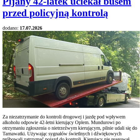
Pijany 42-latek uciekał busem
przed policyjną kontrolą
dodano:
17.07.2026
Za niezatrzymanie do kontroli drogowej i jazdę pod wpływem
alkoholu odpowie 42-letni kierujący Oplem. Mundurowi po
otrzymaniu zgłoszenia o nietrzeźwym kierującym, pilnie udali się do
Tarnawatki. Używając sygnałów świetlnych i dźwiękowych
próbowali zatrzymać pojazd do kontroli. Kierujący nie reagował