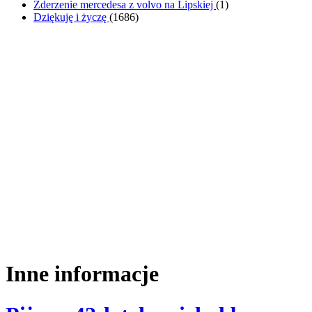
Zderzenie mercedesa z volvo na Lipskiej
(
1
)
Dziękuję i życzę
(
1686
)
Inne informacje