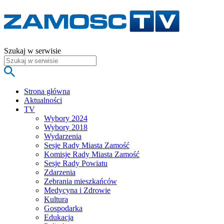
Szukaj w serwisie
Strona główna
Aktualności
TV
Wybory 2024
Wybory 2018
Wydarzenia
Sesje Rady Miasta Zamość
Komisje Rady Miasta Zamość
Sesje Rady Powiatu
Zdarzenia
Zebrania mieszkańców
Medycyna i Zdrowie
Kultura
Gospodarka
Edukacja