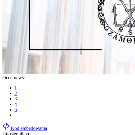
Oceń news:
1
2
3
4
5
Kod embedowania
Udostępnij na: