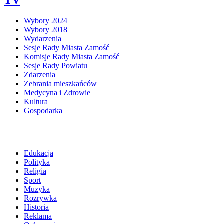
Wybory 2024
Wybory 2018
Wydarzenia
Sesje Rady Miasta Zamość
Komisje Rady Miasta Zamość
Sesje Rady Powiatu
Zdarzenia
Zebrania mieszkańców
Medycyna i Zdrowie
Kultura
Gospodarka
Edukacja
Polityka
Religia
Sport
Muzyka
Rozrywka
Historia
Reklama