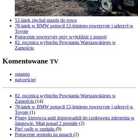
52-latek zjechał mazdą do rowu
78-latek w BMW potrącił 12-letniego rowerzystę i uderzył w
Toyotę
Potrącenie rowerzysty przy wyjeździe z posesji
82. rocznica wybuchu Powstania Warszawskiego w
Zamościu
Komentowane
TV
ostatnio
najczęściej
82. rocznica wybuchu Powstania Warszawskiego w
Zamościu
(
14
)
78-latek w BMW potrącił 12-letniego rowerzystę i uderzył w
Toyotę
(
1
)
Pijany kierowca audi doprowadził do czołowego zderzenia w
Jatutowie. Miał ponad 2 promile
(
2
)
Pięć osób w szpitalu
(
9
)
Potrącenie seniorki na pasach
(
2
)