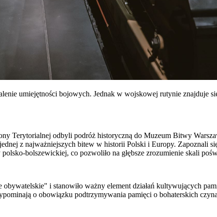
nalenie umiejętności bojowych. Jednak w wojskowej rutynie znajduje się
brony Terytorialnej odbyli podróż historyczną do Muzeum Bitwy Wars
ednej z najważniejszych bitew w historii Polski i Europy. Zapoznali 
y polsko-bolszewickiej, co pozwoliło na głębsze zrozumienie skali po
 obywatelskie" i stanowiło ważny element działań kultywujących pami
rzypominają o obowiązku podtrzymywania pamięci o bohaterskich czynac