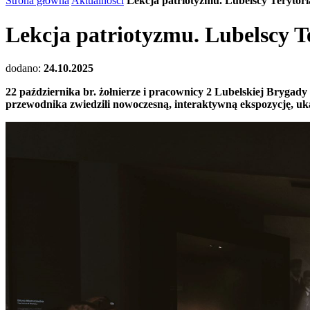
Strona główna
Aktualności
Lekcja patriotyzmu. Lubelscy Terytori
Lekcja patriotyzmu. Lubelscy Te
dodano:
24.10.2025
22 października br. żołnierze i pracownicy 2 Lubelskiej Bryga
przewodnika zwiedzili nowoczesną, interaktywną ekspozycję, uka