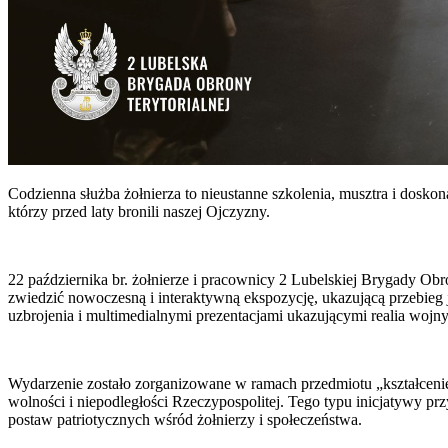
Codzienna służba żołnierza to nieustanne szkolenia, musztra i dosko
którzy przed laty bronili naszej Ojczyzny.
22 października br. żołnierze i pracownicy 2 Lubelskiej Brygady O
zwiedzić nowoczesną i interaktywną ekspozycję, ukazującą przebieg j
uzbrojenia i multimedialnymi prezentacjami ukazującymi realia wojn
Wydarzenie zostało zorganizowane w ramach przedmiotu „kształcenie
wolności i niepodległości Rzeczypospolitej. Tego typu inicjatywy p
postaw patriotycznych wśród żołnierzy i społeczeństwa.