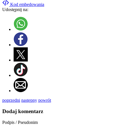
Kod embedowania
Udostępnij na:
poprzedni
następny
powrót
Dodaj komentarz
Podpis / Pseudonim