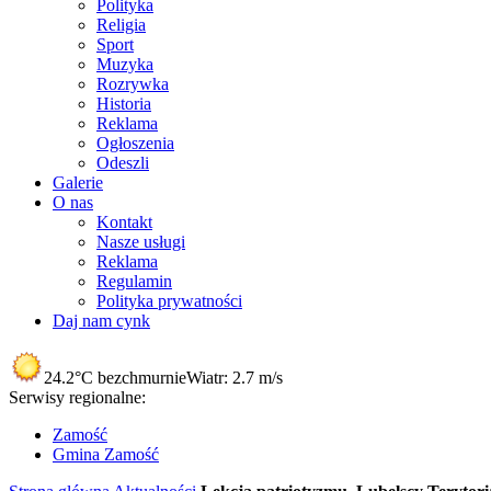
Polityka
Religia
Sport
Muzyka
Rozrywka
Historia
Reklama
Ogłoszenia
Odeszli
Galerie
O nas
Kontakt
Nasze usługi
Reklama
Regulamin
Polityka prywatności
Daj nam cynk
24.2°C
bezchmurnie
Wiatr:
2.7 m/s
Serwisy regionalne:
Zamość
Gmina Zamość