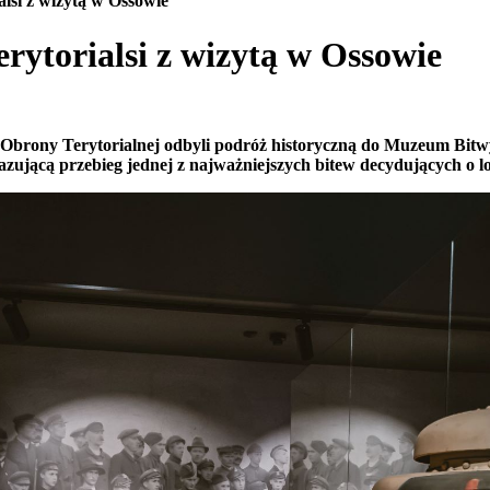
alsi z wizytą w Ossowie
rytorialsi z wizytą w Ossowie
dy Obrony Terytorialnej odbyli podróż historyczną do Muzeum Bi
zującą przebieg jednej z najważniejszych bitew decydujących o lo