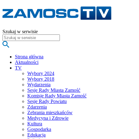
Szukaj w serwisie
Strona główna
Aktualności
TV
Wybory 2024
Wybory 2018
Wydarzenia
Sesje Rady Miasta Zamość
Komisje Rady Miasta Zamość
Sesje Rady Powiatu
Zdarzenia
Zebrania mieszkańców
Medycyna i Zdrowie
Kultura
Gospodarka
Edukacja