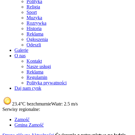
Polityka
Religia
Sport
Muzyka
Rozrywka
Historia
Reklama
Ogłoszenia
Odeszli
Galerie
O nas
Kontakt
Nasze usługi
Reklama
Regulamin
Polityka prywatności
Daj nam cynk
23.4°C
bezchmurnie
Wiatr:
2.5 m/s
Serwisy regionalne:
Zamość
Gmina Zamość