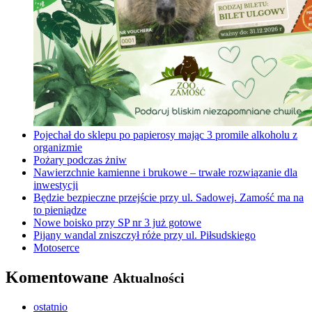
Pojechał do sklepu po papierosy mając 3 promile alkoholu z
organizmie
Pożary podczas żniw
Nawierzchnie kamienne i brukowe – trwałe rozwiązanie dla
inwestycji
Będzie bezpieczne przejście przy ul. Sadowej. Zamość ma na
to pieniądze
Nowe boisko przy SP nr 3 już gotowe
Pijany wandal zniszczył róże przy ul. Piłsudskiego
Motoserce
Komentowane
Aktualności
ostatnio