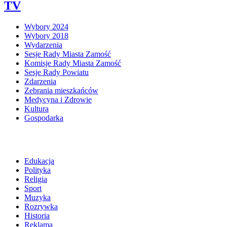
TV
Wybory 2024
Wybory 2018
Wydarzenia
Sesje Rady Miasta Zamość
Komisje Rady Miasta Zamość
Sesje Rady Powiatu
Zdarzenia
Zebrania mieszkańców
Medycyna i Zdrowie
Kultura
Gospodarka
Edukacja
Polityka
Religia
Sport
Muzyka
Rozrywka
Historia
Reklama