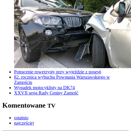
Potrącenie rowerzysty przy wyjeździe z posesji
82. rocznica wybuchu Powstania Warszawskiego w
Zamościu
Wypadek motocyklisty na DK74
XXVII sesja Rady Gminy Zamość
Komentowane
TV
ostatnio
najczęściej