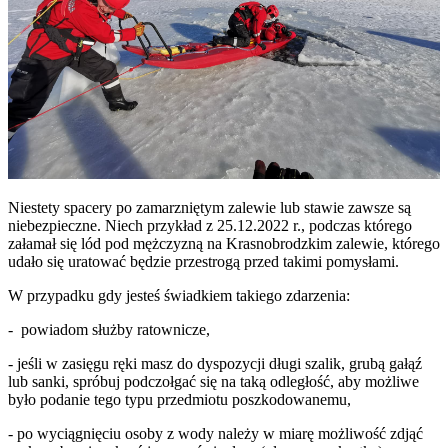
Niestety spacery po zamarzniętym zalewie lub stawie zawsze są
niebezpieczne. Niech przykład z 25.12.2022 r., podczas którego
załamał się lód pod mężczyzną na Krasnobrodzkim zalewie, którego
udało się uratować będzie przestrogą przed takimi pomysłami.
W przypadku gdy jesteś świadkiem takiego zdarzenia:
- powiadom służby ratownicze,
- jeśli w zasięgu ręki masz do dyspozycji długi szalik, grubą gałąź
lub sanki, spróbuj podczołgać się na taką odległość, aby możliwe
było podanie tego typu przedmiotu poszkodowanemu,
- po wyciągnięciu osoby z wody należy w miarę możliwość zdjąć