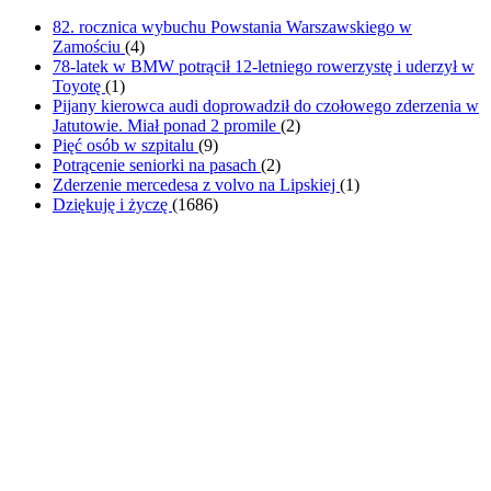
82. rocznica wybuchu Powstania Warszawskiego w
Zamościu
(
4
)
78-latek w BMW potrącił 12-letniego rowerzystę i uderzył w
Toyotę
(
1
)
Pijany kierowca audi doprowadził do czołowego zderzenia w
Jatutowie. Miał ponad 2 promile
(
2
)
Pięć osób w szpitalu
(
9
)
Potrącenie seniorki na pasach
(
2
)
Zderzenie mercedesa z volvo na Lipskiej
(
1
)
Dziękuję i życzę
(
1686
)