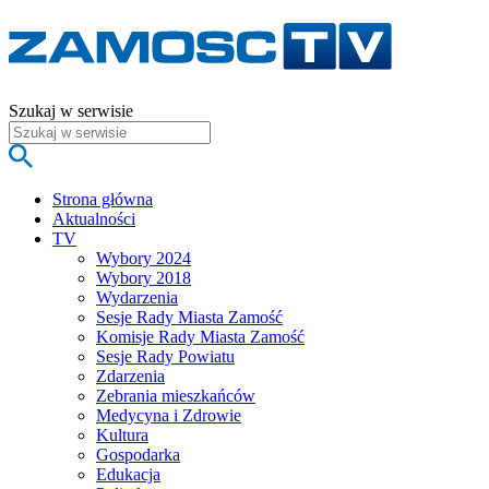
Szukaj w serwisie
Strona główna
Aktualności
TV
Wybory 2024
Wybory 2018
Wydarzenia
Sesje Rady Miasta Zamość
Komisje Rady Miasta Zamość
Sesje Rady Powiatu
Zdarzenia
Zebrania mieszkańców
Medycyna i Zdrowie
Kultura
Gospodarka
Edukacja