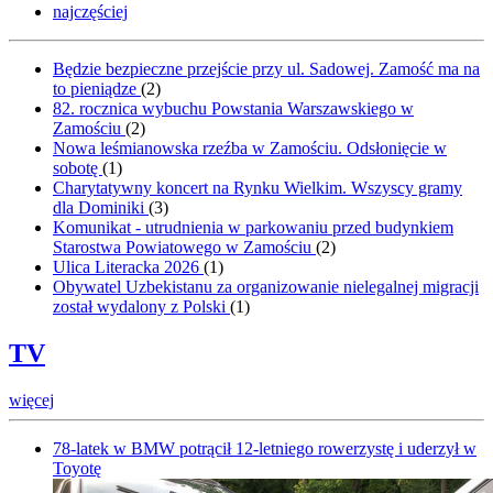
najczęściej
Będzie bezpieczne przejście przy ul. Sadowej. Zamość ma na
to pieniądze
(
2
)
82. rocznica wybuchu Powstania Warszawskiego w
Zamościu
(
2
)
Nowa leśmianowska rzeźba w Zamościu. Odsłonięcie w
sobotę
(
1
)
Charytatywny koncert na Rynku Wielkim. Wszyscy gramy
dla Dominiki
(
3
)
Komunikat - utrudnienia w parkowaniu przed budynkiem
Starostwa Powiatowego w Zamościu
(
2
)
Ulica Literacka 2026
(
1
)
Obywatel Uzbekistanu za organizowanie nielegalnej migracji
został wydalony z Polski
(
1
)
TV
więcej
78-latek w BMW potrącił 12-letniego rowerzystę i uderzył w
Toyotę