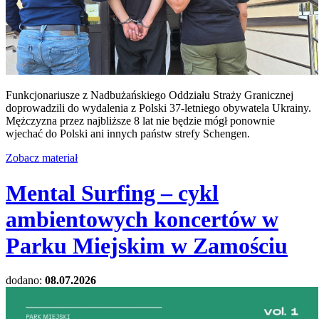
Funkcjonariusze z Nadbużańskiego Oddziału Straży Granicznej
doprowadzili do wydalenia z Polski 37-letniego obywatela Ukrainy.
Mężczyzna przez najbliższe 8 lat nie będzie mógł ponownie
wjechać do Polski ani innych państw strefy Schengen.
Zobacz materiał
Mental Surfing – cykl
ambientowych koncertów w
Parku Miejskim w Zamościu
dodano:
08.07.2026