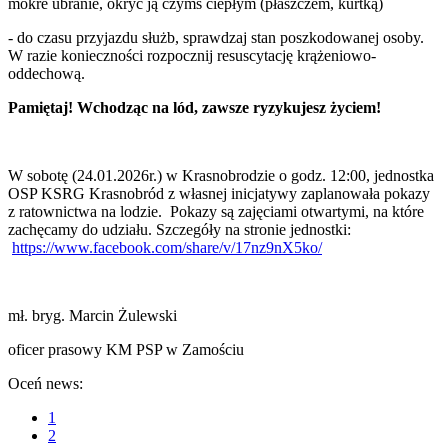
mokre ubranie, okryć ją czymś ciepłym (płaszczem, kurtką)
- do czasu przyjazdu służb, sprawdzaj stan poszkodowanej osoby.
W razie konieczności rozpocznij resuscytację krążeniowo-
oddechową.
Pamiętaj! Wchodząc na lód, zawsze ryzykujesz życiem!
W sobotę (24.01.2026r.) w Krasnobrodzie o godz. 12:00, jednostka
OSP KSRG Krasnobród z własnej inicjatywy zaplanowała pokazy
z ratownictwa na lodzie. Pokazy są zajęciami otwartymi, na które
zachęcamy do udziału. Szczegóły na stronie jednostki:
https://www.facebook.com/share/v/17nz9nX5ko/
mł. bryg. Marcin Żulewski
oficer prasowy KM PSP w Zamościu
Oceń news:
1
2