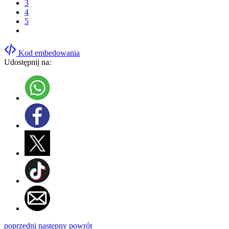
3
4
5
Kod embedowania
Udostępnij na:
poprzedni
następny
powrót