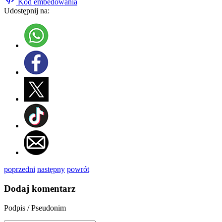
Kod embedowania
Udostępnij na:
poprzedni
następny
powrót
Dodaj komentarz
Podpis / Pseudonim