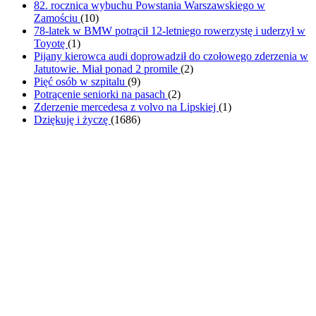
82. rocznica wybuchu Powstania Warszawskiego w
Zamościu
(
10
)
78-latek w BMW potrącił 12-letniego rowerzystę i uderzył w
Toyotę
(
1
)
Pijany kierowca audi doprowadził do czołowego zderzenia w
Jatutowie. Miał ponad 2 promile
(
2
)
Pięć osób w szpitalu
(
9
)
Potrącenie seniorki na pasach
(
2
)
Zderzenie mercedesa z volvo na Lipskiej
(
1
)
Dziękuję i życzę
(
1686
)