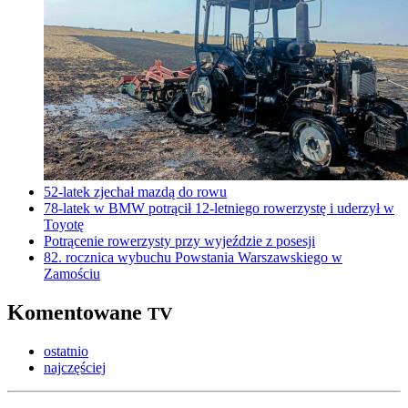
52-latek zjechał mazdą do rowu
78-latek w BMW potrącił 12-letniego rowerzystę i uderzył w
Toyotę
Potrącenie rowerzysty przy wyjeździe z posesji
82. rocznica wybuchu Powstania Warszawskiego w
Zamościu
Komentowane
TV
ostatnio
najczęściej