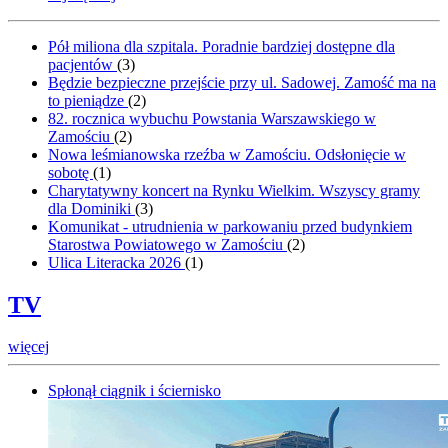
Pół miliona dla szpitala. Poradnie bardziej dostępne dla
pacjentów
(
3
)
Będzie bezpieczne przejście przy ul. Sadowej. Zamość ma na
to pieniądze
(
2
)
82. rocznica wybuchu Powstania Warszawskiego w
Zamościu
(
2
)
Nowa leśmianowska rzeźba w Zamościu. Odsłonięcie w
sobotę
(
1
)
Charytatywny koncert na Rynku Wielkim. Wszyscy gramy
dla Dominiki
(
3
)
Komunikat - utrudnienia w parkowaniu przed budynkiem
Starostwa Powiatowego w Zamościu
(
2
)
Ulica Literacka 2026
(
1
)
TV
więcej
Spłonął ciągnik i ściernisko