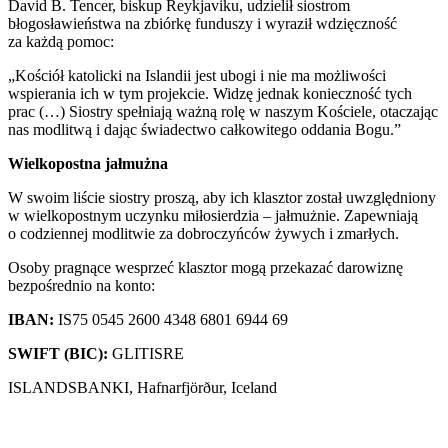
David B. Tencer, biskup Reykjaviku, udzielił siostrom
błogosławieństwa na zbiórkę funduszy i wyraził wdzięczność
za każdą pomoc:
„Kościół katolicki na Islandii jest ubogi i nie ma możliwości
wspierania ich w tym projekcie. Widzę jednak konieczność tych
prac (…) Siostry spełniają ważną rolę w naszym Kościele, otaczając
nas modlitwą i dając świadectwo całkowitego oddania Bogu.”
Wielkopostna jałmużna
W swoim liście siostry proszą, aby ich klasztor został uwzględniony
w wielkopostnym uczynku miłosierdzia – jałmużnie. Zapewniają
o codziennej modlitwie za dobroczyńców żywych i zmarłych.
Osoby pragnące wesprzeć klasztor mogą przekazać darowiznę
bezpośrednio na konto:
IBAN:
IS75 0545 2600 4348 6801 6944 69
SWIFT (BIC):
GLITISRE
ISLANDSBANKI, Hafnarfjörður, Iceland