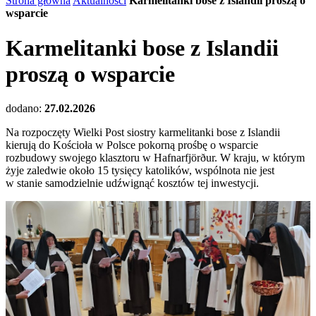
Strona główna
Aktualności
Karmelitanki bose z Islandii proszą o
wsparcie
Karmelitanki bose z Islandii
proszą o wsparcie
dodano:
27.02.2026
Na rozpoczęty Wielki Post siostry karmelitanki bose z Islandii
kierują do Kościoła w Polsce pokorną prośbę o wsparcie
rozbudowy swojego klasztoru w Hafnarfjörður. W kraju, w którym
żyje zaledwie około 15 tysięcy katolików, wspólnota nie jest
w stanie samodzielnie udźwignąć kosztów tej inwestycji.