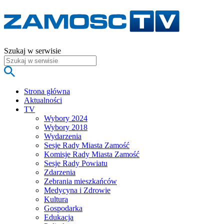
Szukaj w serwisie
Strona główna
Aktualności
TV
Wybory 2024
Wybory 2018
Wydarzenia
Sesje Rady Miasta Zamość
Komisje Rady Miasta Zamość
Sesje Rady Powiatu
Zdarzenia
Zebrania mieszkańców
Medycyna i Zdrowie
Kultura
Gospodarka
Edukacja