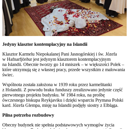
Jedyny klasztor kontemplacyjny na Islandii
Klasztor Karmelu Niepokalanej Pani Jasnogórskiej i św. Józefa
w Hafnarfjörður jest jedynym klasztorem kontemplacyjnym
na Islandii. Obecnie tworzy go 14 mniszek – w większości Polek –
które utrzymują się z własnej pracy, przede wszystkim z malowania
świec.
Wspólnota została założona w 1939 roku przez karmelitanki
z Holandii. Z powodu braku funduszy zrealizowano jedynie część
pierwotnego projektu budynku. W 1984 roku, na prośbę
ówczesnego biskupa Reykjaviku i dzięki wsparciu Prymasa Polski
kard. Józefa Glempa, misję na Islandii podjęły siostry z Elbląga.
Pilna potrzeba rozbudowy
Obecny budynek nie spełnia podstawowych wymogów życia