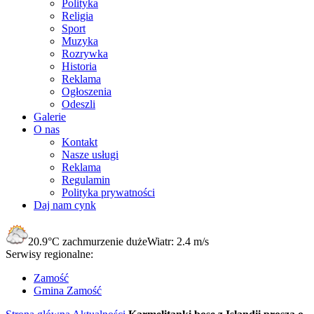
Polityka
Religia
Sport
Muzyka
Rozrywka
Historia
Reklama
Ogłoszenia
Odeszli
Galerie
O nas
Kontakt
Nasze usługi
Reklama
Regulamin
Polityka prywatności
Daj nam cynk
20.9°C
zachmurzenie duże
Wiatr:
2.4 m/s
Serwisy regionalne:
Zamość
Gmina Zamość