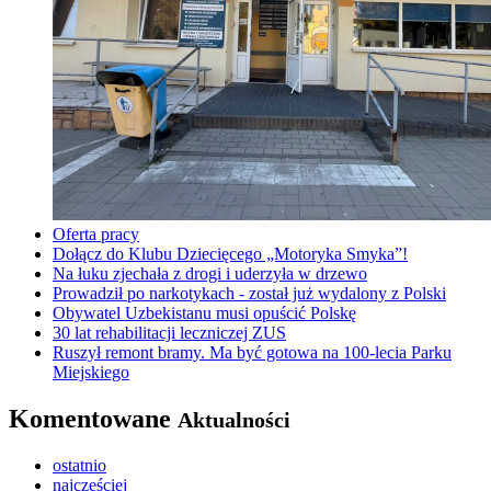
Oferta pracy
Dołącz do Klubu Dziecięcego „Motoryka Smyka”!
Na łuku zjechała z drogi i uderzyła w drzewo
Prowadził po narkotykach - został już wydalony z Polski
Obywatel Uzbekistanu musi opuścić Polskę
30 lat rehabilitacji leczniczej ZUS
Ruszył remont bramy. Ma być gotowa na 100-lecia Parku
Miejskiego
Komentowane
Aktualności
ostatnio
najczęściej