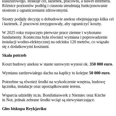
klauzurowego. Brakuje cel, łazienek, pracowni, a nawet infirmerii.
Różnice poziomów podłóg i ciasnota utrudniają funkcjonowanie
siostrom z ograniczeniami zdrowotnymi.
Siostry podjęły decyzję o dobudowie aneksu obejmującego kilka cel
i łazienek. Z pracowni zrezygnowały, aby ograniczyć koszty.
W 2025 roku rozpoczęto pierwsze prace ziemne i wykonano
fundamenty. Konieczna była również wymiana i poprowadzenie
instalacji wodno-elektrycznej na odcinku 120 metrów, co wiązało
się z dodatkowymi kosztami.
Skala potrzeb
Koszt budowy aneksu w stanie surowym wynosi ok.
350 000 euro
.
Wymiana zardzewiałego dachu na kaplicy to kolejne
50 000 euro
.
Potrzebne są również środki na wykończenie wnętrza, budowę
łącznika, instalacje oraz uporządkowanie terenu.
Wsparcia udzieliły m.in. Bonifatiuswerk z Niemiec oraz Kirche
in Not, jednak zebrane środki wciąż są niewystarczające.
Głos biskupa Reykjaviku