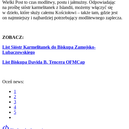
Wielki Post to czas modlitwy, postu i jałmużny. Odpowiadając
na prośbę sióstr karmelitanek z Islandii, możemy włączyć się
w dzieło, które służy całemu Kościołowi – także tam, gdzie jest
on najmniejszy i najbardziej potrzebujący modlitewnego zaplecza.
ZOBACZ:
List Sióstr Karmelitanek do Biskupa Zamojsko-
Lubaczowskiego
List Biskupa Davida B. Tencera OFMCap
Oceń news:
1
2
3
4
5