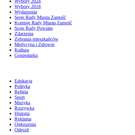
Wybory 2024
Wybory 2018
Wydarzenia
Sesje Rady Miasta Zamość
Komisje Rady Miasta Zamość
Sesje Rady Powiatu
Zdarzenia
Zebrania mieszkańców
Medycyna i Zdrowie
Kultura
Gospodarka
Edukacja
Polityka
Religia
Sport
Muzyka
Rozrywka
Historia
Reklama
Ogłoszenia
Odeszli