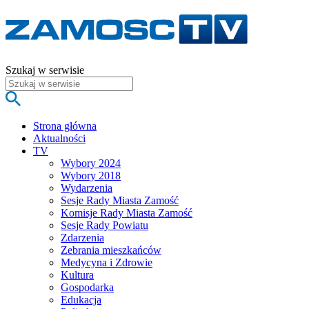
Szukaj w serwisie
Strona główna
Aktualności
TV
Wybory 2024
Wybory 2018
Wydarzenia
Sesje Rady Miasta Zamość
Komisje Rady Miasta Zamość
Sesje Rady Powiatu
Zdarzenia
Zebrania mieszkańców
Medycyna i Zdrowie
Kultura
Gospodarka
Edukacja