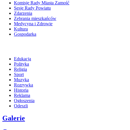
Komisje Rady Miasta Zamość
Sesje Rady Powiatu
Zdarzenia
Zebrania mieszkańców
Medycyna i Zdrowie
Kultura
Gospodarka
Edukacja
Polityka
Religia
Sport
Muzyka
Rozrywka
Historia
Reklama
Ogłoszenia
Odeszli
Galerie