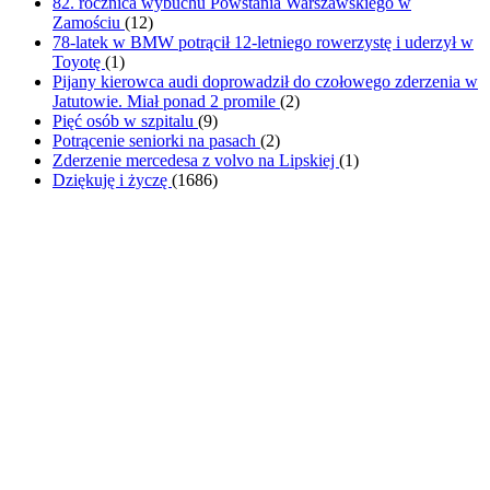
82. rocznica wybuchu Powstania Warszawskiego w
Zamościu
(
12
)
78-latek w BMW potrącił 12-letniego rowerzystę i uderzył w
Toyotę
(
1
)
Pijany kierowca audi doprowadził do czołowego zderzenia w
Jatutowie. Miał ponad 2 promile
(
2
)
Pięć osób w szpitalu
(
9
)
Potrącenie seniorki na pasach
(
2
)
Zderzenie mercedesa z volvo na Lipskiej
(
1
)
Dziękuję i życzę
(
1686
)