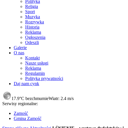
Polityka
Religia
Sport
Muzyka
Rozrywka
Historia
Reklama
Ogłoszenia
Odeszli
Galerie
O nas
Kontakt
Nasze usługi
Reklama
Regulamin
Polityka prywatności
Daj nam cynk
17.9°C
bezchmurnie
Wiatr:
2.4 m/s
Serwisy regionalne:
Zamość
Gmina Zamość