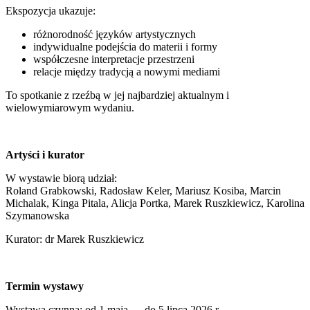
Ekspozycja ukazuje:
różnorodność języków artystycznych
indywidualne podejścia do materii i formy
współczesne interpretacje przestrzeni
relacje między tradycją a nowymi mediami
To spotkanie z rzeźbą w jej najbardziej aktualnym i
wielowymiarowym wydaniu.
Artyści i kurator
W wystawie biorą udział:
Roland Grabkowski, Radosław Keler, Mariusz Kosiba, Marcin
Michalak, Kinga Pitala, Alicja Portka, Marek Ruszkiewicz, Karolina
Szymanowska
Kurator: dr Marek Ruszkiewicz
Termin wystawy
Wystawa czynna: od 1 maja – do 5 lipca 2026 r.