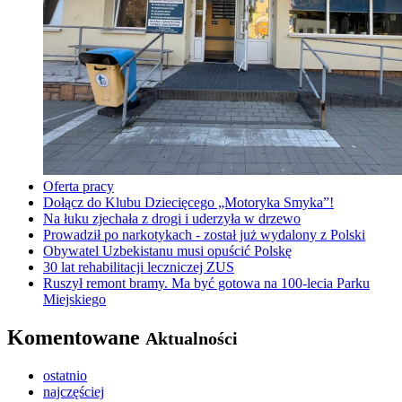
Oferta pracy
Dołącz do Klubu Dziecięcego „Motoryka Smyka”!
Na łuku zjechała z drogi i uderzyła w drzewo
Prowadził po narkotykach - został już wydalony z Polski
Obywatel Uzbekistanu musi opuścić Polskę
30 lat rehabilitacji leczniczej ZUS
Ruszył remont bramy. Ma być gotowa na 100-lecia Parku
Miejskiego
Komentowane
Aktualności
ostatnio
najczęściej