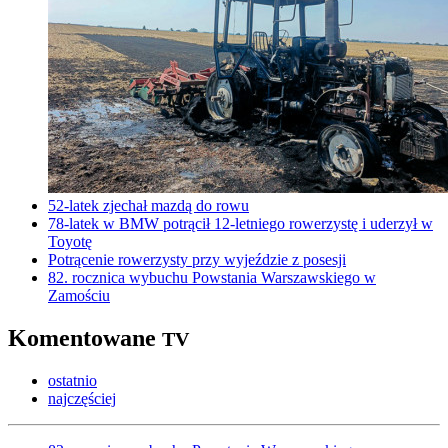
52-latek zjechał mazdą do rowu
78-latek w BMW potrącił 12-letniego rowerzystę i uderzył w
Toyotę
Potrącenie rowerzysty przy wyjeździe z posesji
82. rocznica wybuchu Powstania Warszawskiego w
Zamościu
Komentowane
TV
ostatnio
najczęściej