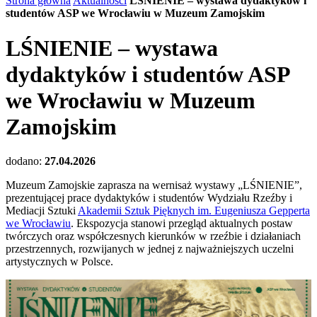
Strona główna
Aktualności
LŚNIENIE – wystawa dydaktyków i
studentów ASP we Wrocławiu w Muzeum Zamojskim
LŚNIENIE – wystawa
dydaktyków i studentów ASP
we Wrocławiu w Muzeum
Zamojskim
dodano:
27.04.2026
Muzeum Zamojskie zaprasza na wernisaż wystawy „LŚNIENIE”,
prezentującej prace dydaktyków i studentów Wydziału Rzeźby i
Mediacji Sztuki
Akademii Sztuk Pięknych im. Eugeniusza Gepperta
we Wrocławiu
. Ekspozycja stanowi przegląd aktualnych postaw
twórczych oraz współczesnych kierunków w rzeźbie i działaniach
przestrzennych, rozwijanych w jednej z najważniejszych uczelni
artystycznych w Polsce.