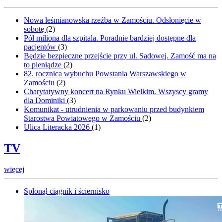
Nowa leśmianowska rzeźba w Zamościu. Odsłonięcie w
sobotę
(
2
)
Pół miliona dla szpitala. Poradnie bardziej dostępne dla
pacjentów
(
3
)
Będzie bezpieczne przejście przy ul. Sadowej. Zamość ma na
to pieniądze
(
2
)
82. rocznica wybuchu Powstania Warszawskiego w
Zamościu
(
2
)
Charytatywny koncert na Rynku Wielkim. Wszyscy gramy
dla Dominiki
(
3
)
Komunikat - utrudnienia w parkowaniu przed budynkiem
Starostwa Powiatowego w Zamościu
(
2
)
Ulica Literacka 2026
(
1
)
TV
więcej
Spłonął ciągnik i ściernisko