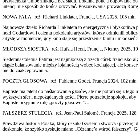
przyjaciółka Chloé zniknęła bez śladu. Lokalna policja odpowiada ob
intencji nie sposób do końca odczytać. Poszukiwania prowadzą Rom
NOWA FALA | reż. Richard Linklater, Francja, USA 2025, 105 min
Najnowsze dzieło Richarda Linklatera to energetyczna i błyskotliwa
hołd Godardowi i całemu pokoleniu artystów, którzy odmienili oblic
artystę w momencie, gdy kino staje się przestrzenią buntu i młodzieńcz
MŁODSZA SIOSTRA | reż. Hafsia Herzi, Francja, Niemcy 2025, 10
Siedemnastoletnia Fatima jest najmłodszą z trzech córek francusko-a
ciągłe balansowanie między lojalnością wobec kochającej, ale konserw
nie do zaakceptowania.
POCZTA GŁOSOWA | reż. Fabienne Godet, Francja 2024, 102 min
Baptiste ma talent do naśladowania głosów, ale nie potrafi się z teg
wyższych sfer i niepożądanych gości. Pierre potrzebuje spokoju, aby u
Baptiste przyjmuje rolę „poczty głosowej”…
FAŁSZERZ STULECIA | reż. Jean-Paul Salomé, Francja 2025, 128
Prawdziwa historia Polaka, który oszukał system i stworzył przekręt 
doskonałe, że szybko zyskuje miano „Cézanne’a wśród fałszerzy”. Gdy 