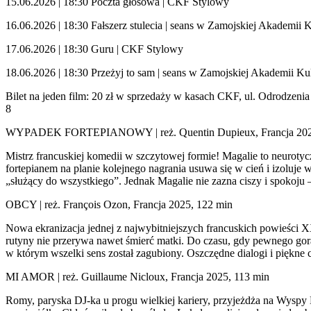
15.06.2026 | 18:30 Poczta głosowa | CKF Stylowy
16.06.2026 | 18:30 Fałszerz stulecia | seans w Zamojskiej Akademii 
17.06.2026 | 18:30 Guru | CKF Stylowy
18.06.2026 | 18:30 Przeżyj to sam | seans w Zamojskiej Akademii Ku
Bilet na jeden film: 20 zł w sprzedaży w kasach CKF, ul. Odrodzeni
8
WYPADEK FORTEPIANOWY | reż. Quentin Dupieux, Francja 202
Mistrz francuskiej komedii w szczytowej formie! Magalie to neurotyc
fortepianem na planie kolejnego nagrania usuwa się w cień i izoluje w
„służący do wszystkiego”. Jednak Magalie nie zazna ciszy i spokoju – 
OBCY | reż. François Ozon, Francja 2025, 122 min
Nowa ekranizacja jednej z najwybitniejszych francuskich powieści 
rutyny nie przerywa nawet śmierć matki. Do czasu, gdy pewnego gor
w którym wszelki sens został zagubiony. Oszczędne dialogi i piękne 
MI AMOR | reż. Guillaume Nicloux, Francja 2025, 113 min
Romy, paryska DJ-ka u progu wielkiej kariery, przyjeżdża na Wyspy 