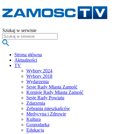
Szukaj w serwisie
Strona główna
Aktualności
TV
Wybory 2024
Wybory 2018
Wydarzenia
Sesje Rady Miasta Zamość
Komisje Rady Miasta Zamość
Sesje Rady Powiatu
Zdarzenia
Zebrania mieszkańców
Medycyna i Zdrowie
Kultura
Gospodarka
Edukacja