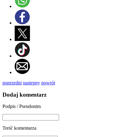
poprzedni
następny
powrót
Dodaj komentarz
Podpis / Pseudonim
Treść komentarza