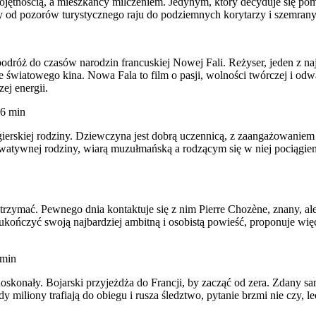
ojętnością, a mieszkańcy milczeniem. Jedynym, który decyduje się pomóc
y od pozorów turystycznego raju do podziemnych korytarzy i szemran
 podróż do czasów narodzin francuskiej Nowej Fali. Reżyser, jeden z 
ze światowego kina. Nowa Fala to film o pasji, wolności twórczej i od
ej energii.
6 min
lgierskiej rodziny. Dziewczyna jest dobrą uczennicą, z zaangażowaniem
atywnej rodziny, wiarą muzułmańską a rodzącym się w niej pociągiem do
o utrzymać. Pewnego dnia kontaktuje się z nim Pierre Chozène, znany, a
kończyć swoją najbardziej ambitną i osobistą powieść, proponuje więc B
 min
doskonały. Bojarski przyjeżdża do Francji, by zacząć od zera. Zdany sa
miliony trafiają do obiegu i rusza śledztwo, pytanie brzmi nie czy, l