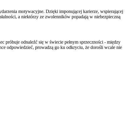
darzenia motywacyjne. Dzięki imponującej karierze, wspierającej
ziałalności, a niektórzy ze zwolenników popadają w niebezpieczną
opiec próbuje odnaleźć się w świecie pełnym sprzeczności - między
 chce odpowiedzieć, prowadzą go ku odkryciu, że dorośli wcale nie