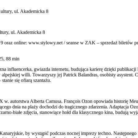
Kultury, ul. Akademicka 8
ltury, ul. Akademicka 8
a 9 oraz online: www.stylowy.net / seanse w ZAK – sprzedaż biletów pr
5, 88 min
zna influencerka, gwiazda internetu, budująca karierę dzięki publikac
 alpejskiej willi. Towarzyszy jej Patrick Balandras, osobisty asystent
stanie się ofiarą szantażu.
XX w. autorstwa Alberta Camusa. François Ozon opowiada historię Meu
ącego dnia na plaży dochodzi do tragicznego zdarzenia. Adaptacja Oz
czarno-białe zdjęcia, stanowiące hołd dla klasycznego kina, budują wyj
Kanaryjskie, by wystąpić podczas nocnej imprezy techno. Następnego 