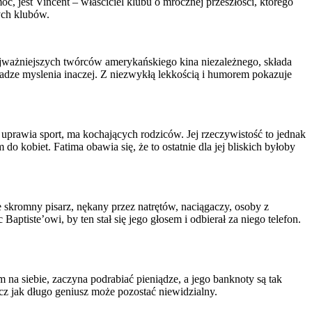
, jest Vincent – właściciel klubu o mrocznej przeszłości, którego
ych klubów.
najważniejszych twórców amerykańskiego kina niezależnego, składa
wadze myslenia inaczej. Z niezwykłą lekkością i humorem pokazuje
 uprawia sport, ma kochających rodziców. Jej rzeczywistość to jednak
 kobiet. Fatima obawia się, że to ostatnie dla jej bliskich byłoby
le skromny pisarz, nękany przez natrętów, naciągaczy, osoby z
aptiste’owi, by ten stał się jego głosem i odbierał za niego telefon.
m na siebie, zaczyna podrabiać pieniądze, a jego banknoty są tak
ecz jak długo geniusz może pozostać niewidzialny.