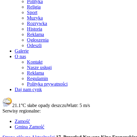
Polityka
Religia
Sport
Muzyka
Rozrywka
Historia
Reklama
Ogłoszenia
Odeszli
Galerie
O nas
Kontakt
Nasze usługi
Reklama
Regulamin
Polityka prywatności
Daj nam cynk
21.1°C
słabe opady deszczu
Wiatr:
5 m/s
Serwisy regionalne:
Zamość
Gmina Zamość