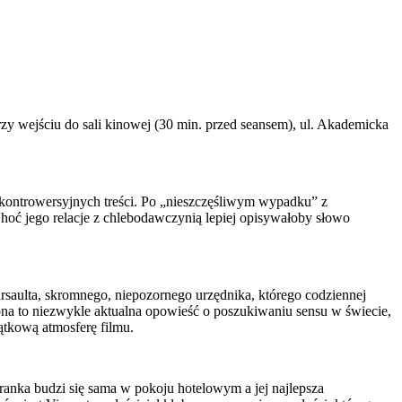
zy wejściu do sali kinowej (30 min. przed seansem), ul. Akademicka
ji kontrowersyjnych treści. Po „nieszczęśliwym wypadku” z
. Choć jego relacje z chlebodawczynią lepiej opisywałoby słowo
rsaulta, skromnego, niepozornego urzędnika, którego codziennej
ona to niezwykle aktualna opowieść o poszukiwaniu sensu w świecie,
ątkową atmosferę filmu.
ranka budzi się sama w pokoju hotelowym a jej najlepsza