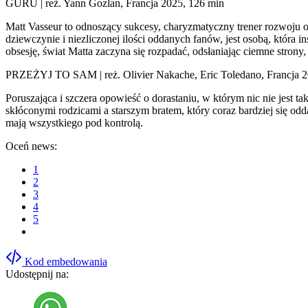
GURU | reż. Yann Gozlan, Francja 2025, 126 min
Matt Vasseur to odnoszący sukcesy, charyzmatyczny trener rozwoju o
dziewczynie i niezliczonej ilości oddanych fanów, jest osobą, która 
obsesję, świat Matta zaczyna się rozpadać, odsłaniając ciemne strony,
PRZEŻYJ TO SAM | reż. Olivier Nakache, Eric Toledano, Francja 2
Poruszająca i szczera opowieść o dorastaniu, w którym nic nie jest t
skłóconymi rodzicami a starszym bratem, który coraz bardziej się odd
mają wszystkiego pod kontrolą.
Oceń news:
1
2
3
4
5
Kod embedowania
Udostępnij na: