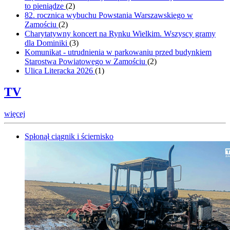
to pieniądze
(
2
)
82. rocznica wybuchu Powstania Warszawskiego w
Zamościu
(
2
)
Charytatywny koncert na Rynku Wielkim. Wszyscy gramy
dla Dominiki
(
3
)
Komunikat - utrudnienia w parkowaniu przed budynkiem
Starostwa Powiatowego w Zamościu
(
2
)
Ulica Literacka 2026
(
1
)
TV
więcej
Spłonął ciągnik i ściernisko