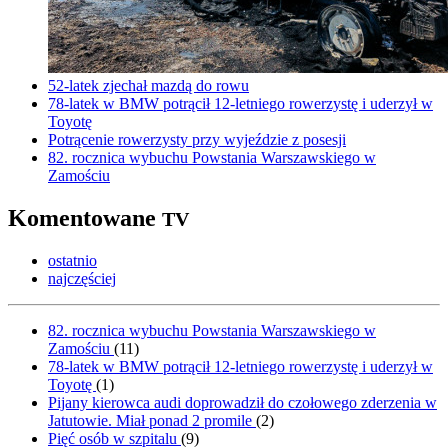
52-latek zjechał mazdą do rowu
78-latek w BMW potrącił 12-letniego rowerzystę i uderzył w
Toyotę
Potrącenie rowerzysty przy wyjeździe z posesji
82. rocznica wybuchu Powstania Warszawskiego w
Zamościu
Komentowane
TV
ostatnio
najczęściej
82. rocznica wybuchu Powstania Warszawskiego w
Zamościu
(
11
)
78-latek w BMW potrącił 12-letniego rowerzystę i uderzył w
Toyotę
(
1
)
Pijany kierowca audi doprowadził do czołowego zderzenia w
Jatutowie. Miał ponad 2 promile
(
2
)
Pięć osób w szpitalu
(
9
)