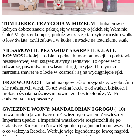
TOM I JERRY. PRZYGODA W MUZEUM
– bohaterowie,
których dobrze znacie pakują się w tarapaty o jakich się Wam nie
śniło! Magiczny kompas, podróż w czasie, starożytne miasto i walka
o losy świata, czyli zabawa w kotka i myszkę na legendarną skalę.
NIESAMOWITE PRZYGODY SKARPETEK 3. ALE
KOSMOS!
- kolejna odsłona pełnej humoru animacji na podstawie
bestsellerowej serii książek Justyny Bednarek. To opowieść o
odwadze, poszukiwaniu własnej drogi, przyjaźni i o tym, że
marzenia (nawet te o locie w kosmos!) są na wyciągnięcie ręki.
DRZEWO MAGII
- familijna opowieść o przygodzie, wyobraźni i
sile rodzinnych więzi. To też ważna lekcja o odwadze, bliskości i
urokach świata na świeżym powietrzu, bez telefonów, Wi-Fi i
codziennych rozpraszaczy.
GWIEZDNE WOJNY: MANDALORIAN I GROGU
(+10) -
nowa produkcja z uniwersum Gwiezdnych wojen. Złowieszcze
Imperium upadło, a imperialni watażkowie rozpierzchli się po
Galaktyce. Kiełkująca Nowa Republika pragnie ochronić wszystko,
o co walczyła Rebelia. Werbuje więc legendarnego łowcę nagród,