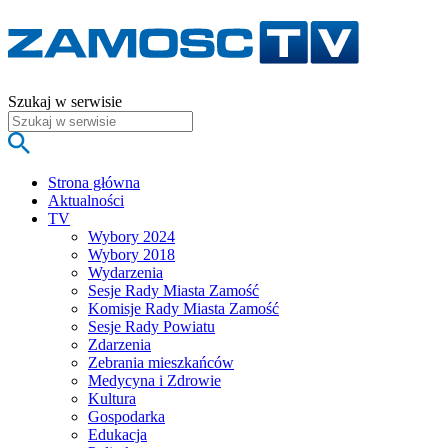
Szukaj w serwisie
Strona główna
Aktualności
TV
Wybory 2024
Wybory 2018
Wydarzenia
Sesje Rady Miasta Zamość
Komisje Rady Miasta Zamość
Sesje Rady Powiatu
Zdarzenia
Zebrania mieszkańców
Medycyna i Zdrowie
Kultura
Gospodarka
Edukacja