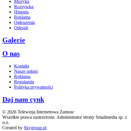
Muzyka
Rozrywka
Historia
Reklama
Ogłoszenia
Odeszli
Galerie
O nas
Kontakt
Nasze usługi
Reklama
Regulamin
Polityka prywatności
Daj nam cynk
© 2026 Telewizja Internetowa Zamosc
Wszelkie prawa zastrzeżone. Administrator strony Smailmedia sp. z
o.o.
Created by
Skygroup.pl