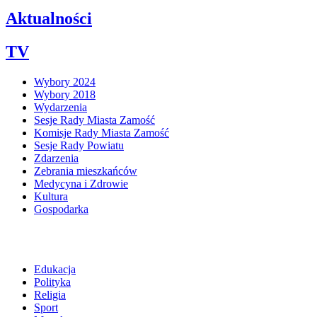
Aktualności
TV
Wybory 2024
Wybory 2018
Wydarzenia
Sesje Rady Miasta Zamość
Komisje Rady Miasta Zamość
Sesje Rady Powiatu
Zdarzenia
Zebrania mieszkańców
Medycyna i Zdrowie
Kultura
Gospodarka
Edukacja
Polityka
Religia
Sport