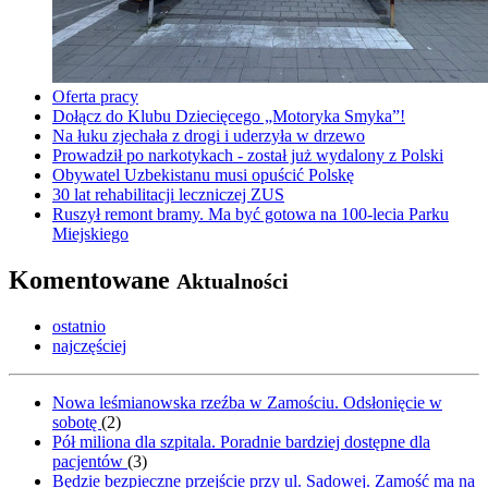
Oferta pracy
Dołącz do Klubu Dziecięcego „Motoryka Smyka”!
Na łuku zjechała z drogi i uderzyła w drzewo
Prowadził po narkotykach - został już wydalony z Polski
Obywatel Uzbekistanu musi opuścić Polskę
30 lat rehabilitacji leczniczej ZUS
Ruszył remont bramy. Ma być gotowa na 100-lecia Parku
Miejskiego
Komentowane
Aktualności
ostatnio
najczęściej
Nowa leśmianowska rzeźba w Zamościu. Odsłonięcie w
sobotę
(
2
)
Pół miliona dla szpitala. Poradnie bardziej dostępne dla
pacjentów
(
3
)
Będzie bezpieczne przejście przy ul. Sadowej. Zamość ma na