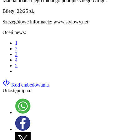
Mandaloriana i jego młodego podopiecznego Grogu.
Bilety: 22/25 zł.
Szczegółowe informacje: www.stylowy.net
Oceń news:
1
2
3
4
5
Kod embedowania
Udostępnij na: