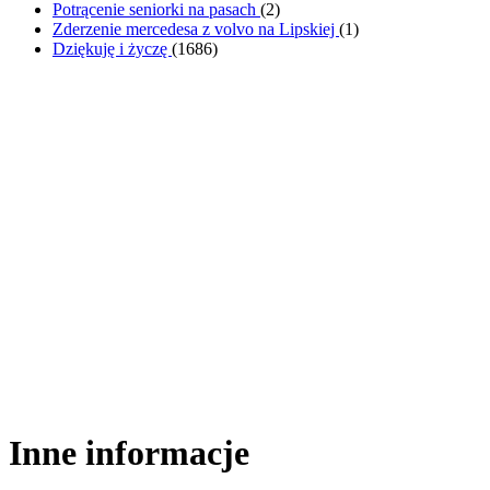
Potrącenie seniorki na pasach
(
2
)
Zderzenie mercedesa z volvo na Lipskiej
(
1
)
Dziękuję i życzę
(
1686
)
Inne informacje