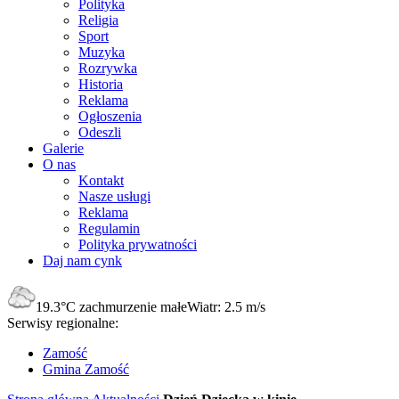
Polityka
Religia
Sport
Muzyka
Rozrywka
Historia
Reklama
Ogłoszenia
Odeszli
Galerie
O nas
Kontakt
Nasze usługi
Reklama
Regulamin
Polityka prywatności
Daj nam cynk
19.3°C
zachmurzenie małe
Wiatr:
2.5 m/s
Serwisy regionalne:
Zamość
Gmina Zamość