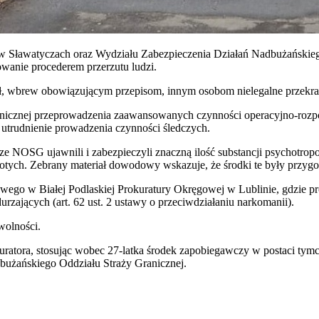
j w Sławatyczach oraz Wydziału Zabezpieczenia Działań Nadbużańskieg
owanie procederem przerzutu ludzi.
, wbrew obowiązującym przepisom, innym osobom nielegalne przekracza
nicznej przeprowadzenia zaawansowanych czynności operacyjno-rozp
u utrudnienie prowadzenia czynności śledczych.
usze NOSG ujawnili i zabezpieczyli znaczną ilość substancji psychot
otych. Zebrany materiał dowodowy wskazuje, że środki te były przyg
o w Białej Podlaskiej Prokuratury Okręgowej w Lublinie, gdzie prok
durzających (art. 62 ust. 2 ustawy o przeciwdziałaniu narkomanii).
wolności.
ratora, stosując wobec 27-latka środek zapobiegawczy w postaci tymc
bużańskiego Oddziału Straży Granicznej.