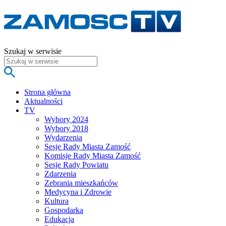
Szukaj w serwisie
Strona główna
Aktualności
TV
Wybory 2024
Wybory 2018
Wydarzenia
Sesje Rady Miasta Zamość
Komisje Rady Miasta Zamość
Sesje Rady Powiatu
Zdarzenia
Zebrania mieszkańców
Medycyna i Zdrowie
Kultura
Gospodarka
Edukacja