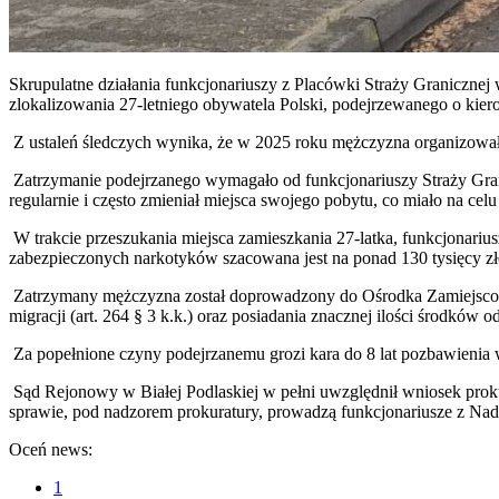
Skrupulatne działania funkcjonariuszy z Placówki Straży Graniczne
zlokalizowania 27-letniego obywatela Polski, podejrzewanego o kier
Z ustaleń śledczych wynika, że w 2025 roku mężczyzna organizował
Zatrzymanie podejrzanego wymagało od funkcjonariuszy Straży Gra
regularnie i często zmieniał miejsca swojego pobytu, co miało na cel
W trakcie przeszukania miejsca zamieszkania 27-latka, funkcjonari
zabezpieczonych narkotyków szacowana jest na ponad 130 tysięcy zł
Zatrzymany mężczyzna został doprowadzony do Ośrodka Zamiejscoweg
migracji (art. 264 § 3 k.k.) oraz posiadania znacznej ilości środków o
Za popełnione czyny podejrzanemu grozi kara do 8 lat pozbawienia 
Sąd Rejonowy w Białej Podlaskiej w pełni uwzględnił wniosek proku
sprawie, pod nadzorem prokuratury, prowadzą funkcjonariusze z Nad
Oceń news:
1