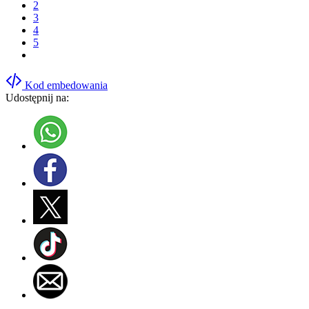
2
3
4
5
Kod embedowania
Udostępnij na: