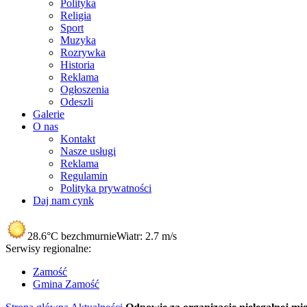
Polityka
Religia
Sport
Muzyka
Rozrywka
Historia
Reklama
Ogłoszenia
Odeszli
Galerie
O nas
Kontakt
Nasze usługi
Reklama
Regulamin
Polityka prywatności
Daj nam cynk
28.6°C
bezchmurnie
Wiatr:
2.7 m/s
Serwisy regionalne:
Zamość
Gmina Zamość