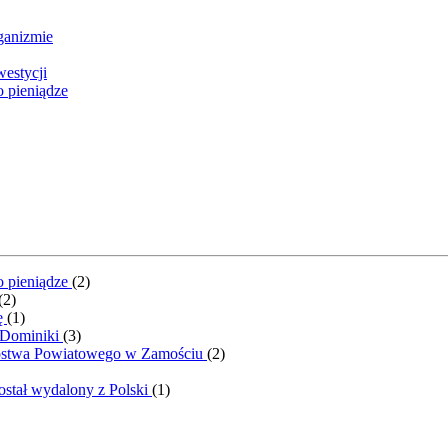
rganizmie
westycji
o pieniądze
o pieniądze
(
2
)
(
2
)
ę
(
1
)
 Dominiki
(
3
)
rostwa Powiatowego w Zamościu
(
2
)
ostał wydalony z Polski
(
1
)