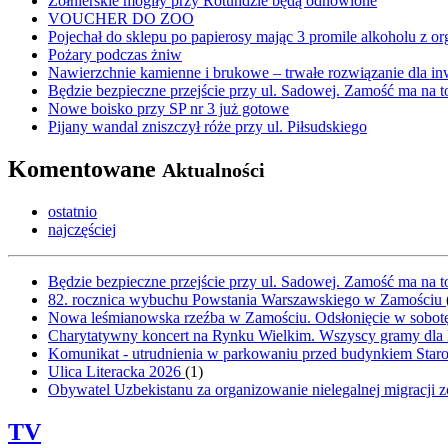
Żołnierskie mogiły przy Rotundzie będą odnowione
VOUCHER DO ZOO
Pojechał do sklepu po papierosy mając 3 promile alkoholu z o
Pożary podczas żniw
Nawierzchnie kamienne i brukowe – trwałe rozwiązanie dla in
Będzie bezpieczne przejście przy ul. Sadowej. Zamość ma na t
Nowe boisko przy SP nr 3 już gotowe
Pijany wandal zniszczył róże przy ul. Piłsudskiego
Komentowane
Aktualności
ostatnio
najczęściej
Będzie bezpieczne przejście przy ul. Sadowej. Zamość ma na t
82. rocznica wybuchu Powstania Warszawskiego w Zamościu
Nowa leśmianowska rzeźba w Zamościu. Odsłonięcie w sobot
Charytatywny koncert na Rynku Wielkim. Wszyscy gramy dla
Komunikat - utrudnienia w parkowaniu przed budynkiem Sta
Ulica Literacka 2026
(
1
)
Obywatel Uzbekistanu za organizowanie nielegalnej migracji z
TV