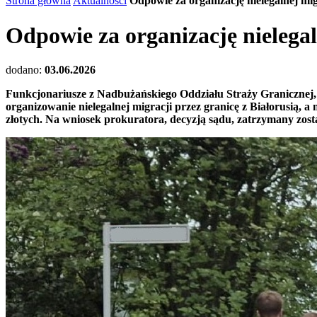
Strona główna
Aktualności
Odpowie za organizację nielegalnej mi
Odpowie za organizację nielega
dodano:
03.06.2026
Funkcjonariusze z Nadbużańskiego Oddziału Straży Granicznej,
organizowanie nielegalnej migracji przez granicę z Białorusią, 
złotych. Na wniosek prokuratora, decyzją sądu, zatrzymany zost