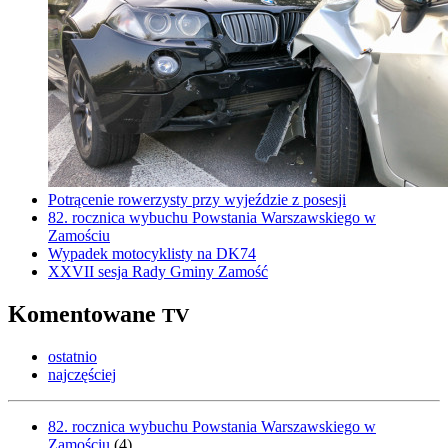
Potrącenie rowerzysty przy wyjeździe z posesji
82. rocznica wybuchu Powstania Warszawskiego w
Zamościu
Wypadek motocyklisty na DK74
XXVII sesja Rady Gminy Zamość
Komentowane
TV
ostatnio
najczęściej
82. rocznica wybuchu Powstania Warszawskiego w
Zamościu
(
4
)