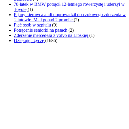
78-latek w BMW potrącił 12-letniego rowerzystę i uderzył w
Toyotę
(
1
)
Pijany kierowca audi doprowadził do czołowego zderzenia w
Jatutowie. Miał ponad 2 promile
(
2
)
Pięć osób w szpitalu
(
9
)
Potrącenie seniorki na pasach
(
2
)
Zderzenie mercedesa z volvo na Lipskiej
(
1
)
Dziękuję i życzę
(
1686
)