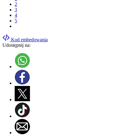
2
3
4
5
Kod embedowania
Udostępnij na: