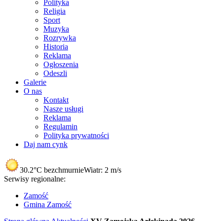
Polityka
Religia
Sport
Muzyka
Rozrywka
Historia
Reklama
Ogłoszenia
Odeszli
Galerie
O nas
Kontakt
Nasze usługi
Reklama
Regulamin
Polityka prywatności
Daj nam cynk
30.2°C
bezchmurnie
Wiatr:
2 m/s
Serwisy regionalne:
Zamość
Gmina Zamość