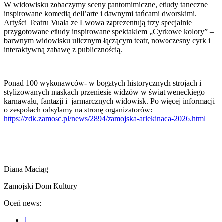
W widowisku zobaczymy sceny pantomimiczne, etiudy taneczne
inspirowane komedią dell’arte i dawnymi tańcami dworskimi.
Artyści Teatru Vuala ze Lwowa zaprezentują trzy specjalnie
przygotowane etiudy inspirowane spektaklem „Cyrkowe kolory” –
barwnym widowisku ulicznym łączącym teatr, nowoczesny cyrk i
interaktywną zabawę z publicznością.
Ponad 100 wykonawców- w bogatych historycznych strojach i
stylizowanych maskach przeniesie widzów w świat weneckiego
karnawału, fantazji i jarmarcznych widowisk. Po więcej informacji
o zespołach odsyłamy na stronę organizatorów:
https://zdk.zamosc.pl/news/2894/zamojska-arlekinada-2026.html
Diana Maciąg
Zamojski Dom Kultury
Oceń news:
1