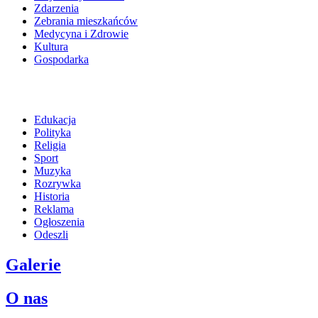
Zdarzenia
Zebrania mieszkańców
Medycyna i Zdrowie
Kultura
Gospodarka
Edukacja
Polityka
Religia
Sport
Muzyka
Rozrywka
Historia
Reklama
Ogłoszenia
Odeszli
Galerie
O nas