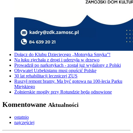
Dołącz do Klubu Dziecięcego „Motoryka Smyka”!
Na łuku zjechała z drogi i uderzyła w drzewo
Prowadził po narkotykach - został już wydalony z Polski
Obywatel Uzbekistanu musi opuścić Polskę
30 lat rehabilitacji leczniczej ZUS
Ruszył remont bramy. Ma być gotowa na 100-lecia Parku
Miejskiego
Żołnierskie mogiły przy Rotundzie będą odnowione
Komentowane
Aktualności
ostatnio
najczęściej