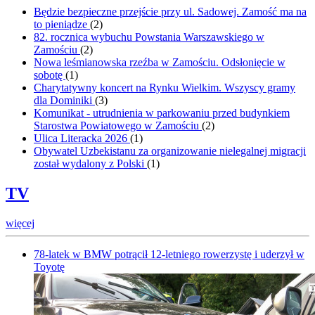
Będzie bezpieczne przejście przy ul. Sadowej. Zamość ma na
to pieniądze
(
2
)
82. rocznica wybuchu Powstania Warszawskiego w
Zamościu
(
2
)
Nowa leśmianowska rzeźba w Zamościu. Odsłonięcie w
sobotę
(
1
)
Charytatywny koncert na Rynku Wielkim. Wszyscy gramy
dla Dominiki
(
3
)
Komunikat - utrudnienia w parkowaniu przed budynkiem
Starostwa Powiatowego w Zamościu
(
2
)
Ulica Literacka 2026
(
1
)
Obywatel Uzbekistanu za organizowanie nielegalnej migracji
został wydalony z Polski
(
1
)
TV
więcej
78-latek w BMW potrącił 12-letniego rowerzystę i uderzył w
Toyotę