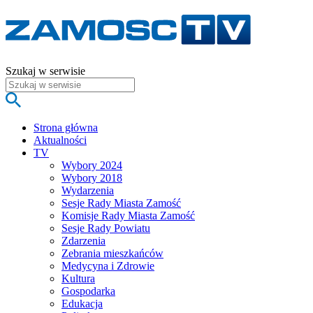
Szukaj w serwisie
Strona główna
Aktualności
TV
Wybory 2024
Wybory 2018
Wydarzenia
Sesje Rady Miasta Zamość
Komisje Rady Miasta Zamość
Sesje Rady Powiatu
Zdarzenia
Zebrania mieszkańców
Medycyna i Zdrowie
Kultura
Gospodarka
Edukacja