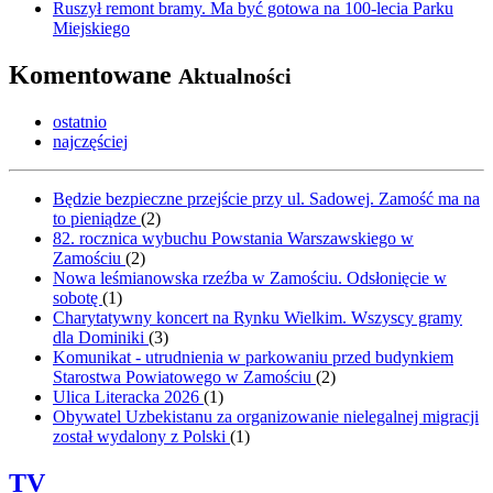
Ruszył remont bramy. Ma być gotowa na 100-lecia Parku
Miejskiego
Komentowane
Aktualności
ostatnio
najczęściej
Będzie bezpieczne przejście przy ul. Sadowej. Zamość ma na
to pieniądze
(
2
)
82. rocznica wybuchu Powstania Warszawskiego w
Zamościu
(
2
)
Nowa leśmianowska rzeźba w Zamościu. Odsłonięcie w
sobotę
(
1
)
Charytatywny koncert na Rynku Wielkim. Wszyscy gramy
dla Dominiki
(
3
)
Komunikat - utrudnienia w parkowaniu przed budynkiem
Starostwa Powiatowego w Zamościu
(
2
)
Ulica Literacka 2026
(
1
)
Obywatel Uzbekistanu za organizowanie nielegalnej migracji
został wydalony z Polski
(
1
)
TV