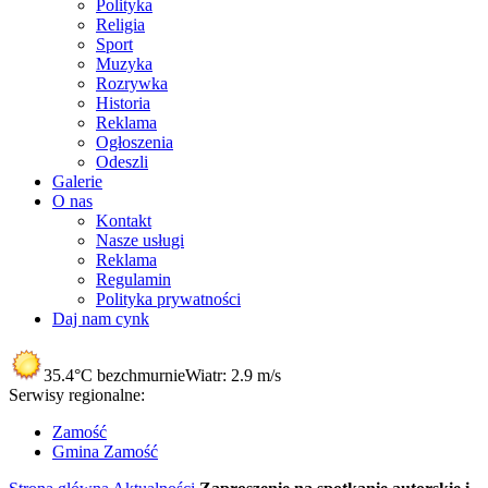
Polityka
Religia
Sport
Muzyka
Rozrywka
Historia
Reklama
Ogłoszenia
Odeszli
Galerie
O nas
Kontakt
Nasze usługi
Reklama
Regulamin
Polityka prywatności
Daj nam cynk
35.4°C
bezchmurnie
Wiatr:
2.9 m/s
Serwisy regionalne:
Zamość
Gmina Zamość