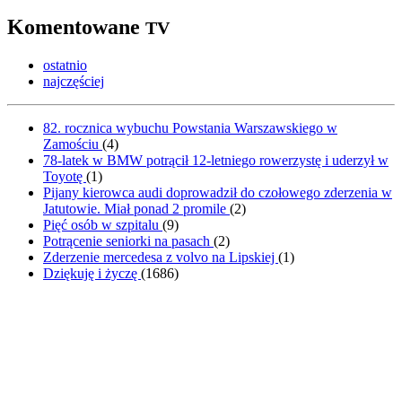
Komentowane
TV
ostatnio
najczęściej
82. rocznica wybuchu Powstania Warszawskiego w
Zamościu
(
4
)
78-latek w BMW potrącił 12-letniego rowerzystę i uderzył w
Toyotę
(
1
)
Pijany kierowca audi doprowadził do czołowego zderzenia w
Jatutowie. Miał ponad 2 promile
(
2
)
Pięć osób w szpitalu
(
9
)
Potrącenie seniorki na pasach
(
2
)
Zderzenie mercedesa z volvo na Lipskiej
(
1
)
Dziękuję i życzę
(
1686
)