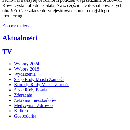
zachował należytej ostrożności podczas wyprzedzania osobówki.
Rowerzysta trafił do szpitala. Na szczęście nie doznał poważnych
obrażeń. Całe zdarzenie zarejestrowała kamera miejskiego
monitoringu.
Zobacz materiał
Aktualności
TV
Wybory 2024
Wybory 2018
Wydarzenia
Sesje Rady Miasta Zamość
Komisje Rady Miasta Zamość
Sesje Rady Powiatu
Zdarzenia
Zebrania mieszkańców
Medycyna i Zdrowie
Kultura
Gospodarka