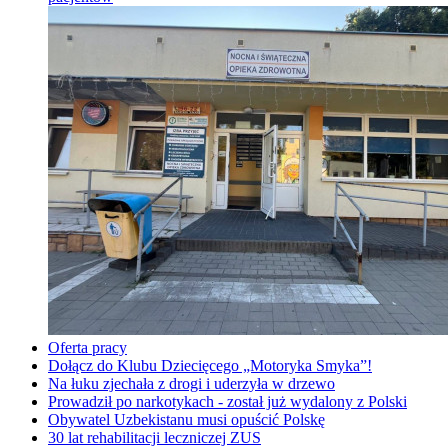
Oferta pracy
Dołącz do Klubu Dziecięcego „Motoryka Smyka”!
Na łuku zjechała z drogi i uderzyła w drzewo
Prowadził po narkotykach - został już wydalony z Polski
Obywatel Uzbekistanu musi opuścić Polskę
30 lat rehabilitacji leczniczej ZUS