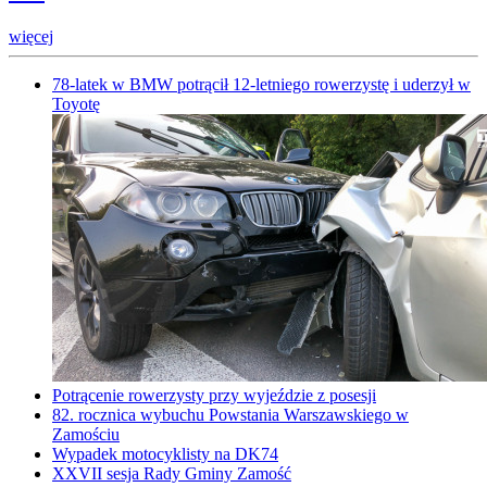
więcej
78-latek w BMW potrącił 12-letniego rowerzystę i uderzył w
Toyotę
Potrącenie rowerzysty przy wyjeździe z posesji
82. rocznica wybuchu Powstania Warszawskiego w
Zamościu
Wypadek motocyklisty na DK74
XXVII sesja Rady Gminy Zamość