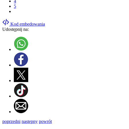
4
5
Kod embedowania
Udostępnij na:
poprzedni
następny
powrót