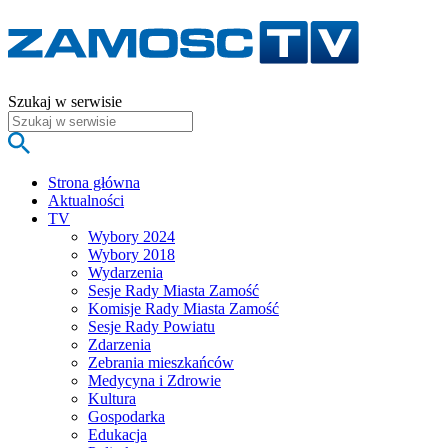
Szukaj w serwisie
Strona główna
Aktualności
TV
Wybory 2024
Wybory 2018
Wydarzenia
Sesje Rady Miasta Zamość
Komisje Rady Miasta Zamość
Sesje Rady Powiatu
Zdarzenia
Zebrania mieszkańców
Medycyna i Zdrowie
Kultura
Gospodarka
Edukacja