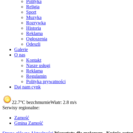
Polityka
Religia
Sport
Muzyka
Rozrywka
Historia
Reklama
Ogłoszenia
Odeszli
Galerie
O nas
Kontakt
Nasze usługi
Reklama
Regulamin
Polityka prywatności
Daj nam cynk
22.7°C
bezchmurnie
Wiatr:
2.8 m/s
Serwisy regionalne:
Zamość
Gmina Zamość