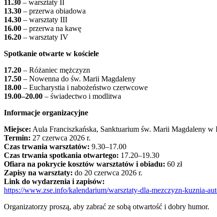
11.30
– warsztaty II
13.30
– przerwa obiadowa
14.30
– warsztaty III
16.00
– przerwa na kawę
16.20
– warsztaty IV
Spotkanie otwarte w kościele
17.20
– Różaniec mężczyzn
17.50
– Nowenna do św. Marii Magdaleny
18.00
– Eucharystia i nabożeństwo czerwcowe
19.00–20.00
– świadectwo i modlitwa
Informacje organizacyjne
Miejsce:
Aula Franciszkańska, Sanktuarium św. Marii Magdaleny w B
Termin:
27 czerwca 2026 r.
Czas trwania warsztatów:
9.30–17.00
Czas trwania spotkania otwartego:
17.20–19.30
Ofiara na pokrycie kosztów warsztatów i obiadu:
60 zł
Zapisy na warsztaty:
do 20 czerwca 2026 r.
Link do wydarzenia i zapisów:
https://www.zse.info/kalendarium/warsztaty-dla-mezczyzn-kuznia-aut
Organizatorzy proszą, aby zabrać ze sobą otwartość i dobry humor.