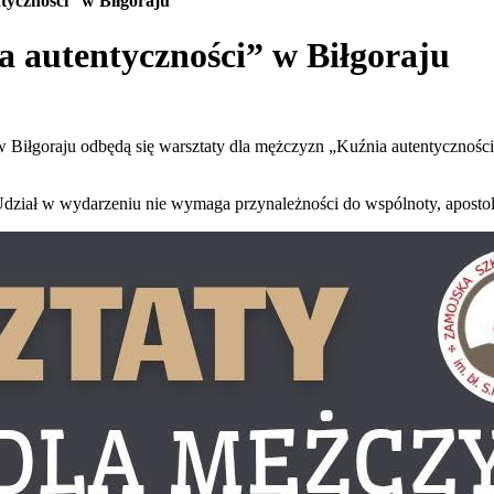
tyczności” w Biłgoraju
 autentyczności” w Biłgoraju
 Biłgoraju odbędą się warsztaty dla mężczyzn „Kuźnia autentyczności
Udział w wydarzeniu nie wymaga przynależności do wspólnoty, apostol