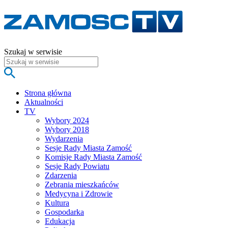
Szukaj w serwisie
Strona główna
Aktualności
TV
Wybory 2024
Wybory 2018
Wydarzenia
Sesje Rady Miasta Zamość
Komisje Rady Miasta Zamość
Sesje Rady Powiatu
Zdarzenia
Zebrania mieszkańców
Medycyna i Zdrowie
Kultura
Gospodarka
Edukacja