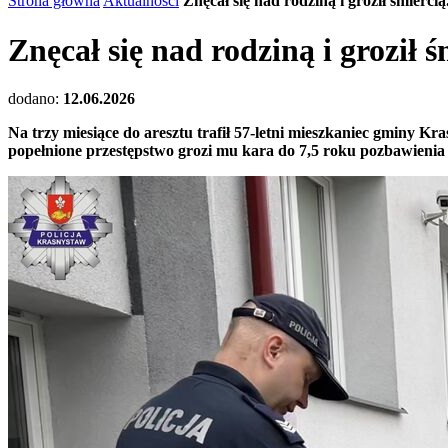
Strona główna
Aktualności
Znęcał się nad rodziną i groził śmiercią
Znęcał się nad rodziną i groził ś
dodano:
12.06.2026
Na trzy miesiące do aresztu trafił 57-letni mieszkaniec gminy K
popełnione przestępstwo grozi mu kara do 7,5 roku pozbawienia 