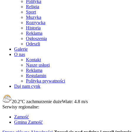
Polityka
Religia
Sport
Muzyka
Rozrywka
Historia
Reklama
Ogłoszenia
Odeszli
Galerie
O nas
Kontakt
Nasze usługi
Reklama
Regulamin
Polityka prywatności
Daj nam cynk
20.2°C
zachmurzenie duże
Wiatr:
4.8 m/s
Serwisy regionalne:
Zamość
Gmina Zamość