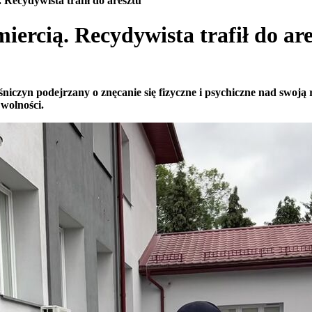
. Recydywista trafił do aresztu
miercią. Recydywista trafił do ar
raśniczyn podejrzany o znęcanie się fizyczne i psychiczne nad swo
wolności.