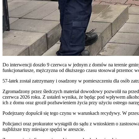
Do interwencji doszło 9 czerwca w jednym z domów na terenie gminy
funkcjonariusze, mężczyzna od dłuższego czasu stosował przemoc w
57-latek został zatrzymany i osadzony w pomieszczeniu dla osób zat
Zgromadzony przez śledczych materiał dowodowy pozwolił na przedst
czerwca 2026 roku. Z ustaleń wynika, że będąc pod wpływem alko
ich z domu oraz groził pozbawieniem życia przy użyciu ostrego narz
Podejrzany dopuścił się tego czynu w warunkach recydywy. W przesz
Policjanci oraz prokurator wystąpili do sądu z wnioskiem o zastos
najbliższe trzy miesiące spędzi w areszcie.