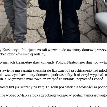
 Kraśniczyn. Policjanci zostali wezwani do awantury domowej wszczęt
obec członków swojej rodziny.
rzymanych krasnostawskiej komendy Policji. Następnego dnia, po wytrze
awienie mu zarzutu znęcania się fizycznego i psychicznego nad młods
holu wszczynał awantury domowe, podczas których niszczył wyposaż
ędzia. Mężczyzna miał również szarpać za ubrania, popychać i kopać.
łości był już skazany na karę 1,5 roku pozbawienia wolności za podo
owanie wobec 57-latka środka zapobiegawczego w postaci tymczasowego