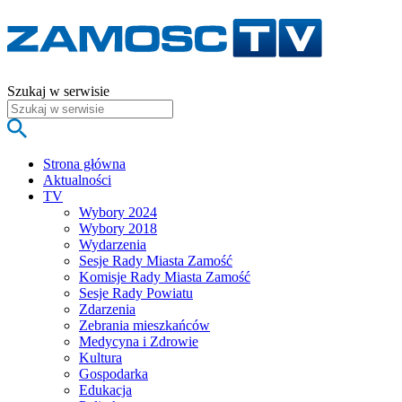
Szukaj w serwisie
Strona główna
Aktualności
TV
Wybory 2024
Wybory 2018
Wydarzenia
Sesje Rady Miasta Zamość
Komisje Rady Miasta Zamość
Sesje Rady Powiatu
Zdarzenia
Zebrania mieszkańców
Medycyna i Zdrowie
Kultura
Gospodarka
Edukacja