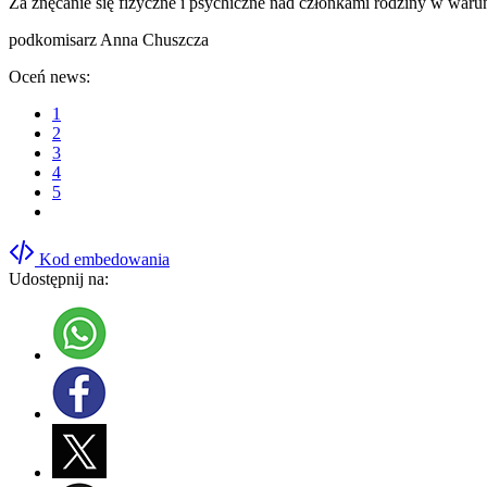
Za znęcanie się fizyczne i psychiczne nad członkami rodziny w war
podkomisarz Anna Chuszcza
Oceń news:
1
2
3
4
5
Kod embedowania
Udostępnij na: