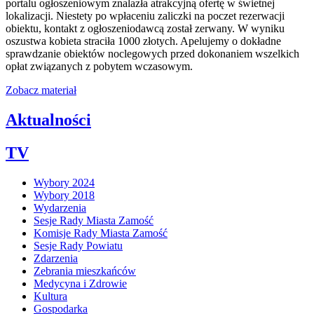
portalu ogłoszeniowym znalazła atrakcyjną ofertę w świetnej
lokalizacji. Niestety po wpłaceniu zaliczki na poczet rezerwacji
obiektu, kontakt z ogłoszeniodawcą został zerwany. W wyniku
oszustwa kobieta straciła 1000 złotych. Apelujemy o dokładne
sprawdzanie obiektów noclegowych przed dokonaniem wszelkich
opłat związanych z pobytem wczasowym.
Zobacz materiał
Aktualności
TV
Wybory 2024
Wybory 2018
Wydarzenia
Sesje Rady Miasta Zamość
Komisje Rady Miasta Zamość
Sesje Rady Powiatu
Zdarzenia
Zebrania mieszkańców
Medycyna i Zdrowie
Kultura
Gospodarka