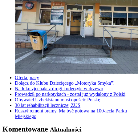
Oferta pracy
Dołącz do Klubu Dziecięcego „Motoryka Smyka”!
Na łuku zjechała z drogi i uderzyła w drzewo
Prowadził po narkotykach - został już wydalony z Polski
Obywatel Uzbekistanu musi opuścić Polskę
30 lat rehabilitacji leczniczej ZUS
Ruszył remont bramy. Ma być gotowa na 100-lecia Parku
Miejskiego
Komentowane
Aktualności