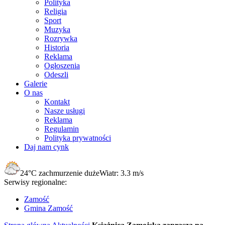
Polityka
Religia
Sport
Muzyka
Rozrywka
Historia
Reklama
Ogłoszenia
Odeszli
Galerie
O nas
Kontakt
Nasze usługi
Reklama
Regulamin
Polityka prywatności
Daj nam cynk
24°C
zachmurzenie duże
Wiatr:
3.3 m/s
Serwisy regionalne:
Zamość
Gmina Zamość