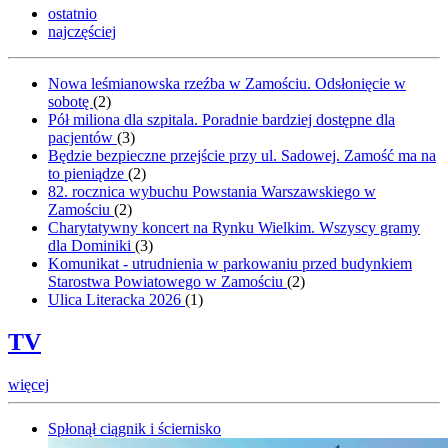
ostatnio
najczęściej
Nowa leśmianowska rzeźba w Zamościu. Odsłonięcie w
sobotę
(
2
)
Pół miliona dla szpitala. Poradnie bardziej dostępne dla
pacjentów
(
3
)
Będzie bezpieczne przejście przy ul. Sadowej. Zamość ma na
to pieniądze
(
2
)
82. rocznica wybuchu Powstania Warszawskiego w
Zamościu
(
2
)
Charytatywny koncert na Rynku Wielkim. Wszyscy gramy
dla Dominiki
(
3
)
Komunikat - utrudnienia w parkowaniu przed budynkiem
Starostwa Powiatowego w Zamościu
(
2
)
Ulica Literacka 2026
(
1
)
TV
więcej
Spłonął ciągnik i ściernisko