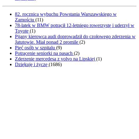
82. rocznica wybuchu Powstania Warszawskiego w
Zamościu
(
11
)
78-latek w BMW potrącił 12-letniego rowerzystę i uderzył w
Toyotę
(
1
)
Pijany kierowca audi doprowadził do czołowego zderzenia w
Jatutowie. Miał ponad 2 promile
(
2
)
Pięć osób w szpitalu
(
9
)
Potrącenie seniorki na pasach
(
2
)
Zderzenie mercedesa z volvo na Lipskiej
(
1
)
Dziękuję i życzę
(
1686
)