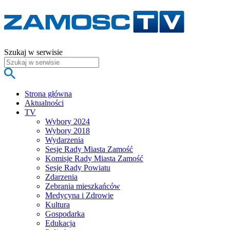
Szukaj w serwisie
Strona główna
Aktualności
TV
Wybory 2024
Wybory 2018
Wydarzenia
Sesje Rady Miasta Zamość
Komisje Rady Miasta Zamość
Sesje Rady Powiatu
Zdarzenia
Zebrania mieszkańców
Medycyna i Zdrowie
Kultura
Gospodarka
Edukacja