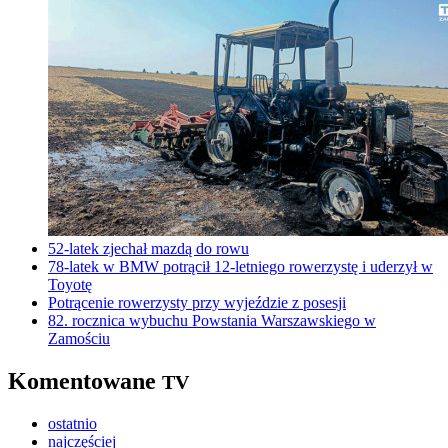
52-latek zjechał mazdą do rowu
78-latek w BMW potrącił 12-letniego rowerzystę i uderzył w
Toyotę
Potrącenie rowerzysty przy wyjeździe z posesji
82. rocznica wybuchu Powstania Warszawskiego w
Zamościu
Komentowane
TV
ostatnio
najczęściej