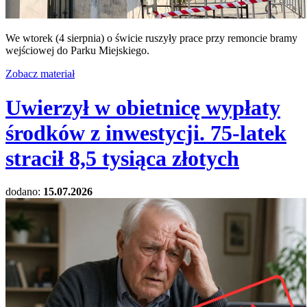
We wtorek (4 sierpnia) o świcie ruszyły prace przy remoncie bramy
wejściowej do Parku Miejskiego.
Zobacz materiał
Uwierzył w obietnicę wypłaty
środków z inwestycji. 75-latek
stracił 8,5 tysiąca złotych
dodano:
15.07.2026