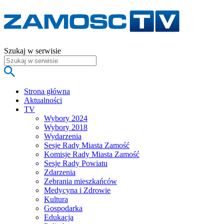
Szukaj w serwisie
Strona główna
Aktualności
TV
Wybory 2024
Wybory 2018
Wydarzenia
Sesje Rady Miasta Zamość
Komisje Rady Miasta Zamość
Sesje Rady Powiatu
Zdarzenia
Zebrania mieszkańców
Medycyna i Zdrowie
Kultura
Gospodarka
Edukacja