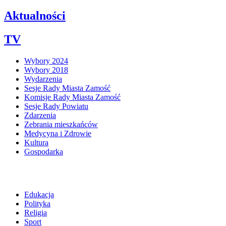
Aktualności
TV
Wybory 2024
Wybory 2018
Wydarzenia
Sesje Rady Miasta Zamość
Komisje Rady Miasta Zamość
Sesje Rady Powiatu
Zdarzenia
Zebrania mieszkańców
Medycyna i Zdrowie
Kultura
Gospodarka
Edukacja
Polityka
Religia
Sport