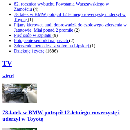
82. rocznica wybuchu Powstania Warszawskiego w
Zamościu
(
4
)
78-latek w BMW potrącił 12-letniego rowerzystę i uderzył w
Toyotę
(
1
)
Pijany kierowca audi doprowadził do czołowego zderzenia w
Jatutowie. Miał ponad 2 promile
(
2
)
Pięć osób w szpitalu
(
9
)
Potrącenie seniorki na pasach
(
2
)
Zderzenie mercedesa z volvo na Lipskiej
(
1
)
Dziękuję i życzę
(
1686
)
TV
więcej
78-latek w BMW potrącił 12-letniego rowerzystę i
uderzył w Toyotę