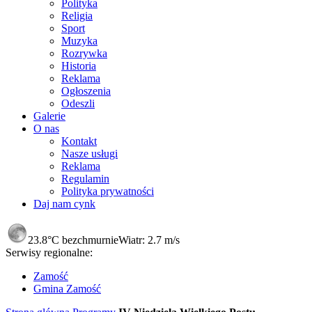
Polityka
Religia
Sport
Muzyka
Rozrywka
Historia
Reklama
Ogłoszenia
Odeszli
Galerie
O nas
Kontakt
Nasze usługi
Reklama
Regulamin
Polityka prywatności
Daj nam cynk
23.8°C
bezchmurnie
Wiatr:
2.7 m/s
Serwisy regionalne:
Zamość
Gmina Zamość