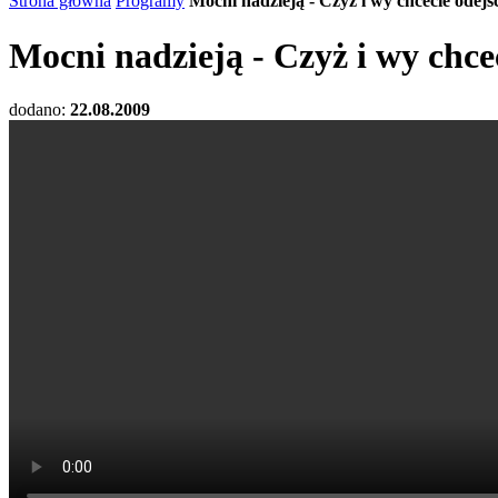
Strona główna
Programy
Mocni nadzieją - Czyż i wy chcecie odejś
Mocni nadzieją - Czyż i wy chce
dodano:
22.08.2009