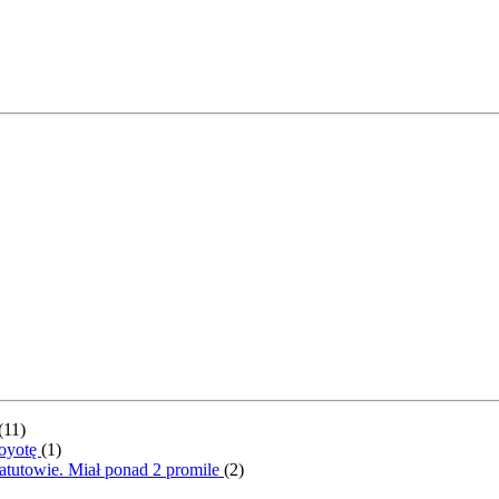
(
11
)
Toyotę
(
1
)
atutowie. Miał ponad 2 promile
(
2
)