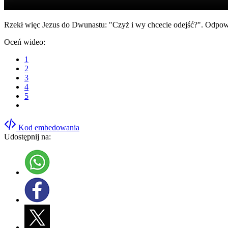
Rzekł więc Jezus do Dwunastu: "Czyż i wy chcecie odejść?". Odpow
Oceń wideo:
1
2
3
4
5
Kod embedowania
Udostępnij na: