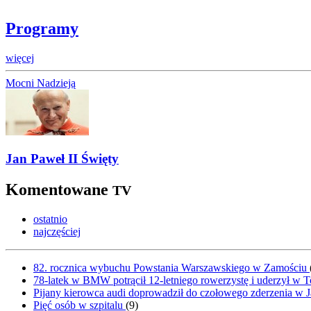
Programy
więcej
Mocni Nadzieją
Jan Paweł II Święty
Komentowane
TV
ostatnio
najczęściej
82. rocznica wybuchu Powstania Warszawskiego w Zamościu
78-latek w BMW potrącił 12-letniego rowerzystę i uderzył w 
Pijany kierowca audi doprowadził do czołowego zderzenia w J
Pięć osób w szpitalu
(
9
)