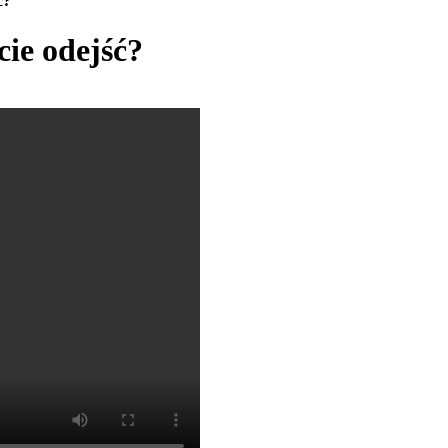
ć?
cie odejść?