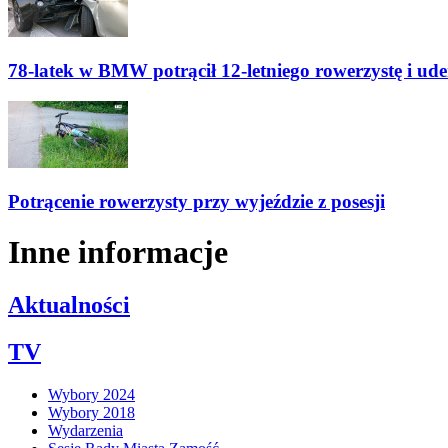
78-latek w BMW potrącił 12-letniego rowerzystę i ude
Potrącenie rowerzysty przy wyjeździe z posesji
Inne informacje
Aktualności
TV
Wybory 2024
Wybory 2018
Wydarzenia