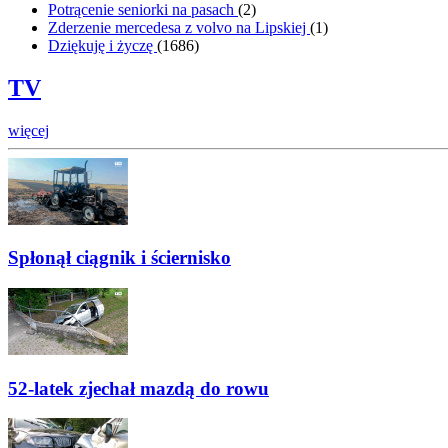
Potrącenie seniorki na pasach
(
2
)
Zderzenie mercedesa z volvo na Lipskiej
(
1
)
Dziękuję i życzę
(
1686
)
TV
więcej
Spłonął ciągnik i ściernisko
52-latek zjechał mazdą do rowu