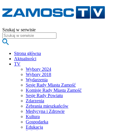
Szukaj w serwisie
Strona główna
Aktualności
TV
Wybory 2024
Wybory 2018
Wydarzenia
Sesje Rady Miasta Zamość
Komisje Rady Miasta Zamość
Sesje Rady Powiatu
Zdarzenia
Zebrania mieszkańców
Medycyna i Zdrowie
Kultura
Gospodarka
Edukacja