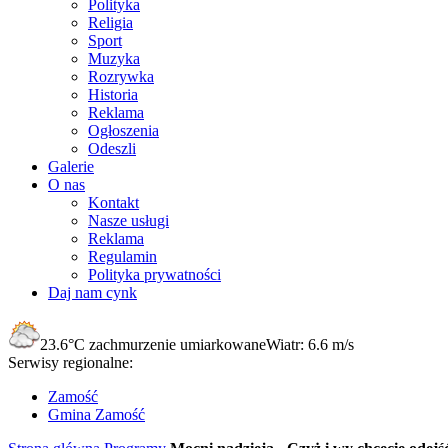
Polityka
Religia
Sport
Muzyka
Rozrywka
Historia
Reklama
Ogłoszenia
Odeszli
Galerie
O nas
Kontakt
Nasze usługi
Reklama
Regulamin
Polityka prywatności
Daj nam cynk
23.6°C
zachmurzenie umiarkowane
Wiatr:
6.6 m/s
Serwisy regionalne:
Zamość
Gmina Zamość