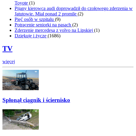
Toyotę
(
1
)
Pijany kierowca audi doprowadził do czołowego zderzenia w
Jatutowie. Miał ponad 2 promile
(
2
)
Pięć osób w szpitalu
(
9
)
Potrącenie seniorki na pasach
(
2
)
Zderzenie mercedesa z volvo na Lipskiej
(
1
)
Dziękuję i życzę
(
1686
)
TV
więcej
Spłonął ciągnik i ściernisko