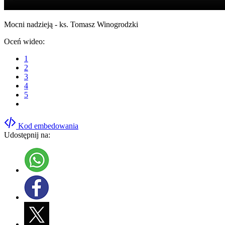
Mocni nadzieją - ks. Tomasz Winogrodzki
Oceń wideo:
1
2
3
4
5
Kod embedowania
Udostępnij na: