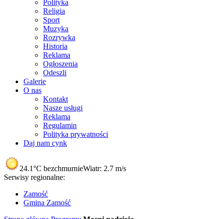
Polityka
Religia
Sport
Muzyka
Rozrywka
Historia
Reklama
Ogłoszenia
Odeszli
Galerie
O nas
Kontakt
Nasze usługi
Reklama
Regulamin
Polityka prywatności
Daj nam cynk
24.1°C
bezchmurnie
Wiatr:
2.7 m/s
Serwisy regionalne:
Zamość
Gmina Zamość