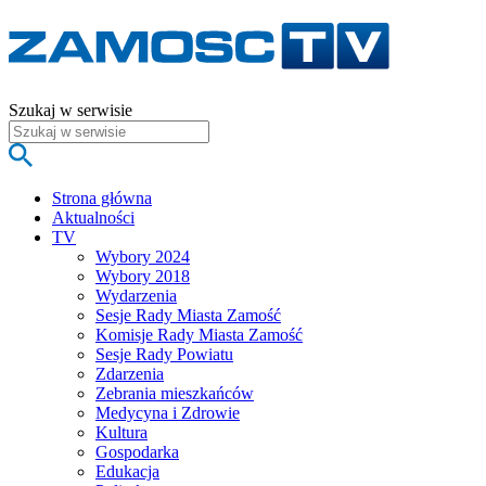
Szukaj w serwisie
Strona główna
Aktualności
TV
Wybory 2024
Wybory 2018
Wydarzenia
Sesje Rady Miasta Zamość
Komisje Rady Miasta Zamość
Sesje Rady Powiatu
Zdarzenia
Zebrania mieszkańców
Medycyna i Zdrowie
Kultura
Gospodarka
Edukacja