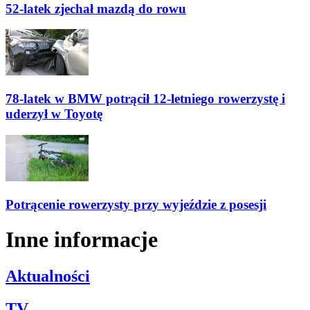
52-latek zjechał mazdą do rowu
78-latek w BMW potrącił 12-letniego rowerzystę i
uderzył w Toyotę
Potrącenie rowerzysty przy wyjeździe z posesji
Inne informacje
Aktualności
TV