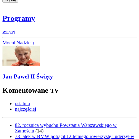
Programy
więcej
Mocni Nadzieją
Jan Paweł II Święty
Komentowane
TV
ostatnio
najczęściej
82. rocznica wybuchu Powstania Warszawskiego w
Zamościu
(
14
)
78-latek w BMW potrącił 12-letniego rowerzystę i uderzył w