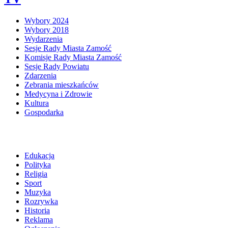
Wybory 2024
Wybory 2018
Wydarzenia
Sesje Rady Miasta Zamość
Komisje Rady Miasta Zamość
Sesje Rady Powiatu
Zdarzenia
Zebrania mieszkańców
Medycyna i Zdrowie
Kultura
Gospodarka
Edukacja
Polityka
Religia
Sport
Muzyka
Rozrywka
Historia
Reklama