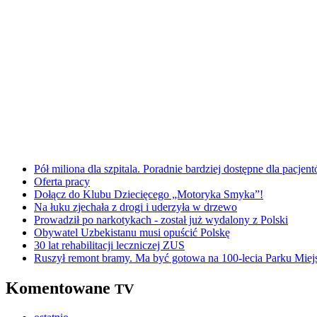
Pół miliona dla szpitala. Poradnie bardziej dostępne dla pacje
Oferta pracy
Dołącz do Klubu Dziecięcego „Motoryka Smyka”!
Na łuku zjechała z drogi i uderzyła w drzewo
Prowadził po narkotykach - został już wydalony z Polski
Obywatel Uzbekistanu musi opuścić Polskę
30 lat rehabilitacji leczniczej ZUS
Ruszył remont bramy. Ma być gotowa na 100-lecia Parku Miej
Komentowane
TV