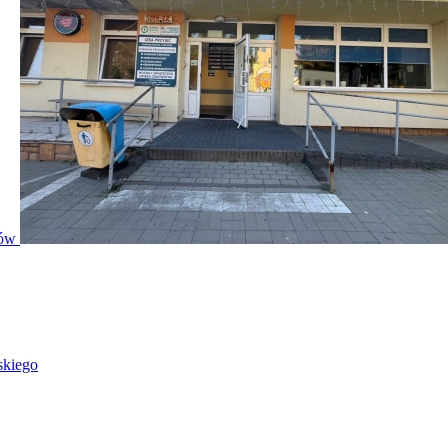
ntów
skiego