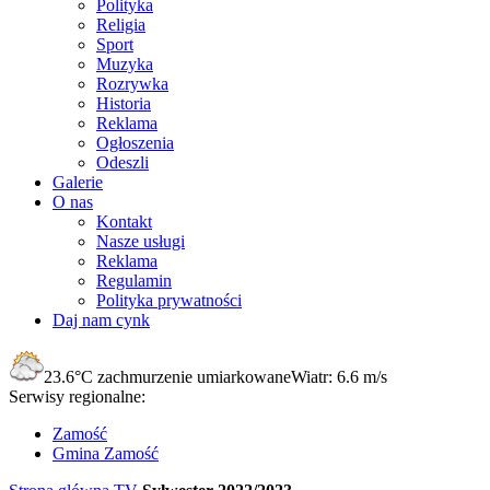
Polityka
Religia
Sport
Muzyka
Rozrywka
Historia
Reklama
Ogłoszenia
Odeszli
Galerie
O nas
Kontakt
Nasze usługi
Reklama
Regulamin
Polityka prywatności
Daj nam cynk
23.6°C
zachmurzenie umiarkowane
Wiatr:
6.6 m/s
Serwisy regionalne:
Zamość
Gmina Zamość