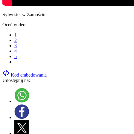
Sylwester w Zamościu.
Oceń wideo:
1
2
3
4
5
Kod embedowania
Udostępnij na: