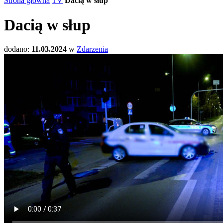
Strona główna
TV
Dacią w słup
Dacią w słup
dodano:
11.03.2024
w
Zdarzenia