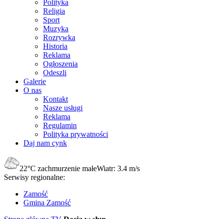
Polityka
Religia
Sport
Muzyka
Rozrywka
Historia
Reklama
Ogłoszenia
Odeszli
Galerie
O nas
Kontakt
Nasze usługi
Reklama
Regulamin
Polityka prywatności
Daj nam cynk
22°C
zachmurzenie małe
Wiatr:
3.4 m/s
Serwisy regionalne:
Zamość
Gmina Zamość