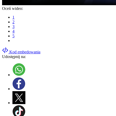
Oceń wideo:
1
2
3
4
5
Kod embedowania
Udostępnij na: