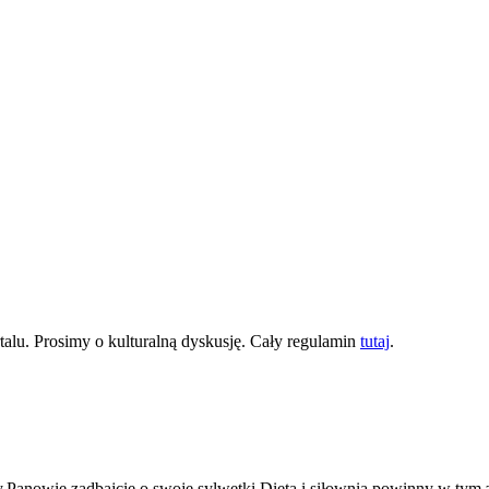
lu. Prosimy o kulturalną dyskusję. Cały regulamin
tutaj
.
ty.Panowie zadbajcie o swoje sylwetki.Dieta i siłownia powinny w ty