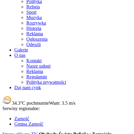
Polityka
Religia
Sport
Muzyka
Rozrywka
Historia
Reklama
Ogłoszenia
Odeszli
Galerie
O nas
Kontakt
Nasze usługi
Reklama
Regulamin
Polityka prywatności
Daj nam cynk
34.3°C
pochmurnie
Wiatr:
3.5 m/s
Serwisy regionalne:
Zamość
Gmina Zamość