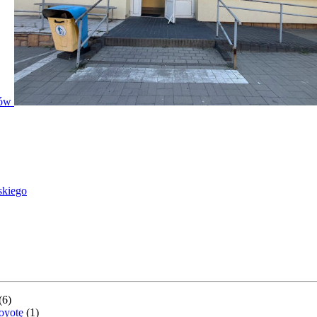
ntów
skiego
(
6
)
Toyotę
(
1
)