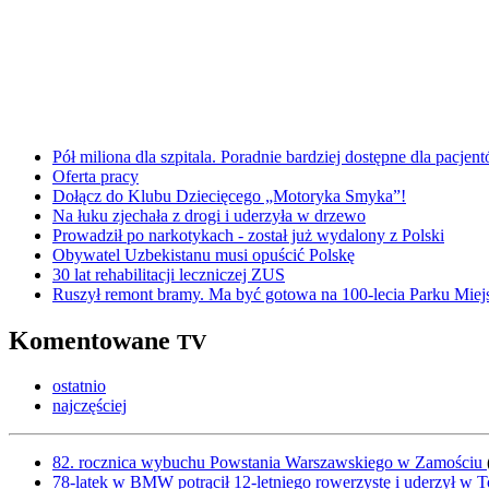
Pół miliona dla szpitala. Poradnie bardziej dostępne dla pacje
Oferta pracy
Dołącz do Klubu Dziecięcego „Motoryka Smyka”!
Na łuku zjechała z drogi i uderzyła w drzewo
Prowadził po narkotykach - został już wydalony z Polski
Obywatel Uzbekistanu musi opuścić Polskę
30 lat rehabilitacji leczniczej ZUS
Ruszył remont bramy. Ma być gotowa na 100-lecia Parku Miej
Komentowane
TV
ostatnio
najczęściej
82. rocznica wybuchu Powstania Warszawskiego w Zamościu
78-latek w BMW potrącił 12-letniego rowerzystę i uderzył w 