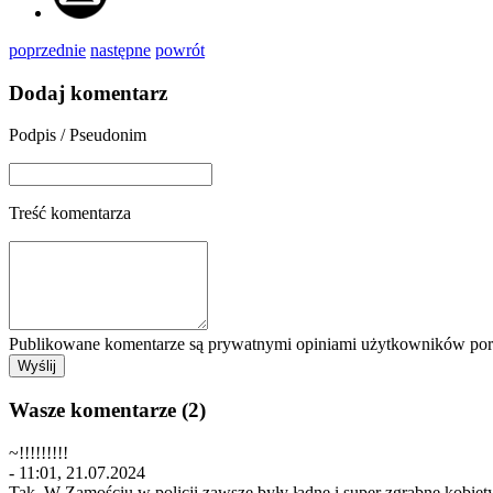
poprzednie
następne
powrót
Dodaj komentarz
Podpis / Pseudonim
Treść komentarza
Publikowane komentarze są prywatnymi opiniami użytkowników porta
Wasze komentarze (2)
~!!!!!!!!!
- 11:01, 21.07.2024
Tak. W Zamościu w policji zawsze były ładne i super zgrabne kobie