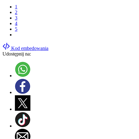
1
2
3
4
5
Kod embedowania
Udostępnij na: