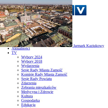
Szukaj w serwisie
Strona główna
Zorza polarna nad
Aktualności
Zamościem!
TV
Wybory 2024
Wybory 2018
Wydarzenia
Sesje Rady Miasta Zamość
Komisje Rady Miasta Zamość
Sesje Rady Powiatu
Zdarzenia
Zebrania mieszkańców
Medycyna i Zdrowie
Kultura
Gospodarka
Edukacja