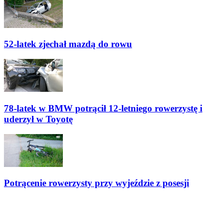
52-latek zjechał mazdą do rowu
78-latek w BMW potrącił 12-letniego rowerzystę i
uderzył w Toyotę
Potrącenie rowerzysty przy wyjeździe z posesji