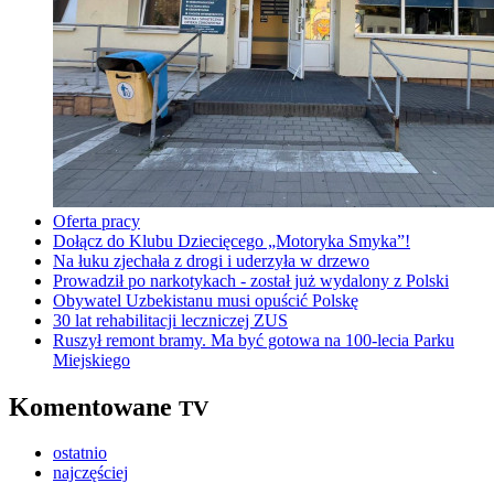
Oferta pracy
Dołącz do Klubu Dziecięcego „Motoryka Smyka”!
Na łuku zjechała z drogi i uderzyła w drzewo
Prowadził po narkotykach - został już wydalony z Polski
Obywatel Uzbekistanu musi opuścić Polskę
30 lat rehabilitacji leczniczej ZUS
Ruszył remont bramy. Ma być gotowa na 100-lecia Parku
Miejskiego
Komentowane
TV
ostatnio
najczęściej