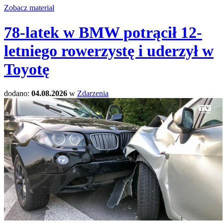
Zobacz materiał
78-latek w BMW potrącił 12-
letniego rowerzystę i uderzył w
Toyotę
dodano:
04.08.2026
w
Zdarzenia