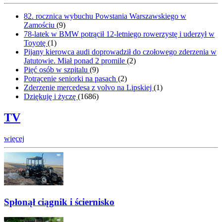
82. rocznica wybuchu Powstania Warszawskiego w
Zamościu
(
9
)
78-latek w BMW potrącił 12-letniego rowerzystę i uderzył w
Toyotę
(
1
)
Pijany kierowca audi doprowadził do czołowego zderzenia w
Jatutowie. Miał ponad 2 promile
(
2
)
Pięć osób w szpitalu
(
9
)
Potrącenie seniorki na pasach
(
2
)
Zderzenie mercedesa z volvo na Lipskiej
(
1
)
Dziękuję i życzę
(
1686
)
TV
więcej
Spłonął ciągnik i ściernisko