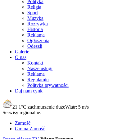
Polityka
Religia
Sport
Muzyka
Rozrywka
Historia
Reklama
Ogłoszenia
Odeszli
Galerie
O nas
Kontakt
Nasze usługi
Reklama
Regulamin
Polityka prywatności
Daj nam cynk
21.1°C
zachmurzenie duże
Wiatr:
5 m/s
Serwisy regionalne:
Zamość
Gmina Zamość