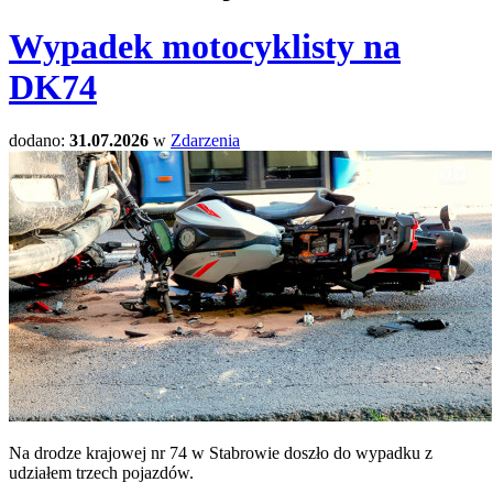
Wypadek motocyklisty na
DK74
dodano:
31.07.2026
w
Zdarzenia
Na drodze krajowej nr 74 w Stabrowie doszło do wypadku z
udziałem trzech pojazdów.