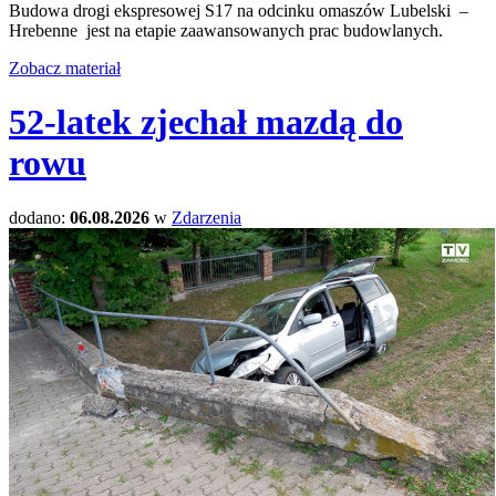
Budowa drogi ekspresowej S17 na odcinku omaszów Lubelski –
Hrebenne jest na etapie zaawansowanych prac budowlanych.
Zobacz materiał
52-latek zjechał mazdą do
rowu
dodano:
06.08.2026
w
Zdarzenia