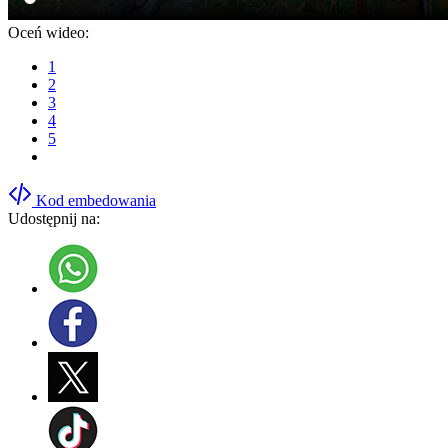
Oceń wideo:
1
2
3
4
5
Kod embedowania
Udostępnij na: