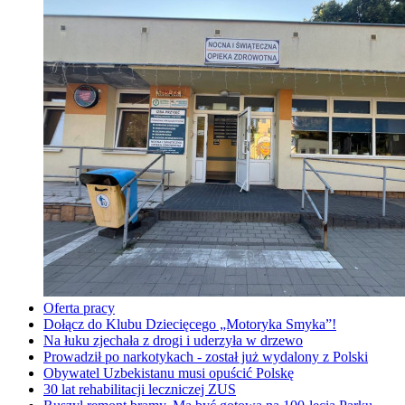
Oferta pracy
Dołącz do Klubu Dziecięcego „Motoryka Smyka”!
Na łuku zjechała z drogi i uderzyła w drzewo
Prowadził po narkotykach - został już wydalony z Polski
Obywatel Uzbekistanu musi opuścić Polskę
30 lat rehabilitacji leczniczej ZUS