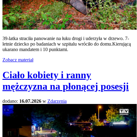
39-latka straciła panowanie na łuku drogi i uderzyła w drzewo. 7-
letnie dziecko po badaniach w szpitalu wróciło do domu.Kierującą
ukarano mandatem i 10 punktami.
Zobacz materiał
Ciało kobiety i ranny
mężczyzna na płonącej posesji
dodano:
16.07.2026
w
Zdarzenia