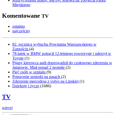
Ruszył remont bramy. Ma być gotowa na 100-lecia Parku
Miejskiego
Komentowane
TV
ostatnio
najczęściej
82. rocznica wybuchu Powstania Warszawskiego w
Zamościu
(
4
)
78-latek w BMW potrącił 12-letniego rowerzystę i uderzył w
Toyotę
(
1
)
Pijany kierowca audi doprowadził do czołowego zderzenia w
Jatutowie. Miał ponad 2 promile
(
2
)
Pięć osób w szpitalu
(
9
)
Potrącenie seniorki na pasach
(
2
)
Zderzenie mercedesa z volvo na Lipskiej
(
1
)
Dziękuję i życzę
(
1686
)
TV
więcej