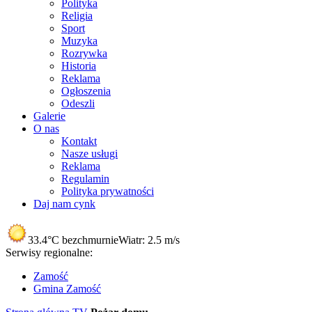
Polityka
Religia
Sport
Muzyka
Rozrywka
Historia
Reklama
Ogłoszenia
Odeszli
Galerie
O nas
Kontakt
Nasze usługi
Reklama
Regulamin
Polityka prywatności
Daj nam cynk
33.4°C
bezchmurnie
Wiatr:
2.5 m/s
Serwisy regionalne:
Zamość
Gmina Zamość