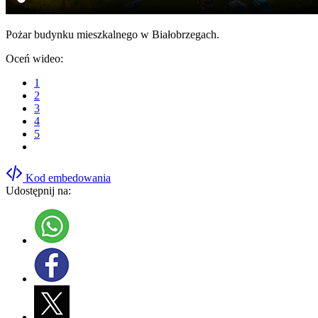
Pożar budynku mieszkalnego w Białobrzegach.
Oceń wideo:
1
2
3
4
5
Kod embedowania
Udostępnij na: