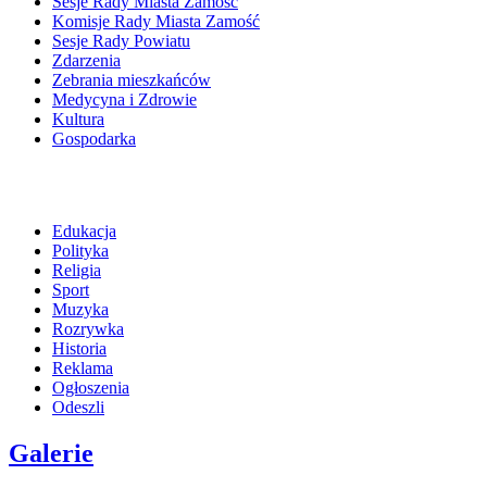
Sesje Rady Miasta Zamość
Komisje Rady Miasta Zamość
Sesje Rady Powiatu
Zdarzenia
Zebrania mieszkańców
Medycyna i Zdrowie
Kultura
Gospodarka
Edukacja
Polityka
Religia
Sport
Muzyka
Rozrywka
Historia
Reklama
Ogłoszenia
Odeszli
Galerie