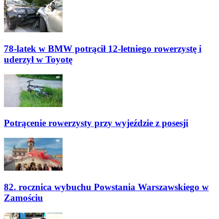
78-latek w BMW potrącił 12-letniego rowerzystę i
uderzył w Toyotę
Potrącenie rowerzysty przy wyjeździe z posesji
82. rocznica wybuchu Powstania Warszawskiego w
Zamościu