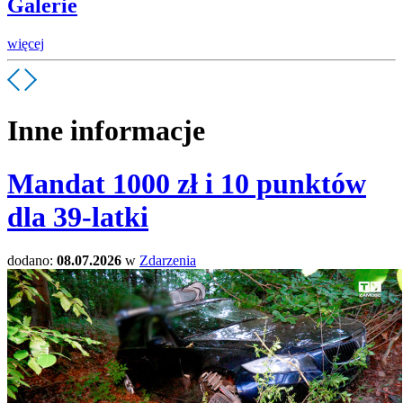
Galerie
więcej
Inne informacje
Mandat 1000 zł i 10 punktów
dla 39-latki
dodano:
08.07.2026
w
Zdarzenia