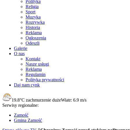
Polityka
Religia
Sport
Muzyka
Rozrywka
Historia
Reklama
Ogłoszenia
Odeszli
Galerie
O nas
Kontakt
Nasze usługi
Reklama
Regulamin
Polityka prywatności
Daj nam cynk
19.8°C
zachmurzenie duże
Wiatr:
6.9 m/s
Serwisy regionalne:
Zamość
Gmina Zamość