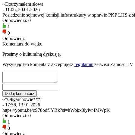
~Dotrzymałem słowa
- 11:06, 20.01.2026
Posiedzenie sejmowej komisji infrastruktury w sprawie PKP LHS z s
Odpowiedzi: 0
1
0
Odpowiedz
Komentarz do wątku
Prosimy o kulturalną dyskusję.
Wysyłając ten komentarz akceptujesz
regulamin
serwisu Zamosc.TV
~"Oligarchowie***"
- 17:56, 13.01.2026
https://youtu.be/cS78odfJYRk?si=hWokx3lylvr4MWpK
Odpowiedzi: 0
1
0
Odpowiedz