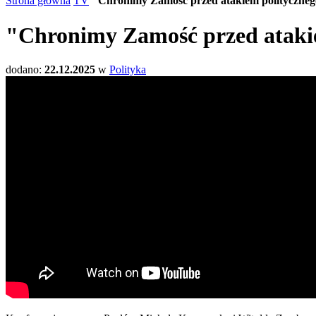
Strona główna
TV
"Chronimy Zamość przed atakiem polityczne
"Chronimy Zamość przed ataki
dodano:
22.12.2025
w
Polityka