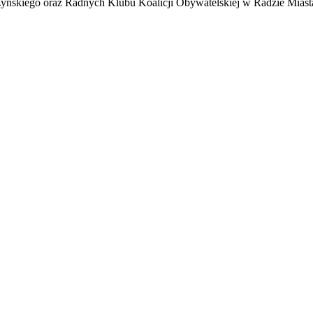
ńskiego oraz Radnych Klubu Koalicji Obywatelskiej w Radzie Miasta