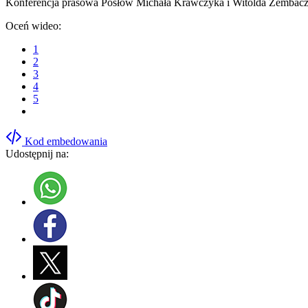
Konferencja prasowa Posłów Michała Krawczyka i Witolda Zembaczy
Oceń wideo:
1
2
3
4
5
Kod embedowania
Udostępnij na: