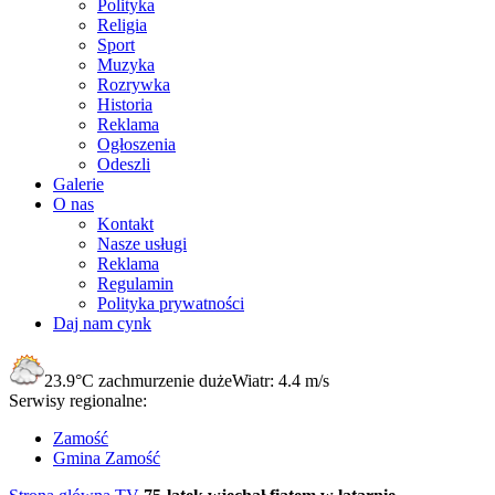
Polityka
Religia
Sport
Muzyka
Rozrywka
Historia
Reklama
Ogłoszenia
Odeszli
Galerie
O nas
Kontakt
Nasze usługi
Reklama
Regulamin
Polityka prywatności
Daj nam cynk
23.9°C
zachmurzenie duże
Wiatr:
4.4 m/s
Serwisy regionalne:
Zamość
Gmina Zamość