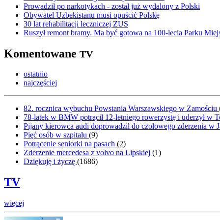
Prowadził po narkotykach - został już wydalony z Polski
Obywatel Uzbekistanu musi opuścić Polskę
30 lat rehabilitacji leczniczej ZUS
Ruszył remont bramy. Ma być gotowa na 100-lecia Parku Miej
Komentowane
TV
ostatnio
najczęściej
82. rocznica wybuchu Powstania Warszawskiego w Zamościu
78-latek w BMW potrącił 12-letniego rowerzystę i uderzył w 
Pijany kierowca audi doprowadził do czołowego zderzenia w J
Pięć osób w szpitalu
(
9
)
Potrącenie seniorki na pasach
(
2
)
Zderzenie mercedesa z volvo na Lipskiej
(
1
)
Dziękuję i życzę
(
1686
)
TV
więcej