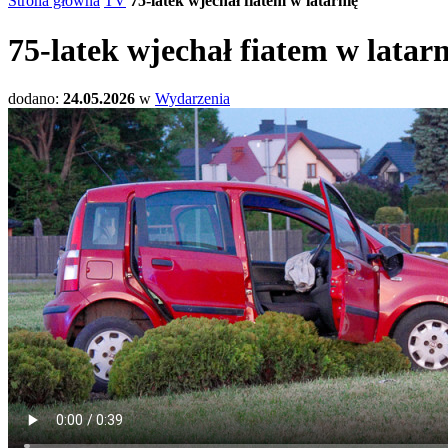
Strona główna
TV
75-latek wjechał fiatem w latarnię
75-latek wjechał fiatem w latarn
dodano:
24.05.2026
w
Wydarzenia