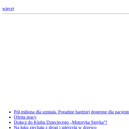
więcej
Pół miliona dla szpitala. Poradnie bardziej dostępne dla pacje
Oferta pracy
Dołącz do Klubu Dziecięcego „Motoryka Smyka”!
Na łuku zjechała z drogi i uderzyła w drzewo