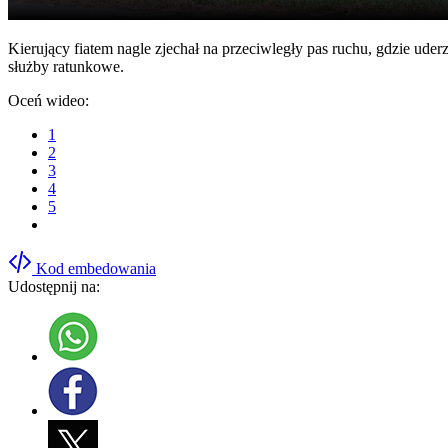
Kierujący fiatem nagle zjechał na przeciwległy pas ruchu, gdzie ude
służby ratunkowe.
Oceń wideo:
1
2
3
4
5
Kod embedowania
Udostępnij na: