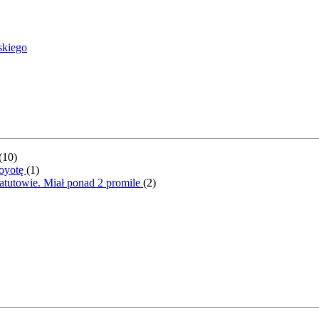
skiego
(
10
)
Toyotę
(
1
)
atutowie. Miał ponad 2 promile
(
2
)