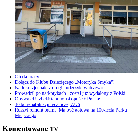
Oferta pracy
Dołącz do Klubu Dziecięcego „Motoryka Smyka”!
Na łuku zjechała z drogi i uderzyła w drzewo
Prowadził po narkotykach - został już wydalony z Polski
Obywatel Uzbekistanu musi opuścić Polskę
30 lat rehabilitacji leczniczej ZUS
Ruszył remont bramy. Ma być gotowa na 100-lecia Parku
Miejskiego
Komentowane
TV