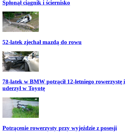
Spłonął ciągnik i ściernisko
52-latek zjechał mazdą do rowu
78-latek w BMW potrącił 12-letniego rowerzystę i
uderzył w Toyotę
Potrącenie rowerzysty przy wyjeździe z posesji