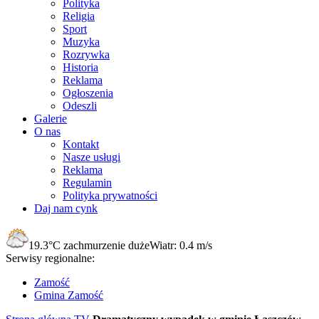
Polityka
Religia
Sport
Muzyka
Rozrywka
Historia
Reklama
Ogłoszenia
Odeszli
Galerie
O nas
Kontakt
Nasze usługi
Reklama
Regulamin
Polityka prywatności
Daj nam cynk
19.3°C
zachmurzenie duże
Wiatr:
0.4 m/s
Serwisy regionalne:
Zamość
Gmina Zamość