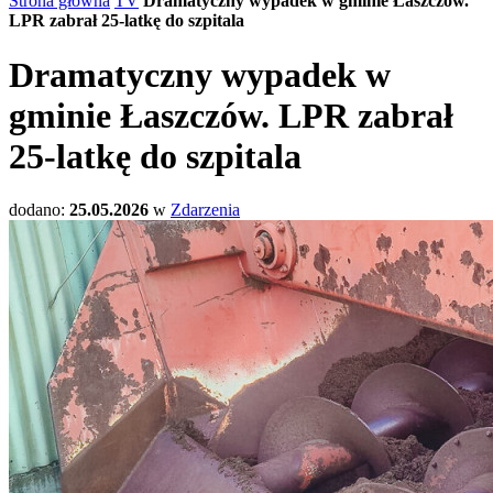
Strona główna
TV
Dramatyczny wypadek w gminie Łaszczów.
LPR zabrał 25-latkę do szpitala
Dramatyczny wypadek w
gminie Łaszczów. LPR zabrał
25-latkę do szpitala
dodano:
25.05.2026
w
Zdarzenia