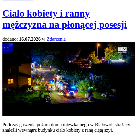
Ciało kobiety i ranny
mężczyzna na płonącej posesji
dodano:
16.07.2026
w
Zdarzenia
Podczas gaszenia pożaru domu mieszkalnego w Białowoli strażacy
znaleźli wewnątrz budynku ciało kobiety z raną ciętą szyi.