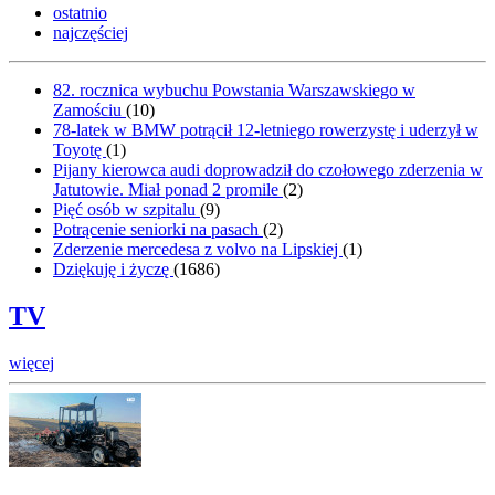
ostatnio
najczęściej
82. rocznica wybuchu Powstania Warszawskiego w
Zamościu
(
10
)
78-latek w BMW potrącił 12-letniego rowerzystę i uderzył w
Toyotę
(
1
)
Pijany kierowca audi doprowadził do czołowego zderzenia w
Jatutowie. Miał ponad 2 promile
(
2
)
Pięć osób w szpitalu
(
9
)
Potrącenie seniorki na pasach
(
2
)
Zderzenie mercedesa z volvo na Lipskiej
(
1
)
Dziękuję i życzę
(
1686
)
TV
więcej