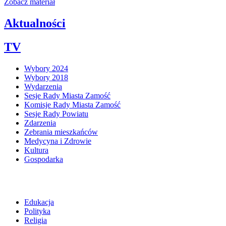
Zobacz materiał
Aktualności
TV
Wybory 2024
Wybory 2018
Wydarzenia
Sesje Rady Miasta Zamość
Komisje Rady Miasta Zamość
Sesje Rady Powiatu
Zdarzenia
Zebrania mieszkańców
Medycyna i Zdrowie
Kultura
Gospodarka
Edukacja
Polityka
Religia