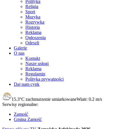
Polityka
Religia
Sport
Muzyka
Rozrywka
Historia
Reklama
Ogłoszenia
Odeszli
Galerie
O nas
Kontakt
Nasze usługi
Reklama
Regulamin
Polityka prywatności
Daj nam cynk
15.3°C
zachmurzenie umiarkowane
Wiatr:
0.2 m/s
Serwisy regionalne:
Zamość
Gmina Zamość