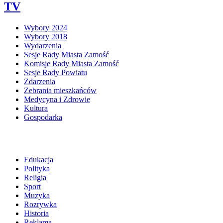
TV
Wybory 2024
Wybory 2018
Wydarzenia
Sesje Rady Miasta Zamość
Komisje Rady Miasta Zamość
Sesje Rady Powiatu
Zdarzenia
Zebrania mieszkańców
Medycyna i Zdrowie
Kultura
Gospodarka
Edukacja
Polityka
Religia
Sport
Muzyka
Rozrywka
Historia
Reklama