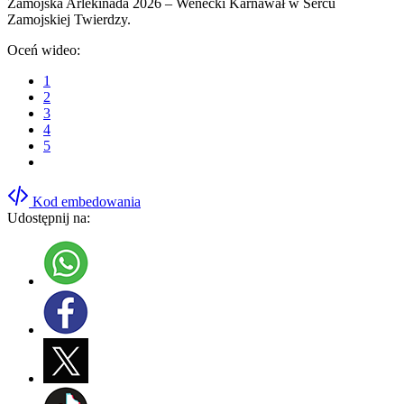
Zamojska Arlekinada 2026 – Wenecki Karnawał w Sercu
Zamojskiej Twierdzy.
Oceń wideo:
1
2
3
4
5
Kod embedowania
Udostępnij na: