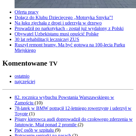
Oferta pracy
Dołącz do Klubu Dziecięcego „Motoryka Smyka”!
Na łuku zjechała z drogi i uderzyła w drzewo
Prowadził po narkotykach - został już wydalony z Polski
Obywatel Uzbekistanu musi opuścić Polskę
30 lat rehabilitacji leczniczej ZUS
Ruszył remont bramy. Ma być gotowa na 100-lecia Parku
Miejskiego
Komentowane
TV
ostatnio
najczęściej
82. rocznica wybuchu Powstania Warszawskiego w
Zamościu
(
10
)
78-latek w BMW potrącił 12-letniego rowerzystę i uderzył w
Toyotę
(
1
)
Pijany kierowca audi doprowadził do czołowego zderzenia w
Jatutowie. Miał ponad 2 promile
(
2
)
Pięć osób w szpitalu
(
9
)
Potrącenie seniorki na pasach
(
2
)