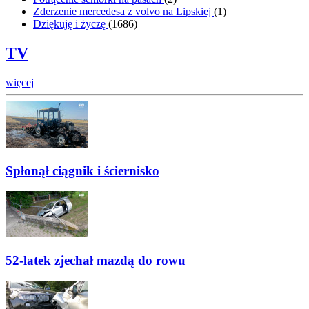
Zderzenie mercedesa z volvo na Lipskiej
(
1
)
Dziękuję i życzę
(
1686
)
TV
więcej
Spłonął ciągnik i ściernisko
52-latek zjechał mazdą do rowu