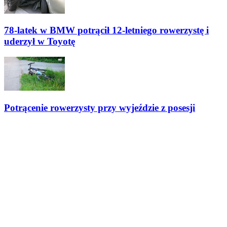
78-latek w BMW potrącił 12-letniego rowerzystę i
uderzył w Toyotę
Potrącenie rowerzysty przy wyjeździe z posesji