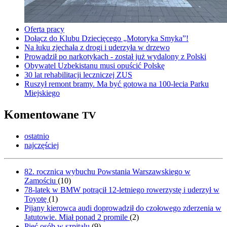
Oferta pracy
Dołącz do Klubu Dziecięcego „Motoryka Smyka”!
Na łuku zjechała z drogi i uderzyła w drzewo
Prowadził po narkotykach - został już wydalony z Polski
Obywatel Uzbekistanu musi opuścić Polskę
30 lat rehabilitacji leczniczej ZUS
Ruszył remont bramy. Ma być gotowa na 100-lecia Parku
Miejskiego
Komentowane
TV
ostatnio
najczęściej
82. rocznica wybuchu Powstania Warszawskiego w
Zamościu
(
10
)
78-latek w BMW potrącił 12-letniego rowerzystę i uderzył w
Toyotę
(
1
)
Pijany kierowca audi doprowadził do czołowego zderzenia w
Jatutowie. Miał ponad 2 promile
(
2
)
Pięć osób w szpitalu
(
9
)