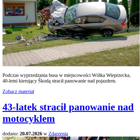
Podczas wyprzedzania busa w miejscowości Wólka Wieprzecka,
40-letni kierujący Škodą stracił panowanie nad pojazdem.
Zobacz materiał
43-latek stracił panowanie nad
motocyklem
dodano:
20.07.2026
w
Zdarzenia