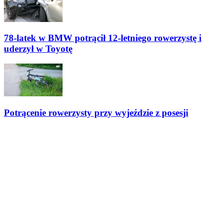
78-latek w BMW potrącił 12-letniego rowerzystę i
uderzył w Toyotę
Potrącenie rowerzysty przy wyjeździe z posesji