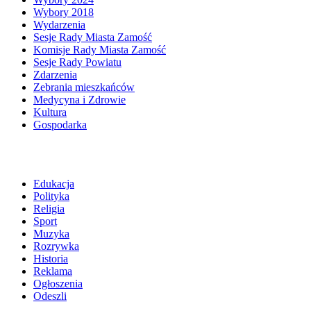
Wybory 2018
Wydarzenia
Sesje Rady Miasta Zamość
Komisje Rady Miasta Zamość
Sesje Rady Powiatu
Zdarzenia
Zebrania mieszkańców
Medycyna i Zdrowie
Kultura
Gospodarka
Edukacja
Polityka
Religia
Sport
Muzyka
Rozrywka
Historia
Reklama
Ogłoszenia
Odeszli