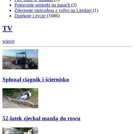
Potrącenie seniorki na pasach
(
2
)
Zderzenie mercedesa z volvo na Lipskiej
(
1
)
Dziękuję i życzę
(
1686
)
TV
więcej
Spłonął ciągnik i ściernisko
52-latek zjechał mazdą do rowu