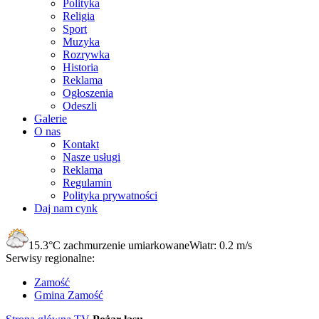
Polityka
Religia
Sport
Muzyka
Rozrywka
Historia
Reklama
Ogłoszenia
Odeszli
Galerie
O nas
Kontakt
Nasze usługi
Reklama
Regulamin
Polityka prywatności
Daj nam cynk
15.3°C
zachmurzenie umiarkowane
Wiatr:
0.2 m/s
Serwisy regionalne:
Zamość
Gmina Zamość