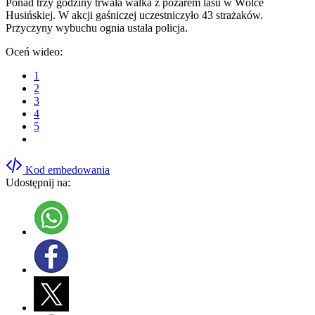
Ponad trzy godziny trwała walka z pożarem lasu w Wólce
Husińskiej. W akcji gaśniczej uczestniczyło 43 strażaków.
Przyczyny wybuchu ognia ustala policja.
Oceń wideo:
1
2
3
4
5
Kod embedowania
Udostępnij na: