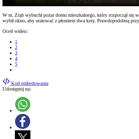
W m. Zrąb wybuchł pożar domu mieszkalnego, który rozpoczął się w p
wybił okno, aby uratować z płomieni dwa koty. Prawdopodobną prz
Oceń wideo:
1
2
3
4
5
Kod embedowania
Udostępnij na: