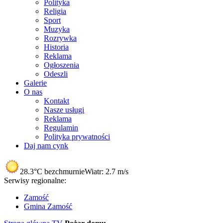
Polityka
Religia
Sport
Muzyka
Rozrywka
Historia
Reklama
Ogłoszenia
Odeszli
Galerie
O nas
Kontakt
Nasze usługi
Reklama
Regulamin
Polityka prywatności
Daj nam cynk
28.3°C
bezchmurnie
Wiatr:
2.7 m/s
Serwisy regionalne:
Zamość
Gmina Zamość