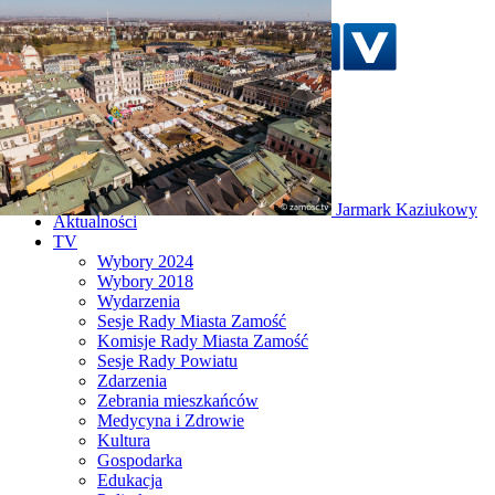
Szukaj w serwisie
Strona główna
Jarmark Kaziukowy
Aktualności
TV
Wybory 2024
Wybory 2018
Wydarzenia
Sesje Rady Miasta Zamość
Komisje Rady Miasta Zamość
Sesje Rady Powiatu
Zdarzenia
Zebrania mieszkańców
Medycyna i Zdrowie
Kultura
Gospodarka
Edukacja