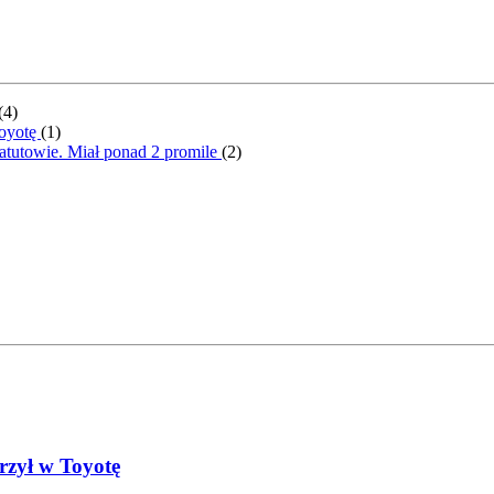
(
4
)
Toyotę
(
1
)
atutowie. Miał ponad 2 promile
(
2
)
rzył w Toyotę