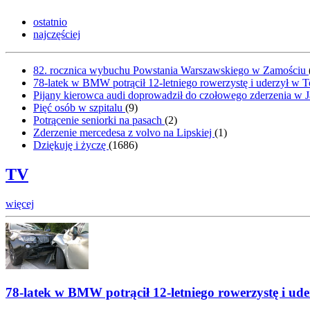
ostatnio
najczęściej
82. rocznica wybuchu Powstania Warszawskiego w Zamościu
78-latek w BMW potrącił 12-letniego rowerzystę i uderzył w 
Pijany kierowca audi doprowadził do czołowego zderzenia w J
Pięć osób w szpitalu
(
9
)
Potrącenie seniorki na pasach
(
2
)
Zderzenie mercedesa z volvo na Lipskiej
(
1
)
Dziękuję i życzę
(
1686
)
TV
więcej
78-latek w BMW potrącił 12-letniego rowerzystę i ude