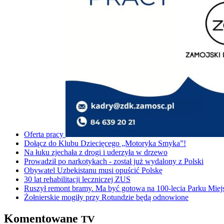
Oferta pracy
Dołącz do Klubu Dziecięcego „Motoryka Smyka”!
Na łuku zjechała z drogi i uderzyła w drzewo
Prowadził po narkotykach - został już wydalony z Polski
Obywatel Uzbekistanu musi opuścić Polskę
30 lat rehabilitacji leczniczej ZUS
Ruszył remont bramy. Ma być gotowa na 100-lecia Parku Miej
Żołnierskie mogiły przy Rotundzie będą odnowione
Komentowane
TV