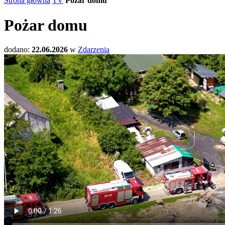
Strona główna
TV
Pożar domu
Pożar domu
dodano:
22.06.2026
w
Zdarzenia