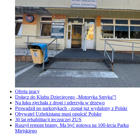
Oferta pracy
Dołącz do Klubu Dziecięcego „Motoryka Smyka”!
Na łuku zjechała z drogi i uderzyła w drzewo
Prowadził po narkotykach - został już wydalony z Polski
Obywatel Uzbekistanu musi opuścić Polskę
30 lat rehabilitacji leczniczej ZUS
Ruszył remont bramy. Ma być gotowa na 100-lecia Parku
Miejskiego