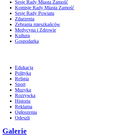
Sesje Rady Miasta Zamość
Komisje Rady Miasta Zamość
Sesje Rady Powiatu
Zdarzenia
Zebrania mieszkańców
Medycyna i Zdrowie
Kultura
Gospodarka
Edukacja
Polityka
Religia
Sport
Muzyka
Rozrywka
Historia
Reklama
Ogłoszenia
Odeszli
Galerie