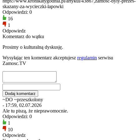
https://www.kronikatygodnia.pl/artykul/43867,zamosc-byly-prezes-
skazany-za-wycieczki-lapowki
Odpowiedzi: 0
16
1
Odpowiedz
Komentarz do wątku
Prosimy o kulturalną dyskusję.
Wysyłając ten komentarz akceptujesz
regulamin
serwisu
Zamosc.TV
~DO ~przeszkolony
- 17:59, 02.07.2026
Ale tu piszą, że nieprawomocnie.
Odpowiedzi: 0
1
10
Odpowiedz