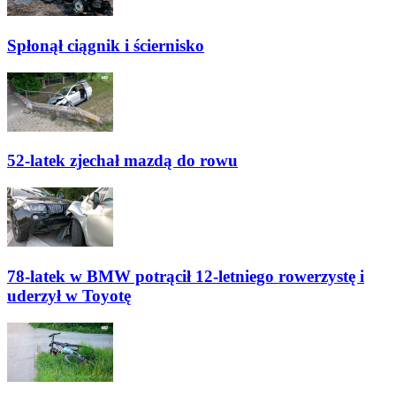
Spłonął ciągnik i ściernisko
52-latek zjechał mazdą do rowu
78-latek w BMW potrącił 12-letniego rowerzystę i
uderzył w Toyotę