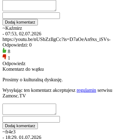
~Kaźmirz
- 07:53, 02.07.2026
https://youtu.be/nUSbZzIlgCc?is=D7aOeAn9xs_iSVs-
Odpowiedzi: 0
8
1
Odpowiedz
Komentarz do wątku
Prosimy o kulturalną dyskusję.
Wysyłając ten komentarz akceptujesz
regulamin
serwisu
Zamosc.TV
~fr4e3
- 18:29, 01.07.2026