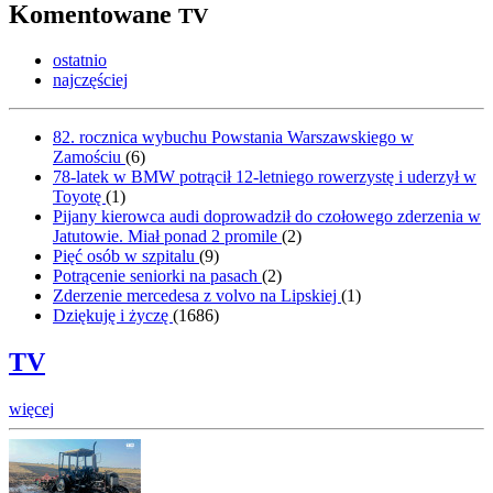
Komentowane
TV
ostatnio
najczęściej
82. rocznica wybuchu Powstania Warszawskiego w
Zamościu
(
6
)
78-latek w BMW potrącił 12-letniego rowerzystę i uderzył w
Toyotę
(
1
)
Pijany kierowca audi doprowadził do czołowego zderzenia w
Jatutowie. Miał ponad 2 promile
(
2
)
Pięć osób w szpitalu
(
9
)
Potrącenie seniorki na pasach
(
2
)
Zderzenie mercedesa z volvo na Lipskiej
(
1
)
Dziękuję i życzę
(
1686
)
TV
więcej