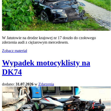
W Jatutowie na drodze krajowej nr 17 doszło do czołowego
zderzenia audi z ciężarowym mercedesem.
Zobacz materiał
Wypadek motocyklisty na
DK74
dodano:
31.07.2026
w
Zdarzenia