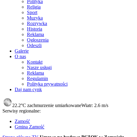
Polityka
Religia
Sport
Muzyka
Rozrywka
Historia
Reklama
Ogłoszenia
Odeszli
Galerie
O nas
Kontakt
Nasze usługi
Reklama
Regulamin
Polityka prywatności
Daj nam cynk
22.2°C
zachmurzenie umiarkowane
Wiatr:
2.6 m/s
Serwisy regionalne:
Zamość
Gmina Zamość