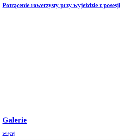
Potrącenie rowerzysty przy wyjeździe z posesji
Galerie
więcej