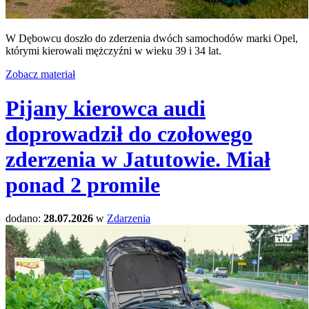
W Dębowcu doszło do zderzenia dwóch samochodów marki Opel,
którymi kierowali mężczyźni w wieku 39 i 34 lat.
Zobacz materiał
Pijany kierowca audi
doprowadził do czołowego
zderzenia w Jatutowie. Miał
ponad 2 promile
dodano:
28.07.2026
w
Zdarzenia