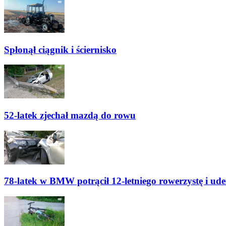
Spłonął ciągnik i ściernisko
52-latek zjechał mazdą do rowu
78-latek w BMW potrącił 12-letniego rowerzystę i ude