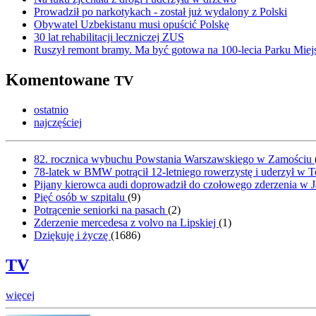
Prowadził po narkotykach - został już wydalony z Polski
Obywatel Uzbekistanu musi opuścić Polskę
30 lat rehabilitacji leczniczej ZUS
Ruszył remont bramy. Ma być gotowa na 100-lecia Parku Miej
Komentowane
TV
ostatnio
najczęściej
82. rocznica wybuchu Powstania Warszawskiego w Zamościu
78-latek w BMW potrącił 12-letniego rowerzystę i uderzył w 
Pijany kierowca audi doprowadził do czołowego zderzenia w J
Pięć osób w szpitalu
(
9
)
Potrącenie seniorki na pasach
(
2
)
Zderzenie mercedesa z volvo na Lipskiej
(
1
)
Dziękuję i życzę
(
1686
)
TV
więcej