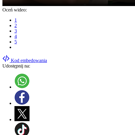
Oceń wideo:
1
2
3
4
5
Kod embedowania
Udostępnij na: