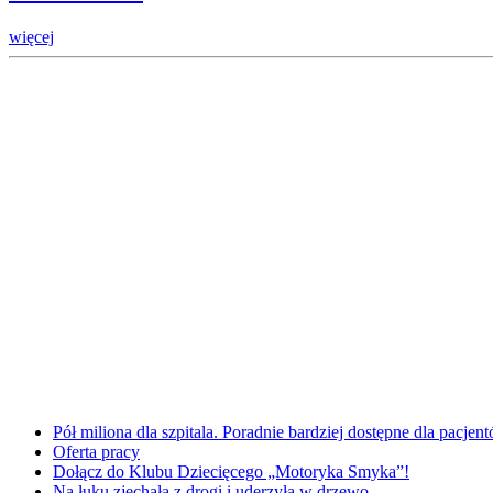
więcej
Pół miliona dla szpitala. Poradnie bardziej dostępne dla pacje
Oferta pracy
Dołącz do Klubu Dziecięcego „Motoryka Smyka”!
Na łuku zjechała z drogi i uderzyła w drzewo