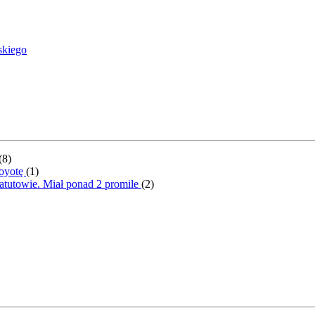
skiego
(
8
)
Toyotę
(
1
)
atutowie. Miał ponad 2 promile
(
2
)