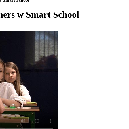
w Smart School
ners w Smart School