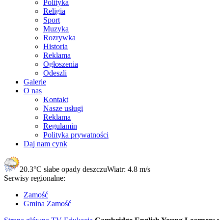
Polityka
Religia
Sport
Muzyka
Rozrywka
Historia
Reklama
Ogłoszenia
Odeszli
Galerie
O nas
Kontakt
Nasze usługi
Reklama
Regulamin
Polityka prywatności
Daj nam cynk
20.3°C
słabe opady deszczu
Wiatr:
4.8 m/s
Serwisy regionalne:
Zamość
Gmina Zamość