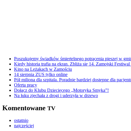
Poszukujemy świadków śmiertelnego potrącenia pieszej w g
Kiedy historia trafia na ekran. Zbliża się 14. Zamojski Festiwa
Kino na Leżakach w Zamościu
14 sierpnia ZUS tylko online
Pół miliona dla szpitala. Poradnie bardziej dostępne dla pacjen
Oferta pracy
Dołącz do Klubu Dziecięcego „Motoryka Smyka”!
Na łuku zjechała z drogi i uderzyła w drzewo
Komentowane
TV
ostatnio
najczęściej