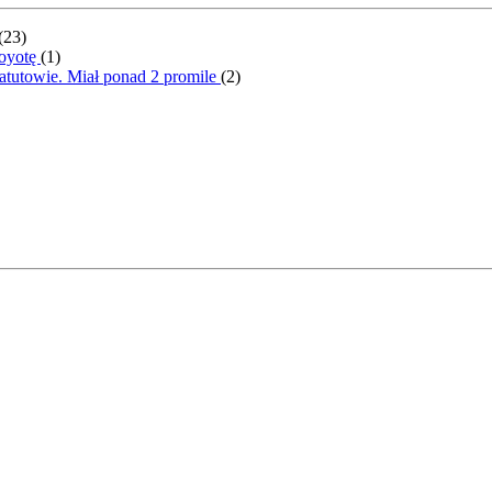
(
23
)
Toyotę
(
1
)
atutowie. Miał ponad 2 promile
(
2
)