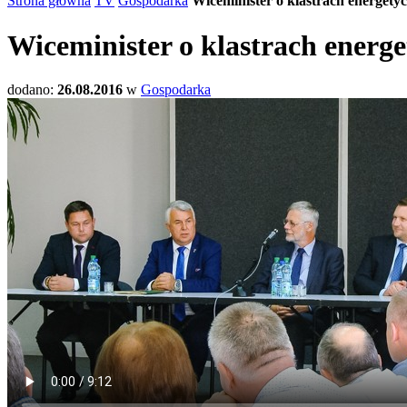
Strona główna
TV
Gospodarka
Wiceminister o klastrach energety
Wiceminister o klastrach energ
dodano:
26.08.2016
w
Gospodarka