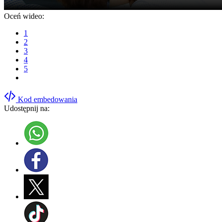
Oceń wideo:
1
2
3
4
5
Kod embedowania
Udostępnij na: