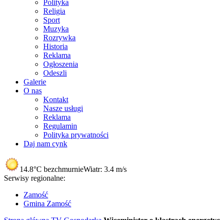
Polityka
Religia
Sport
Muzyka
Rozrywka
Historia
Reklama
Ogłoszenia
Odeszli
Galerie
O nas
Kontakt
Nasze usługi
Reklama
Regulamin
Polityka prywatności
Daj nam cynk
14.8°C
bezchmurnie
Wiatr:
3.4 m/s
Serwisy regionalne:
Zamość
Gmina Zamość