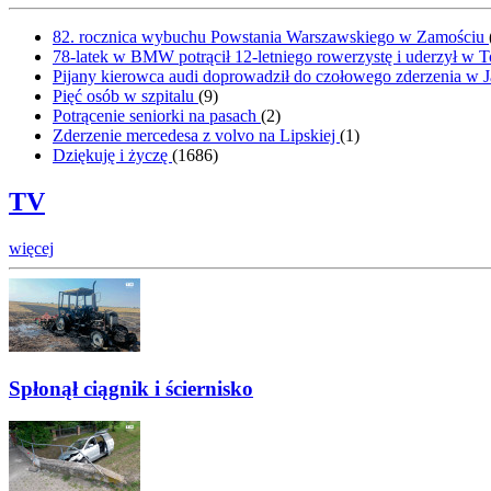
82. rocznica wybuchu Powstania Warszawskiego w Zamościu
78-latek w BMW potrącił 12-letniego rowerzystę i uderzył w 
Pijany kierowca audi doprowadził do czołowego zderzenia w J
Pięć osób w szpitalu
(
9
)
Potrącenie seniorki na pasach
(
2
)
Zderzenie mercedesa z volvo na Lipskiej
(
1
)
Dziękuję i życzę
(
1686
)
TV
więcej
Spłonął ciągnik i ściernisko