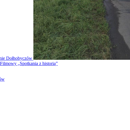
minie Dołhobyczów
l Filmowy „Spotkania z historią”
tów