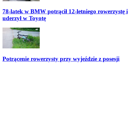
78-latek w BMW potrącił 12-letniego rowerzystę i
uderzył w Toyotę
Potrącenie rowerzysty przy wyjeździe z posesji