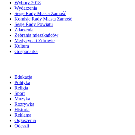
Wybory 2018
Wydarzenia
Sesje Rady Miasta Zamość
Komisje Rady Miasta Zamość
Sesje Rady Powiatu
Zdarzenia
Zebrania mieszkańców
Medycyna i Zdrowie
Kultura
Gospodarka
Edukacja
Polityka
Religia
Sport
Muzyka
Rozrywka
Historia
Reklama
Ogłoszenia
Odeszli