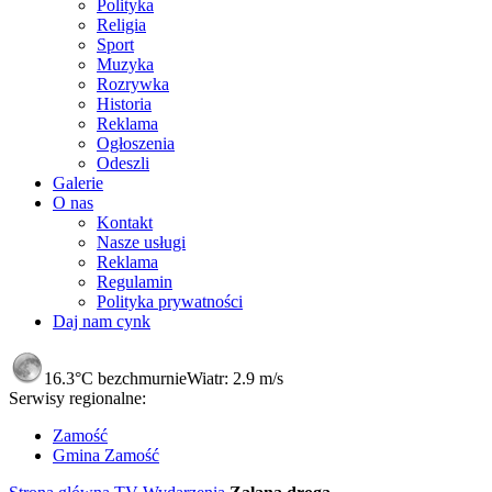
Polityka
Religia
Sport
Muzyka
Rozrywka
Historia
Reklama
Ogłoszenia
Odeszli
Galerie
O nas
Kontakt
Nasze usługi
Reklama
Regulamin
Polityka prywatności
Daj nam cynk
16.3°C
bezchmurnie
Wiatr:
2.9 m/s
Serwisy regionalne:
Zamość
Gmina Zamość