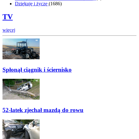
Dziękuję i życzę
(
1686
)
TV
więcej
Spłonął ciągnik i ściernisko
52-latek zjechał mazdą do rowu