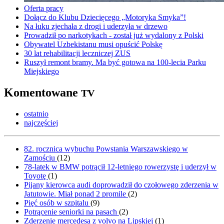
Oferta pracy
Dołącz do Klubu Dziecięcego „Motoryka Smyka”!
Na łuku zjechała z drogi i uderzyła w drzewo
Prowadził po narkotykach - został już wydalony z Polski
Obywatel Uzbekistanu musi opuścić Polskę
30 lat rehabilitacji leczniczej ZUS
Ruszył remont bramy. Ma być gotowa na 100-lecia Parku
Miejskiego
Komentowane
TV
ostatnio
najczęściej
82. rocznica wybuchu Powstania Warszawskiego w
Zamościu
(
12
)
78-latek w BMW potrącił 12-letniego rowerzystę i uderzył w
Toyotę
(
1
)
Pijany kierowca audi doprowadził do czołowego zderzenia w
Jatutowie. Miał ponad 2 promile
(
2
)
Pięć osób w szpitalu
(
9
)
Potrącenie seniorki na pasach
(
2
)
Zderzenie mercedesa z volvo na Lipskiej
(
1
)