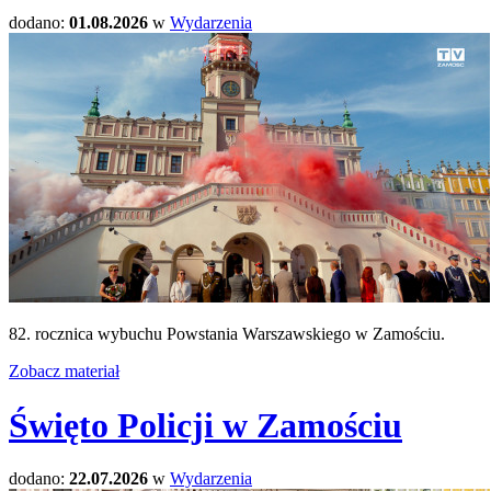
dodano:
01.08.2026
w
Wydarzenia
82. rocznica wybuchu Powstania Warszawskiego w Zamościu.
Zobacz materiał
Święto Policji w Zamościu
dodano:
22.07.2026
w
Wydarzenia