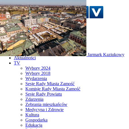
Szukaj w serwisie
Strona główna
Jarmark Kaziukowy
Aktualności
TV
Wybory 2024
Wybory 2018
Wydarzenia
Sesje Rady Miasta Zamość
Komisje Rady Miasta Zamość
Sesje Rady Powiatu
Zdarzenia
Zebrania mieszkańców
Medycyna i Zdrowie
Kultura
Gospodarka
Edukacja