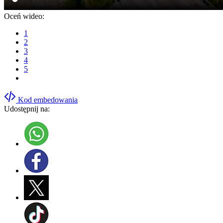
Oceń wideo:
1
2
3
4
5
Kod embedowania
Udostępnij na: