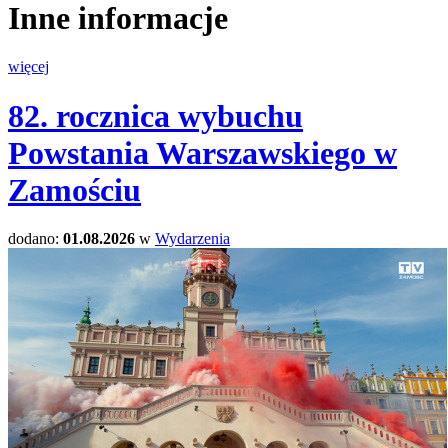
Inne informacje
więcej
82. rocznica wybuchu
Powstania Warszawskiego w
Zamościu
dodano:
01.08.2026
w
Wydarzenia