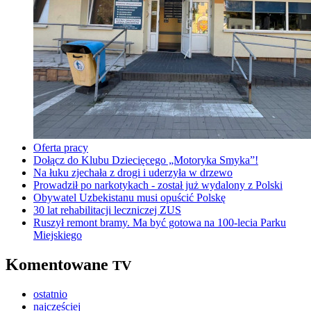
Oferta pracy
Dołącz do Klubu Dziecięcego „Motoryka Smyka”!
Na łuku zjechała z drogi i uderzyła w drzewo
Prowadził po narkotykach - został już wydalony z Polski
Obywatel Uzbekistanu musi opuścić Polskę
30 lat rehabilitacji leczniczej ZUS
Ruszył remont bramy. Ma być gotowa na 100-lecia Parku
Miejskiego
Komentowane
TV
ostatnio
najczęściej