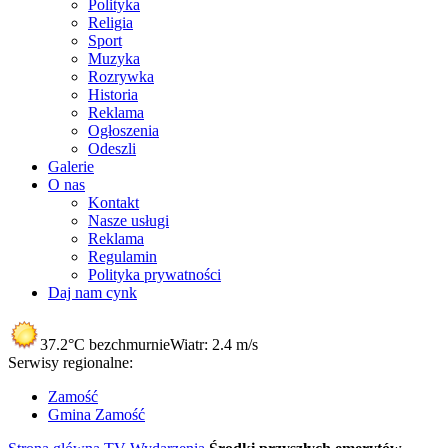
Polityka
Religia
Sport
Muzyka
Rozrywka
Historia
Reklama
Ogłoszenia
Odeszli
Galerie
O nas
Kontakt
Nasze usługi
Reklama
Regulamin
Polityka prywatności
Daj nam cynk
37.2°C
bezchmurnie
Wiatr:
2.4 m/s
Serwisy regionalne:
Zamość
Gmina Zamość