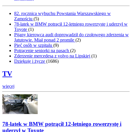
82. rocznica wybuchu Powstania Warszawskiego w
Zamościu
(
5
)
78-latek w BMW potrącił 12-letniego rowerzystę i uderzył w
Toyotę
(
1
)
Pijany kierowca audi doprowadził do czołowego zderzenia w
Jatutowie. Miał ponad 2 promile
(
2
)
Pięć osób w szpitalu
(
9
)
Potrącenie seniorki na pasach
(
2
)
Zderzenie mercedesa z volvo na Lipskiej
(
1
)
Dziękuję i życzę
(
1686
)
TV
więcej
78-latek w BMW potrącił 12-letniego rowerzystę i
uderzył w Toyotę