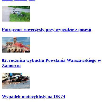
Potrącenie rowerzysty przy wyjeździe z posesji
82. rocznica wybuchu Powstania Warszawskiego w
Zamościu
Wypadek motocyklisty na DK74