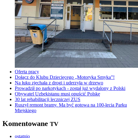
Oferta pracy
Dołącz do Klubu Dziecięcego „Motoryka Smyka”!
Na łuku zjechała z drogi i uderzyła w drzewo
Prowadził po narkotykach - został już wydalony z Polski
Obywatel Uzbekistanu musi opuścić Polskę
30 lat rehabilitacji leczniczej ZUS
Ruszył remont bramy. Ma być gotowa na 100-lecia Parku
Miejskiego
Komentowane
TV
ostatnio