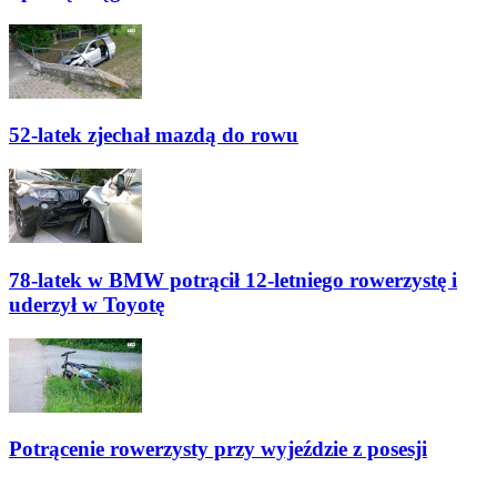
52-latek zjechał mazdą do rowu
78-latek w BMW potrącił 12-letniego rowerzystę i
uderzył w Toyotę
Potrącenie rowerzysty przy wyjeździe z posesji