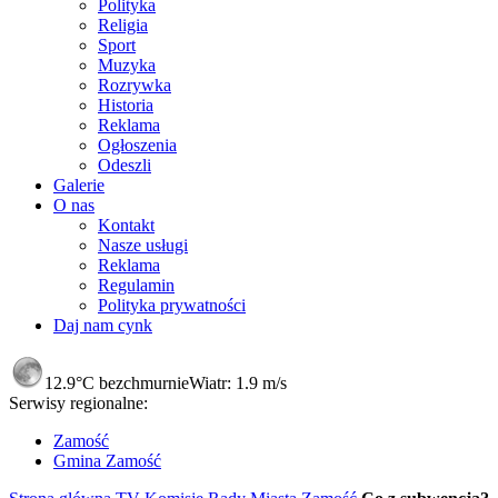
Polityka
Religia
Sport
Muzyka
Rozrywka
Historia
Reklama
Ogłoszenia
Odeszli
Galerie
O nas
Kontakt
Nasze usługi
Reklama
Regulamin
Polityka prywatności
Daj nam cynk
12.9°C
bezchmurnie
Wiatr:
1.9 m/s
Serwisy regionalne:
Zamość
Gmina Zamość