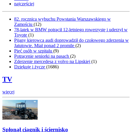
najczęściej
82. rocznica wybuchu Powstania Warszawskiego w
Zamościu
(
12
)
78-latek w BMW potrącił 12-letniego rowerzystę i uderzył w
Toyotę
(
1
)
Pijany kierowca audi doprowadził do czołowego zderzenia w
Jatutowie. Miał ponad 2 promile
(
2
)
Pięć osób w szpitalu
(
9
)
Potrącenie seniorki na pasach
(
2
)
Zderzenie mercedesa z volvo na Lipskiej
(
1
)
Dziękuję i życzę
(
1686
)
TV
więcej
Spłonął ciągnik i ściernisko